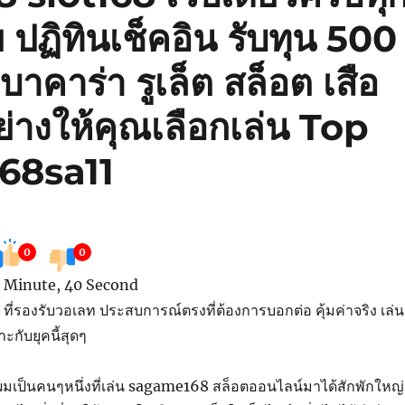
ย ปฏิทินเช็คอิน รับทุน 500
บาคาร่า รูเล็ต สล็อต เสือ
ย่างให้คุณเลือกเล่น Top
68sa11
0
0
 Minute, 40 Second
ที่รองรับวอเลท ประสบการณ์ตรงที่ต้องการบอกต่อ คุ้มค่าจริง เล่น
าะกับยุคนี้สุดๆ
ผมเป็นคนๆหนึ่งที่เล่น sagame168 สล็อตออนไลน์มาได้สักพักใหญ