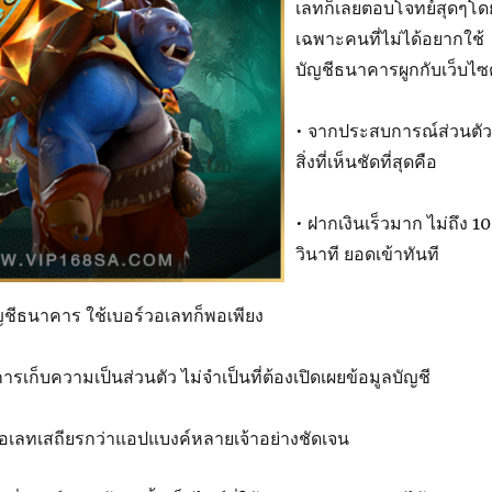
เลทก็เลยตอบโจทย์สุดๆโด
เฉพาะคนที่ไม่ได้อยากใช้
บัญชีธนาคารผูกกับเว็บไซต
• จากประสบการณ์ส่วนตัว
สิ่งที่เห็นชัดที่สุดคือ
• ฝากเงินเร็วมาก ไม่ถึง 10
วินาที ยอดเข้าทันที
ัญชีธนาคาร ใช้เบอร์วอเลทก็พอเพียง
งการเก็บความเป็นส่วนตัว ไม่จำเป็นที่ต้องเปิดเผยข้อมูลบัญชี
วอเลทเสถียรกว่าแอปแบงค์หลายเจ้าอย่างชัดเจน