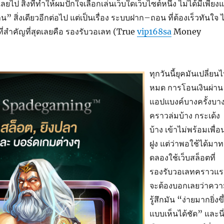
ยไป สิ่งที่ทำให้ผมปักใจเลือกเล่นเว็บใดเว็บไซต์หนึ่ง ไม่ได้มีเพียงแ
น” สิ่งเดียวอีกต่อไป แต่เป็นเรื่อง ระบบฝาก–ถอน ที่ต้องเร็วทันใจ ไ
ที่สำคัญที่สุดเลยคือ รองรับวอเลท (True
vip168sa
Money
ทุกวันนี้ยุคมันเปลี่ยน
หมด การโอนเงินผ่าน
แอปแบงค์บางครั้งบา
คราวล่มบ้าง กระเด้ง
บ้าง เข้าไม่พร้อมเพื่อ
ฝูง แต่ว่าพอใช้ได้มาท
ดลองใช้เว็บสล็อตที่
รองรับวอเลทคราวแ
จะต้องบอกเลยว่าคว
รู้สึกมัน “ง่ายมากยิ่งขึ
แบบเห็นได้ชัด” และนี