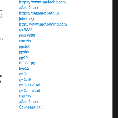
https://www.madoohd.com
สล็อตเว็บตรง
น
https://sagame168th.in
ต์
joker 123
http://www.movie87hd.com
พุซซี่888
pussy888
อก
บาคาร่า
บ
pgslot
pgslot
pg99
fullslotpg
live22
ดูหนัง
าม
ดูหนังฟรี
็
ดูหนังออนไลน์
ดูหนังออนไลน์
บาคาร่า
สล็อตเว็บตรง
ซื้อหวยออนไลน์