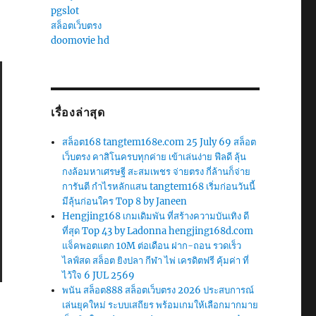
pgslot
สล็อตเว็บตรง
doomovie hd
เรื่องล่าสุด
สล็อต168 tangtem168e.com 25 July 69 สล็อต
เว็บตรง คาสิโนครบทุกค่าย เข้าเล่นง่าย ฟีลดี ลุ้น
กงล้อมหาเศรษฐี สะสมเพชร จ่ายตรง กี่ล้านก็จ่าย
การันตี กำไรหลักแสน tangtem168 เริ่มก่อนวันนี้
มีลุ้นก่อนใคร Top 8 by Janeen
Hengjing168 เกมเดิมพัน ที่สร้างความบันเทิง ดี
ที่สุด Top 43 by Ladonna hengjing168d.com
แจ็คพอตแตก 10M ต่อเดือน ฝาก-ถอน รวดเร็ว
ไลฟ์สด สล็อต ยิงปลา กีฬา ไพ่ เครดิตฟรี คุ้มค่า ที่
ไว้ใจ 6 JUL 2569
พนัน สล็อต888 สล็อตเว็บตรง 2026 ประสบการณ์
เล่นยุคใหม่ ระบบเสถียร พร้อมเกมให้เลือกมากมาย