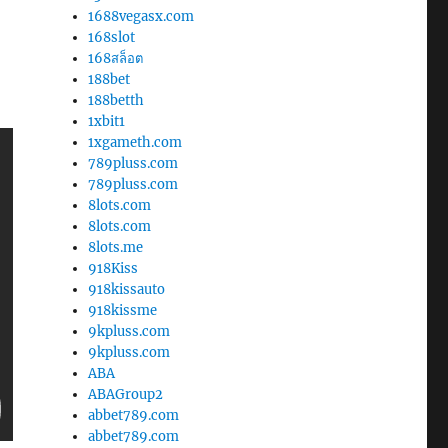
1688vegasx.com
168slot
168สล็อต
188bet
188betth
1xbit1
1xgameth.com
789pluss.com
789pluss.com
8lots.com
8lots.com
8lots.me
918Kiss
918kissauto
918kissme
9kpluss.com
9kpluss.com
ABA
ABAGroup2
abbet789.com
abbet789.com