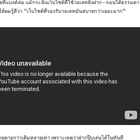
อยที่แบงค์ล่ม แม้กระนั้นเว็บไซต์ที่ใช้วอเลทยังฝาก–ถอนได้ธรรมดา
ำให้ผมรู้ดีว่า “เว็บไซต์ที่รองรับวอเลทมันสบายกว่าเยอะมาก”
ยดายกว่าเดิมหลายเท่า เพราะเหตุว่าฝากปุ๊บเล่นได้ในทันที