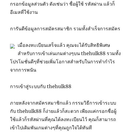
กรอกข้อมูลส่วนตัว ดังเช่นว่า ชื่อผู้ใช้ รหัสผ่าน แล้วก็
อีเมลที่ใช้งาน
การันตีข้อมูลการสมัครสมาชิก รวมทั้งสำเร็จการสมัคร
เมื่อลงทะเบียนเสร็จแล้ว คุณจะได้รับสิทธิพิเศษ
สำหรับการเข้าเล่นเกมต่างๆบน thehulk88 รวมทั้ง
โปรโมชั่นดีๆที่ช่วยเพิ่มโอกาสสำหรับในการทำกำไร
จากการพนัน
การเข้าสู่ระบบกับ thehulk88
ภายหลังจากสมัครสมาชิกแล้ว กรรมวิธีการเข้าระบบ
กับ thehulk88 ก็ง่ายแล้วก็สะดวก เพียงแค่กรอกชื่อผู้
ใช้แล้วก็รหัสผ่านที่คุณได้ลงทะเบียนไว้ คุณก็สามารถ
เข้าไปเดิมพันเกมต่างๆที่คุณถูกใจได้ทันที