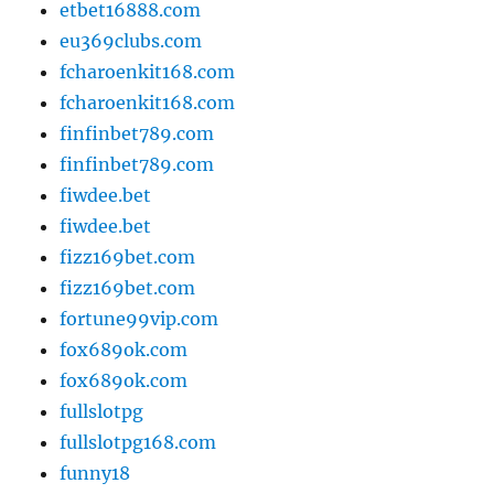
etbet16888.com
eu369clubs.com
fcharoenkit168.com
fcharoenkit168.com
finfinbet789.com
finfinbet789.com
fiwdee.bet
fiwdee.bet
fizz169bet.com
fizz169bet.com
fortune99vip.com
fox689ok.com
fox689ok.com
fullslotpg
fullslotpg168.com
funny18