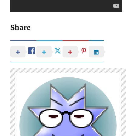
Share