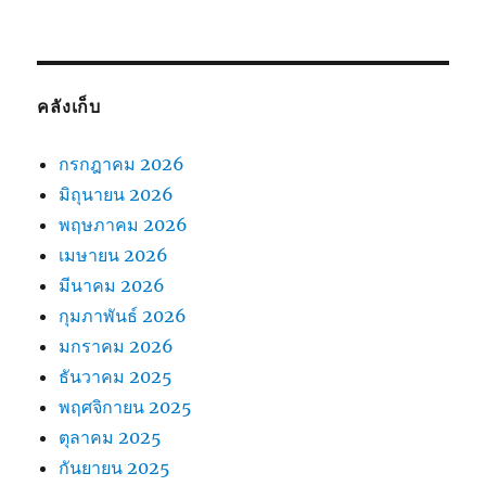
คลังเก็บ
กรกฎาคม 2026
มิถุนายน 2026
พฤษภาคม 2026
เมษายน 2026
มีนาคม 2026
กุมภาพันธ์ 2026
มกราคม 2026
ธันวาคม 2025
พฤศจิกายน 2025
ตุลาคม 2025
กันยายน 2025