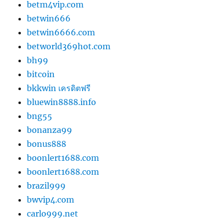
betm4vip.com
betwin666
betwin6666.com
betworld369hot.com
bh99
bitcoin
bkkwin เครดิตฟรี
bluewin8888.info
bng55
bonanza99
bonus888
boonlert1688.com
boonlert1688.com
brazil999
bwvip4.com
carlo999.net