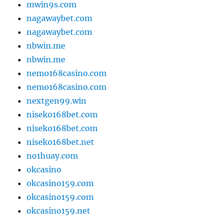
mwin9s.com
nagawaybet.com
nagawaybet.com
nbwin.me
nbwin.me
nemo168casino.com
nemo168casino.com
nextgen99.win
niseko168bet.com
niseko168bet.com
niseko168bet.net
no1huay.com
okcasino
okcasino159.com
okcasino159.com
okcasino159.net