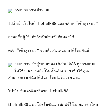
กระบวนการเข้าระบบ
ไปที่หน้าเว็บไซต์ thehulk88 และคลิกที่ “เข้าสู่ระบบ”
กรอกชื่อผู้ใช้แล้วก็รหัสผ่านที่ได้สมัครไว้
คลิก “เข้าสู่ระบบ” รวมทั้งเริ่มเล่นเกมได้โดยทันที
ระบบการเข้าสู่ระบบของ thehulk88 ถูกวางแบบ
ให้ใช้งานง่ายแล้วก็ไม่เป็นอันตราย เพื่อให้คุณ
สามารถเริ่มพนันได้ทันที โดยไม่ต้องรอนาน
โปรโมชั่นเครดิตฟรีจาก thehulk88
thehulk88 มอบโปรโมชั่นเครดิตฟรีให้แก่สมาชิกใหม่