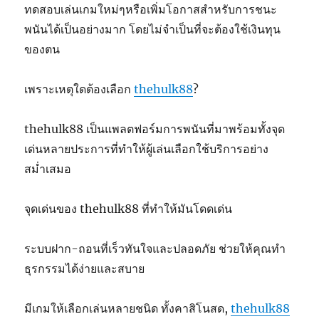
ทดสอบเล่นเกมใหม่ๆหรือเพิ่มโอกาสสำหรับการชนะ
พนันได้เป็นอย่างมาก โดยไม่จำเป็นที่จะต้องใช้เงินทุน
ของตน
เพราะเหตุใดต้องเลือก
thehulk88
?
thehulk88 เป็นแพลตฟอร์มการพนันที่มาพร้อมทั้งจุด
เด่นหลายประการที่ทำให้ผู้เล่นเลือกใช้บริการอย่าง
สม่ำเสมอ
จุดเด่นของ thehulk88 ที่ทำให้มันโดดเด่น
ระบบฝาก-ถอนที่เร็วทันใจและปลอดภัย ช่วยให้คุณทำ
ธุรกรรมได้ง่ายและสบาย
มีเกมให้เลือกเล่นหลายชนิด ทั้งคาสิโนสด,
thehulk88