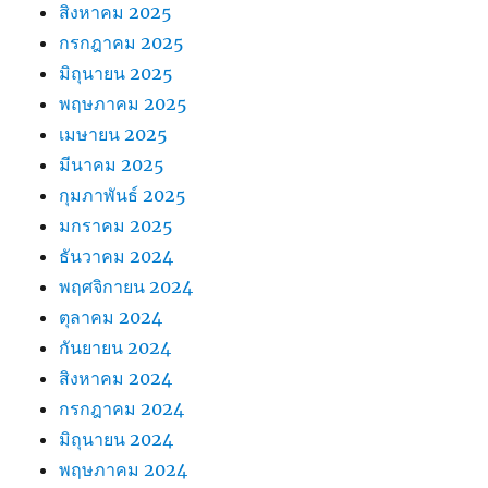
สิงหาคม 2025
กรกฎาคม 2025
มิถุนายน 2025
พฤษภาคม 2025
เมษายน 2025
มีนาคม 2025
กุมภาพันธ์ 2025
มกราคม 2025
ธันวาคม 2024
พฤศจิกายน 2024
ตุลาคม 2024
กันยายน 2024
สิงหาคม 2024
กรกฎาคม 2024
มิถุนายน 2024
พฤษภาคม 2024