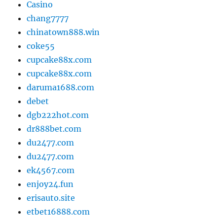
Casino
chang7777
chinatown888.win
coke55
cupcake88x.com
cupcake88x.com
daruma1688.com
debet
dgb222hot.com
dr888bet.com
du2477.com
du2477.com
ek4567.com
enjoy24.fun
erisauto.site
etbet16888.com