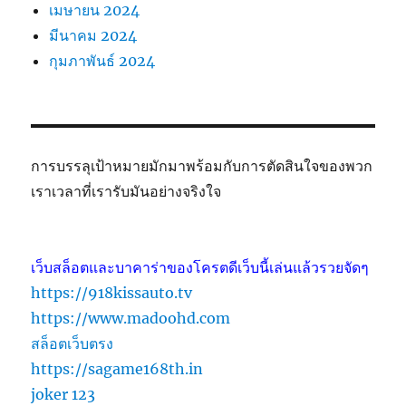
เมษายน 2024
มีนาคม 2024
กุมภาพันธ์ 2024
การบรรลุเป้าหมายมักมาพร้อมกับการตัดสินใจของพวก
เราเวลาที่เรารับมันอย่างจริงใจ
เว็บสล็อตและบาคาร่าของโครตดีเว็บนี้เล่นแล้วรวยจัดๆ
https://918kissauto.tv
https://www.madoohd.com
สล็อตเว็บตรง
https://sagame168th.in
joker 123