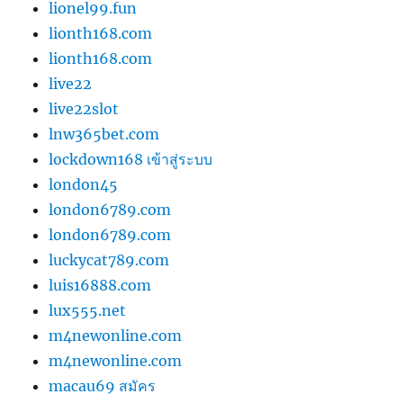
lionel99.fun
lionth168.com
lionth168.com
live22
live22slot
lnw365bet.com
lockdown168 เข้าสู่ระบบ
london45
london6789.com
london6789.com
luckycat789.com
luis16888.com
lux555.net
m4newonline.com
m4newonline.com
macau69 สมัคร