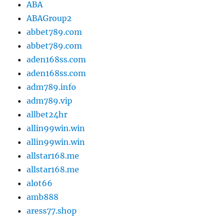
ABA
ABAGroup2
abbet789.com
abbet789.com
aden168ss.com
aden168ss.com
adm789.info
adm789.vip
allbet24hr
allin99win.win
allin99win.win
allstar168.me
allstar168.me
alot66
amb888
aress77.shop