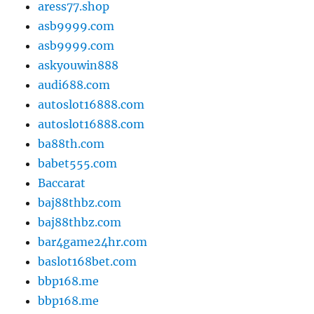
aress77.shop
asb9999.com
asb9999.com
askyouwin888
audi688.com
autoslot16888.com
autoslot16888.com
ba88th.com
babet555.com
Baccarat
baj88thbz.com
baj88thbz.com
bar4game24hr.com
baslot168bet.com
bbp168.me
bbp168.me