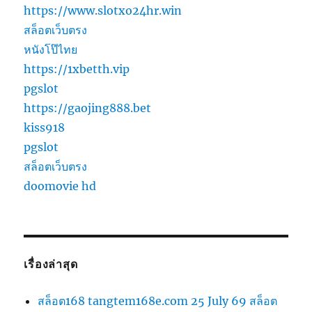
https://www.slotxo24hr.win
สล็อตเว็บตรง
หนังโป๊ไทย
https://1xbetth.vip
pgslot
https://gaojing888.bet
kiss918
pgslot
สล็อตเว็บตรง
doomovie hd
เรื่องล่าสุด
สล็อต168 tangtem168e.com 25 July 69 สล็อต