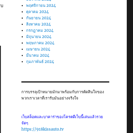
อบ
พฤศจิกายน 2024
ตุลาคม 2024
กันยายน 2024
สิงหาคม 2024
กรกฎาคม 2024
มิถุนายน 2024
พฤษภาคม 2024
เมษายน 2024
มีนาคม 2024
กุมภาพันธ์ 2024
การบรรลุเป้าหมายมักมาพร้อมกับการตัดสินใจของ
พวกเราเวลาที่เรารับมันอย่างจริงใจ
เว็บสล็อตและบาคาร่าของโครตดีเว็บนี้เล่นแล้วรวย
จัดๆ
https://918kissauto.tv