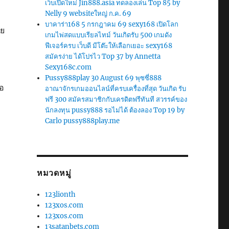
เว็บเปิดใหม่ Jin888.asia ทดลองเล่น Top 85 by
Nelly 9 websiteใหญ่ ก.ค. 69
บาคาร่า168 5 กรกฎาคม 69 sexy168 เปิดโลก
ัย
เกมไพ่สดแบบเรียลไทม์ วันเกิดรับ 500 เกมดัง
ฟีเจอร์ครบ เว็บดี มีโต๊ะให้เลือกเยอะ sexy168
สมัครง่าย ได้โปรไว Top 37 by Annetta
Sexy168c.com
Pussy888play 30 August 69 พุซซี่888
่อ
อาณาจักรเกมออนไลน์ที่ครบเครื่องที่สุด วันเกิด รับ
ฟรี 300 สมัครสมาชิกกับเครดิตฟรีทันที สวรรค์ของ
นักลงทุน pussy888 รอไม่ได้ ต้องลอง Top 19 by
Carlo pussy888play.me
หมวดหมู่
123lionth
123xos.com
123xos.com
13satanbets.com