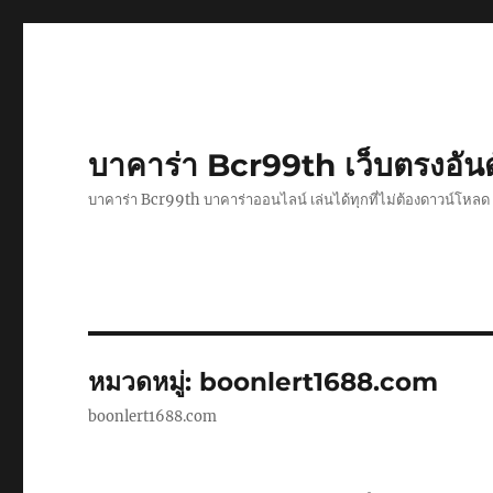
บาคาร่า Bcr99th เว็บตรงอันดั
บาคาร่า Bcr99th บาคาร่าออนไลน์ เล่นได้ทุกที่ไม่ต้องดาวน์โหล
หมวดหมู่:
boonlert1688.com
boonlert1688.com