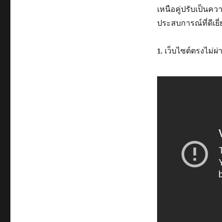
เหนือคู่ปรับเป็นค
ประสบการณ์ที่ดีเยี่ย
1. เว็บไซต์ตรงไม่ผ