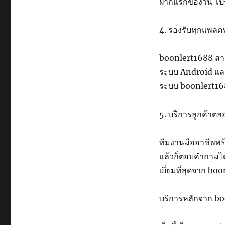
ฝากแรกของวัน โปร
4. รองรับทุกแพลตฟ
boonlert1688 สามา
ระบบ Android และ 
ระบบ boonlert1688
5. บริการลูกค้าตล
ทีมงานมืออาชีพพร้
แล้วก็ตอบคำถามได้อ
เยี่ยมที่สุดจาก b
บริการหลักจาก bo