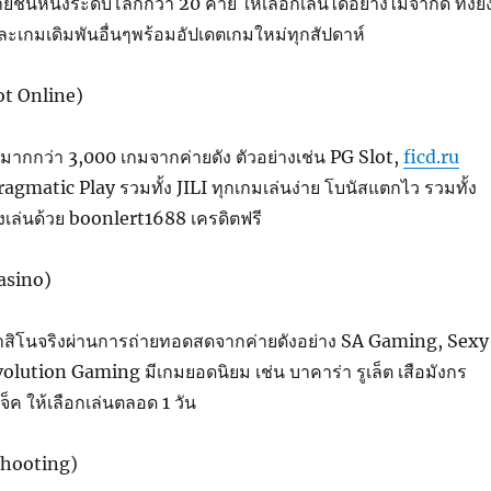
ายชั้นหนึ่งระดับโลกกว่า 20 ค่าย ให้เลือกเล่นได้อย่างไม่จำกัด ทั้งยั
ะเกมเดิมพันอื่นๆพร้อมอัปเดตเกมใหม่ทุกสัปดาห์
ot Online)
กมากกว่า 3,000 เกมจากค่ายดัง ตัวอย่างเช่น PG Slot,
ficd.ru
gmatic Play รวมทั้ง JILI ทุกเกมเล่นง่าย โบนัสแตกไว รวมทั้ง
ล่นด้วย boonlert1688 เครดิตฟรี
asino)
สิโนจริงผ่านการถ่ายทอดสดจากค่ายดังอย่าง SA Gaming, Sexy
volution Gaming มีเกมยอดนิยม เช่น บาคาร่า รูเล็ต เสือมังกร
็ค ให้เลือกเล่นตลอด 1 วัน
Shooting)