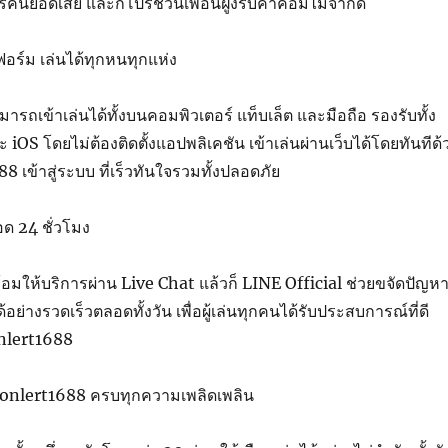
คืนยอดเสีย และก็โปรชวนเพื่อนฝูงรับค่าคอมไม่จำกัด
อร์ม เล่นได้ทุกหนทุกแห่ง
รถเข้าเล่นได้ทั้งบนคอมพิวเตอร์ แท็บเล็ต และมือถือ รองรับทั้ง
iOS โดยไม่ต้องติดตั้งแอปพลิเคชัน เข้าเล่นผ่านเว็บได้โดยทันทีด้
 เข้าสู่ระบบ ที่เร็วทันใจรวมทั้งปลอดภัย
อด 24 ชั่วโมง
อมให้บริการผ่าน Live Chat แล้วก็ LINE Official ช่วยขจัดปัญห
ย่างรวดเร็วตลอดทั้งวัน เพื่อผู้เล่นทุกคนได้รับประสบการณ์ที่ดี
oonlert1688
onlert1688 ครบทุกความเพลิดเพลิน