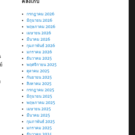
คลังเก็บ
กรกฎาคม 2026
มิถุนายน 2026
พฤษภาคม 2026
เมษายน 2026
มีนาคม 2026
กุมภาพันธ์ 2026
มกราคม 2026
น
ธันวาคม 2025
ย์
พฤศจิกายน 2025
ตุลาคม 2025
กันยายน 2025
บ
สิงหาคม 2025
กรกฎาคม 2025
มิถุนายน 2025
พฤษภาคม 2025
เมษายน 2025
มีนาคม 2025
กุมภาพันธ์ 2025
มกราคม 2025
ธันวาคม 2024