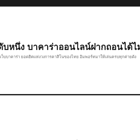
บหนึ่ง บาคาร่าออนไลน์ฝากถอนได้ไม่ม
ด เว็บบาคาร่า ยอดฮิตแห่งวงการคาสิโนของไทย อิมพอร์ทมาให้เล่นครบทุกค่ายดัง