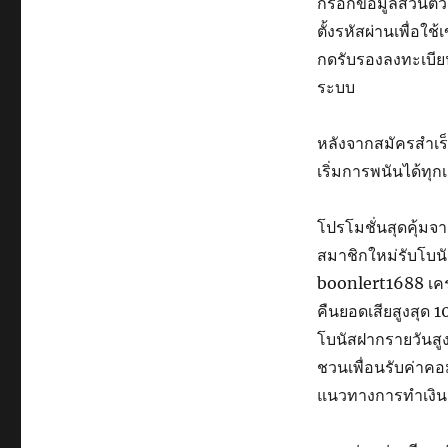
กรอกข้อมูลส่วนตัว
ตั้งรหัสผ่านเพื่อใช้
กดรับรองลงทะเบียน
ระบบ
หลังจากสมัครสำเร
เริ่มการพนันได้ทุ
โปรโมชั่นสุดคุ้ม
สมาชิกใหม่รับโบ
boonlert1688 เคร
คืนยอดเสียสูงสุด 
โบนัสฝากรายวันสู
ชวนเพื่อนรับค่าคอ
แนวทางการทำเงิน