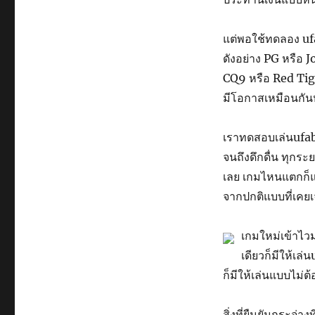
แต่พอใช้ทดลอง ufa88
ดังอย่าง PG หรือ J
CQ9 หรือ Red Tige
มีโอกาสเหมือนกั
เราทดสอบเล่นufab
จนถึงดึกดื่น ทุกร
เลย เกมไหนแตกก็แต
จากปกติแบบที่เคยเ
เกมใหม่เข้าไวม
เดียวก็มีให้เล
ก็มีให้เล่นแบบไม่ต
สิ่งที่ยืนยันกระจ่