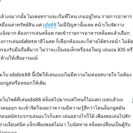
ปแล้วงงมากมั้ย ไม่เคยทราบจะเริ่มที่ไหน เกมอยู่ไหน รายการอาหาร
หมือนล่าทรัพย์สิน แต่
ufa88
ไม่มีปัญหานั้นเลย หน้าเว็บจัดวาง
ดแจ้งมาก ต้องการเล่นสล็อต กดเข้ารายการอาหารสล็อตแล้วเลือก
้องการเล่นufabetคาสิโนสด ก็เลือกห้องและก็ค่ายได้ตรงหน้า ไม่ต้
รองรับมือถือดีมาก ไม่ว่าจะเป็นจอเล็กหรือจอใหญ่ เล่นบน iOS หร
มีค้างให้เสียอารมณ์
เว็บ ufafox88 นี้เปิดให้เล่นแบบไม่มีความไม่ค่อยสบายใจ ไม่ต้อง
็อกยูสหรือหลอกให้เติม
พบเว็บไซต์ที่เล่นufa88 สล็อตไปมากแค่ไหนก็ไม่แตก เบทแล้วเบ
ม่เคยออก จะเข้าจิตใจเลยว่าความมีความรู้สึกว่าโดนล็อกยูสมัน
บตอนสมัครแรกๆเล่นอะไรก็แตก เล่นอย่างไรก็ได้ เพียงพอเล่นไปสัก
อย่างเงียบสนิท แจ็กเพียงพอตไม่มา โบนัสหาย สล็อตเปลี่ยนเป็นตู้รับ
้าตาเฉย