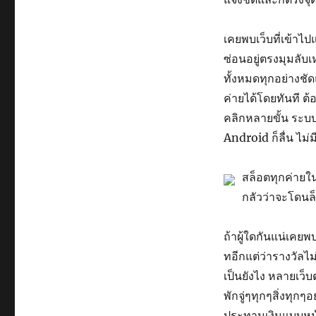
เคยพบเว็บที่เข้าไ
ซ่อนอยู่ตรงมุมลับเ
ทั้งหมดทุกอย่างชั
ค่ายได้โดยทันที ต
คลิกหลายขั้น ระบบ
Android ก็ลื่น ไม่
สล็อตทุกค่ายใน
กลัวว่าจะโดนล
ถ้าผู้ใดกันแน่เคย
ทอีกแต่ว่ารางวัลไ
เป็นยังไง หลายเว็
พักจู่ๆทุกๆสิ่งทุกๆ
ประทานเงินแบบหน