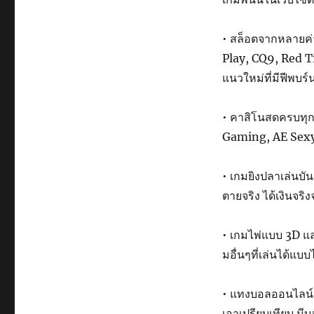
• สล็อตจากหลายค่
Play, CQ9, Red Ti
แนวใหม่ที่มีฟีพบร
• คาสิโนสดครบทุกป
Gaming, AE Sexy,
• เกมยิงปลาเล่นบัน
ตายจริง ได้เงินจริ
• เกมไพ่แบบ 3D แล
มอื่นๆที่เล่นได้แบ
• แทงบอลออนไลน์แล
เอาเปรียบเทียบ มีบ