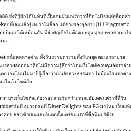
 สิ่งที่รู้สึกได้ในทันทีเป็นเกมมันแฟร์กว่าที่คิด ไม่ใช่แค่สล็อตค่
oker ที่เล่นแล้วรู้เลยว่าไม่ล็อก แต่ค่ายรองๆอย่าง JILI Pragmatic
r ก็แตกได้เหมือนกัน ที่สำคัญคือไม่ต้องเบทสูง ทุกเบทราคาเท่าไร
นหมด
et สล็อตหลายค่าย ทั้งวันธรรมดารวมทั้งวันหยุด ตอนเวลาบ่าย
ะยะเวลาผลออกมาคือไม่มีความรู้สึกว่าโดนเว็บไซต์ควบคุมอัตราจ่า
ก เกมไหนไม่มาก็รู้เรื่องว่าเป็นจังหวะธรรมดา ไม่มีอะไรแตกต่าง
จอในเว็บไซต์อื่น
าก บางเว็บไซต์จะต้องรอหลายวันกว่าเกมจะอัปเดต แต่ว่าที่นี่วัน
่นufabetทันที อย่างตอนที่ Diner Delights ของ PG มาใหม่ เว็บแห่งน
้องคอย ลองเข้าเล่นและก็แตกตั้งแต่รอบแรกที่ซื้อฟีพบร์ด้วย
างที่สุดคือพวกเราลองให้เพื่อนสมัครใหม่แล้วเล่นufabetพร้อมกันกับย