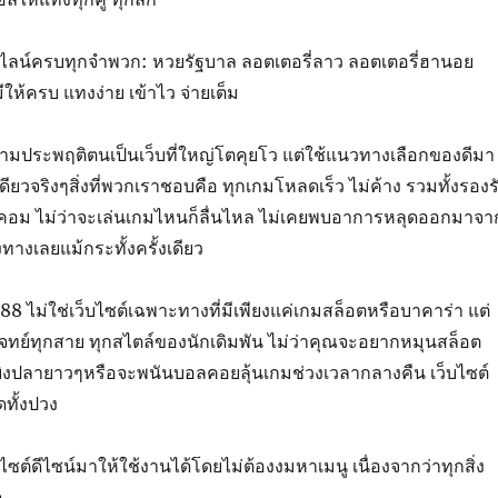
ไลน์ครบทุกจำพวก: หวยรัฐบาล ลอตเตอรี่ลาว ลอตเตอรี่ฮานอย
มีให้ครบ แทงง่าย เข้าไว จ่ายเต็ม
ามประพฤติตนเป็นเว็บที่ใหญ่โตคุยโว แต่ใช้แนวทางเลือกของดีมา
ดียวจริงๆสิ่งที่พวกเราชอบคือ ทุกเกมโหลดเร็ว ไม่ค้าง รวมทั้งรองร
ละคอม ไม่ว่าจะเล่นเกมไหนก็ลื่นไหล ไม่เคยพบอาการหลุดออกมาจา
างเลยแม้กระทั้งครั้งเดียว
88 ไม่ใช่เว็บไซต์เฉพาะทางที่มีเพียงแค่เกมสล็อตหรือบาคาร่า แต่
บโจทย์ทุกสาย ทุกสไตล์ของนักเดิมพัน ไม่ว่าคุณจะอยากหมุนสล็อต
ิงปลายาวๆหรือจะพนันบอลคอยลุ้นเกมช่วงเวลากลางคืน เว็บไซต์
ดทั้งปวง
ซต์ดีไซน์มาให้ใช้งานได้โดยไม่ต้องงมหาเมนู เนื่องจากว่าทุกสิ่ง
ด