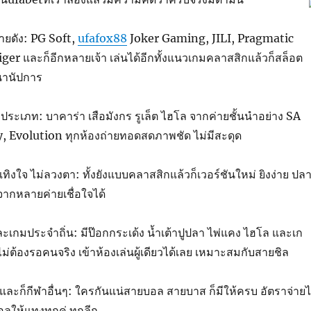
ายดัง: PG Soft,
ufafox88
Joker Gaming, JILI, Pragmatic
ger และก็อีกหลายเจ้า เล่นได้อีกทั้งแนวเกมคลาสสิกแล้วก็สล็อต
์นานัปการ
ระเภท: บาคาร่า เสือมังกร รูเล็ต ไฮโล จากค่ายชั้นนำอย่าง SA
 Evolution ทุกห้องถ่ายทอดสดภาพชัด ไม่มีสะดุด
เทิงใจ ไม่ลวงตา: ทั้งยังแบบคลาสสิกแล้วก็เวอร์ชันใหม่ ยิงง่าย ปล
งจากหลายค่ายเชื่อใจได้
ะเกมประจำถิ่น: มีป๊อกกระเด้ง น้ำเต้าปูปลา ไพ่แคง ไฮโล และเก
บไม่ต้องรอคนจริง เข้าห้องเล่นผู้เดียวได้เลย เหมาะสมกับสายชิล
ะก็กีฬาอื่นๆ: ใครกันแน่สายบอล สายบาส ก็มีให้ครบ อัตราจ่ายไ
อลให้แทงทุกคู่ ทุกลีก