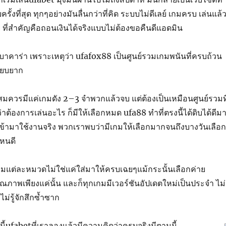
ั้งที่สุด ทุกๆอย่างมันลื่นกว่าที่คิด ระบบไม่ดีเลย์ เกมครบ เล่นแล้
าย ที่สำคัญคือถอนเงินได้จริงแบบไม่ต้องขอคืนดีแอดมิน
อบาคาร่า เพราะเหตุว่า ufafox88 เป็นศูนย์รวมเกมพนันที่ครบถ้วน
ทียบยาก
ม่สมควรมีแค่เกมดัง 2–3 จำพวกแล้วจบ แต่ต้องเป็นเหมือนศูนย์รวมที
ว่าต้องการเล่นอะไร ก็มีให้เลือกหมด ufa88 ทำที่ตรงนี้ได้ดิบได้ดีม
ข้ามาใช้งานจริง พวกเราพบว่ามีเกมให้เลือกมากจนถึงบางวันเลือก
ไหนดี
็น เกมแต่ละหมวดไม่ใช่แค่ใส่มาให้ครบเฉยๆแม้กระนั้นเลือกค่าย
ุณภาพเพียงแค่นั้น และก็ทุกเกมมีเวอร์ชันอัปเดตใหม่เป็นประจำ ไม่
ม่รู้จักสึกซ้ำซาก
นี้ufabetที่เราลองแล้วมีความคิดว่าครบจริงมีตามนี้