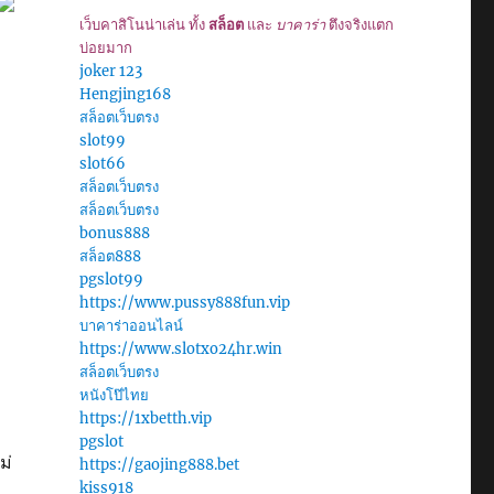
เว็บคาสิโนน่าเล่น ทั้ง
สล็อต
และ
บาคาร่า
ตึงจริงแตก
บ่อยมาก
joker 123
Hengjing168
สล็อตเว็บตรง
slot99
slot66
สล็อตเว็บตรง
สล็อตเว็บตรง
bonus888
สล็อต888
า
pgslot99
https://www.pussy888fun.vip
บาคาร่าออนไลน์
https://www.slotxo24hr.win
สล็อตเว็บตรง
หนังโป๊ไทย
https://1xbetth.vip
pgslot
ม่
https://gaojing888.bet
kiss918