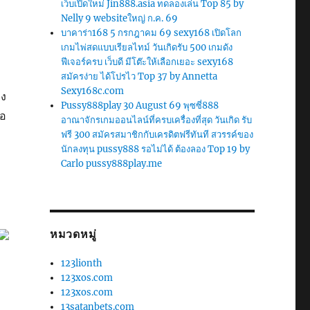
เว็บเปิดใหม่ Jin888.asia ทดลองเล่น Top 85 by
Nelly 9 websiteใหญ่ ก.ค. 69
บาคาร่า168 5 กรกฎาคม 69 sexy168 เปิดโลก
เกมไพ่สดแบบเรียลไทม์ วันเกิดรับ 500 เกมดัง
ฟีเจอร์ครบ เว็บดี มีโต๊ะให้เลือกเยอะ sexy168
สมัครง่าย ได้โปรไว Top 37 by Annetta
Sexy168c.com
อง
Pussy888play 30 August 69 พุซซี่888
ือ
อาณาจักรเกมออนไลน์ที่ครบเครื่องที่สุด วันเกิด รับ
ฟรี 300 สมัครสมาชิกกับเครดิตฟรีทันที สวรรค์ของ
นักลงทุน pussy888 รอไม่ได้ ต้องลอง Top 19 by
Carlo pussy888play.me
หมวดหมู่
123lionth
123xos.com
123xos.com
13satanbets.com