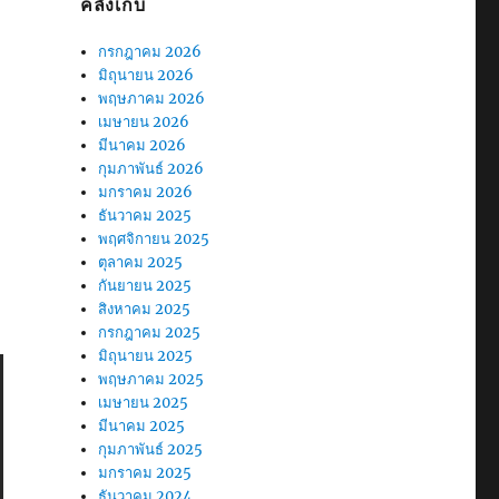
คลังเก็บ
กรกฎาคม 2026
มิถุนายน 2026
พฤษภาคม 2026
เมษายน 2026
มีนาคม 2026
กุมภาพันธ์ 2026
มกราคม 2026
ธันวาคม 2025
พฤศจิกายน 2025
ตุลาคม 2025
กันยายน 2025
สิงหาคม 2025
กรกฎาคม 2025
มิถุนายน 2025
พฤษภาคม 2025
เมษายน 2025
มีนาคม 2025
กุมภาพันธ์ 2025
มกราคม 2025
ธันวาคม 2024