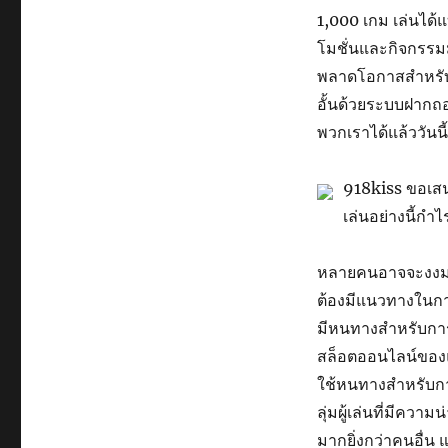
1,000 เกม เล่นได
โมชั่นและกิจกรรมม
พลาดโอกาสสำหรับเพ
อั้นด้วยระบบฝากถอ
พวกเราได้แล้ววันน
918kiss ขอเส
เล่นอย่างนี้กำ
หลายคนอาจจะงงมาก
ต้องมีแนวทางในกา
มีหนทางสำหรับการเ
สล็อตออนไลน์ของแต
ใช้หนทางสำหรับการ
ลุ่มผู้เล่นที่มีคว
มากยิ่งกว่าคนอื่น 