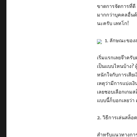
ขาดการจัดการที่ดี 
มากกว่าบุคคลอื่นด
นะครับ เลทโก!
1. ลักษณะของส
เริ่มแรกเลยจ๊าคร
เป็นแบบไหนบ้าง? ผ
หนักใจกับการเสียเ
เหตุว่ามีการแบ่งเ
เลยชอบเลือกเกมสล็อ
แบบนี้ก็บอกเลยว่า 
2. วิธีการเล่นสล
สำหรับแนวทางการเ