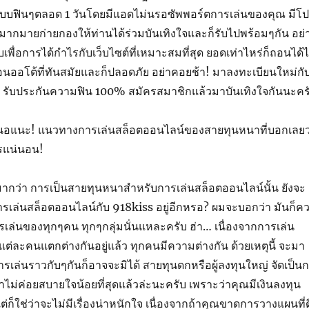
้แบบฟินๆตลอด 1 วันโดยมีแอดไม่นรอซัพพอร์ตการเล่นของคุณ มีโ
ากมายก่ายกองให้ท่านได้ร่วมบันเทิงใจและก็รับไปพร้อมๆกัน อย่
ื่อการได้กำไรกับเว็บไซต์ที่เหมาะสมที่สุด ยอดเท่าไหร่ก็ถอนได้ไ
นออโต้ที่ทันสมัยและก็ปลอดภัย อย่าคอยช้า! มาลงทะเบียนใหม่กั
ี้ รับประกันความฟิน 100% สมัครสมาชิกแล้วมาบันเทิงใจกันนะคร
นอแนะ! แนวทางการเล่นสล็อตออนไลน์ของสายทุนหนาที่บอกเลยว
ไรแน่นอน!
ว่า การเป็นสายทุนหนาสำหรับการเล่นสล็อตออนไลน์นั้น ยังจะ
รเล่นสล็อตออนไลน์กับ 918kiss อยู่อีกหรอ? ผมจะบอกว่า มันก็ค
ล่นของทุกๆคน ทุกๆกลุ่มนั่นแหละครับ ฮ่า… เนื่องจากการเล่น
่ละคนแตกต่างกันอยู่แล้ว ทุกคนมีความต่างกัน ด้วยเหตุนี้ จะมา
เล่นราวกับๆกันก็อาจจะมิได้ สายทุนดกหรือผู้ลงทุนใหญ่ จัดเป็นก
ามน่าไม่ค่อยสบายใจน้อยที่สุดแล้วล่ะนะครับ เพราะว่าคุณมีเงินลงทุน
แต่ก็ใช่ว่าจะไม่มีเรื่องน่าหนักใจ เนื่องจากถ้าคุณขาดการวางแผนที่ด