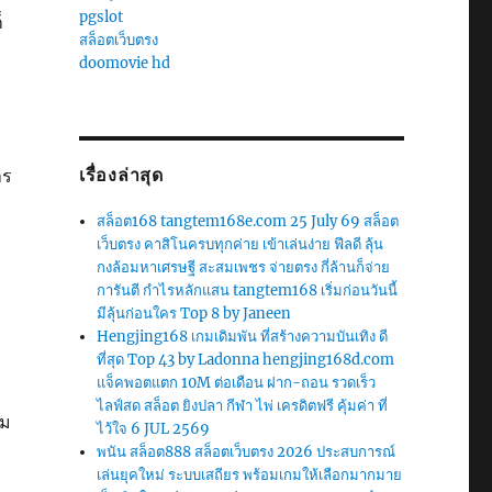
pgslot
็
สล็อตเว็บตรง
doomovie hd
าร
เรื่องล่าสุด
สล็อต168 tangtem168e.com 25 July 69 สล็อต
เว็บตรง คาสิโนครบทุกค่าย เข้าเล่นง่าย ฟีลดี ลุ้น
กงล้อมหาเศรษฐี สะสมเพชร จ่ายตรง กี่ล้านก็จ่าย
การันตี กำไรหลักแสน tangtem168 เริ่มก่อนวันนี้
มีลุ้นก่อนใคร Top 8 by Janeen
Hengjing168 เกมเดิมพัน ที่สร้างความบันเทิง ดี
ที่สุด Top 43 by Ladonna hengjing168d.com
แจ็คพอตแตก 10M ต่อเดือน ฝาก-ถอน รวดเร็ว
ไลฟ์สด สล็อต ยิงปลา กีฬา ไพ่ เครดิตฟรี คุ้มค่า ที่
าม
ไว้ใจ 6 JUL 2569
พนัน สล็อต888 สล็อตเว็บตรง 2026 ประสบการณ์
เล่นยุคใหม่ ระบบเสถียร พร้อมเกมให้เลือกมากมาย