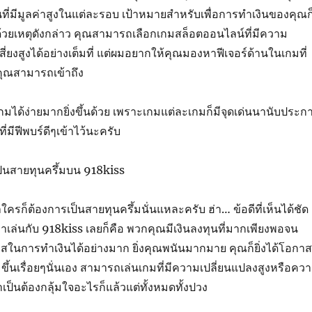
ที่มีมูลค่าสูงในแต่ละรอบ เป้าหมายสำหรับเพื่อการทำเงินของคุณก
ด้วยเหตุดังกล่าว คุณสามารถเลือกเกมสล็อตออนไลน์ที่มีความ
ี่ยงสูงได้อย่างเต็มที่ แต่ผมอยากให้คุณมองหาฟีเจอร์ด้านในเกมที่
ุณสามารถเข้าถึง
มได้ง่ายมากยิ่งขึ้นด้วย เพราะเกมแต่ละเกมก็มีจุดเด่นนานับประก
ที่มีฟีพบร์ดีๆเข้าไว้นะครับ
ป็นสายทุนครึ้มบน 918kiss
ใครก็ต้องการเป็นสายทุนครึ้มนั่นแหละครับ ฮ่า… ข้อดีที่เห็นได้ชัด
มาเล่นกับ 918kiss เลยก็คือ พวกคุณมีเงินลงทุนที่มากเพียงพอจน
ในการทำเงินได้อย่างมาก ยิ่งคุณพนันมากมาย คุณก็ยิ่งได้โอกาส
ิ่มขึ้นเรื่อยๆนั่นเอง สามารถเล่นเกมที่มีความเปลี่ยนแปลงสูงหรือคว
จำเป็นต้องกลุ้มใจอะไรก็แล้วแต่ทั้งหมดทั้งปวง