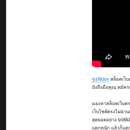
918kiss
สล็อตเว็บ
ปังถึงมือคุณ สมัคร
มองหาสล็อตเว็บตร
เว็บไซต์ตรงไม่ผ่า
สุดยอดอย่าง 918kis
แตกหนัก แล้วก็แต