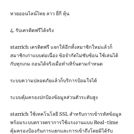
หวยออนไลน์ไทย ลาว ยี่กี หุ้น
4. รับเครดิตฟรีได้จริง
starrich เครดิตฟรี แจกให้อีกทั้งสมาชิกใหม่แล้วก็
สมาชิกเก่าแบบต่อเนื่อง ข้อจำกัดไม่ซับซ้อน ใช้เล่นได้
กับทุกเกม ถอนได้จริงเมื่อทำเทิร์นตามกำหนด
ระบบความปลอดภัยแล้วก็บริการป้อมใจได้
ระบบคุ้มครองปกป้องข้อมูลส่วนตัวระดับสูง
starrich ใช้เทคโนโลยี SSL สำหรับการเข้ารหัสข้อมูล
พร้อมระบบตรวจตราการใช้แรงงานแบบ Real-time
คุ้มครองป้องกันการแฮกและการเข้าถึงโดยมิได้รับ