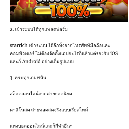
2. เข้าระบบได้ทุกแพลตฟอร์ม
starrich เข้าระบบ ได้อีกทั้งจากโทรศัพท์มือถือและ
คอมพิวเตอร์ ไม่ต้องจัดตั้งแอปอะไรก็แล้วแต่รองรับ iOS
และก็ Android อย่างเต็มรูปแบบ
3. ครบทุกเกมพนัน
สล็อตออนไลน์จากค่ายยอดนิยม
คาสิโนสด ถ่ายทอดสดจริงแบบเรียลไทม์
แทงบอลออนไลน์และก็กีฬาอื่นๆ