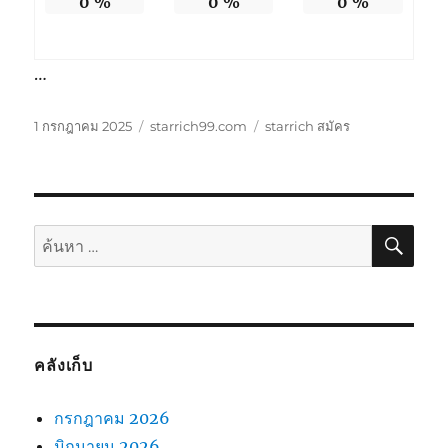
0
%
0
%
0
%
…
เขียน
หมวด
ป้าย
1 กรกฎาคม 2025
starrich99.com
starrich สมัคร
เมื่อ
หมู่
กำกับ
ค้นห
ค้นหา:
คลังเก็บ
กรกฎาคม 2026
มิถุนายน 2026