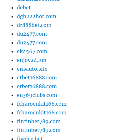
debet
dgb222hot.com
dr888bet.com
du2477.com
du2477.com
ek4567.com
enjoy24.fun
erisauto.site
etbet16888.com
etbet16888.com
eu369clubs.com
fcharoenkit168.com
fcharoenkit168.com
finfinbet789.com
finfinbet789.com
fiwdee.bet