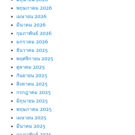
พฤษภาคม 2026
เมษายน 2026
มีนาคม 2026
กุมภาพันธ์ 2026
มกราคม 2026
ธันวาคม 2025
พฤศจิกายน 2025
ตุลาคม 2025
กันยายน 2025
สิงหาคม 2025
กรกฎาคม 2025
มิถุนายน 2025
พฤษภาคม 2025
เมษายน 2025
มีนาคม 2025
กุมภาพันธ์ 2025