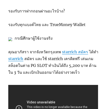
รองรับการฝากถอนผ่านอะไรบ้าง?
รองรับทุกแบงค์ไทย และ TrueMoney Wallet
กรณีศึกษาผู้ใช้งานจริง
คุณอาภัสรา จากจังหวัดกรุงเทพ
starrich สมัคร
ได้ทำ
starrich
สมัคร และใช้ starrich เครดิตฟรี เล่นเกม
สล็อตในค่าย PG SLOT ทำเงินได้ถึง 5,200 บาท ด้าน
ใน 3 วัน และเบิกเงินออกมาได้อย่างรวดเร็ว