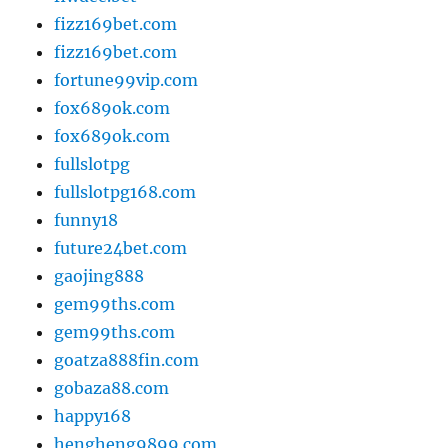
fizz169bet.com
fizz169bet.com
fortune99vip.com
fox689ok.com
fox689ok.com
fullslotpg
fullslotpg168.com
funny18
future24bet.com
gaojing888
gem99ths.com
gem99ths.com
goatza888fin.com
gobaza88.com
happy168
hengheng9899.com