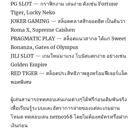
PG SLOT — กราฟิกงาม เล่นง่าย ดังเช่น Fortune
Tiger, Lucky Neko
JOKER GAMING — สล็อตคลาสสิกยอดฮิต เป็นต้นว่า
Roma X, Supreme Caishen
PRAGMATIC PLAY — สล็อตแนวสากล ได้แก่ Sweet
Bonanza, Gates of Olympus
JILI SLOT — เกมใหม่มาแรง โบนัสแตกง่าย อย่างเช่น
Golden Empire
RED TIGER — สล็อตประสิทธิภาพสูงพร้อมฟีเจอร์แจ็ค
พอตพิเศษ
ผู้เล่นสามารถทดสอบเล่นเกมต่างๆได้ฟรีก่อนเดิมพันจริง
เพื่อเรียนรู้ระบบและอัตราการจ่ายของแต่ละเกมผ่าน
โหมด ทดสอบเล่น nemo168 โดยไม่ต้องสมัครหรือฝาก
เงินก่อน