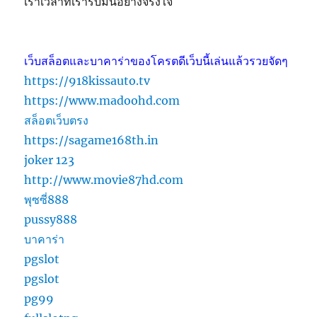
เราเวลาที่เรารับมันอย่างจริงใจ
เว็บสล็อตและบาคาร่าของโครตดีเว็บนี้เล่นแล้วรวยจัดๆ
https://918kissauto.tv
https://www.madoohd.com
สล็อตเว็บตรง
https://sagame168th.in
joker 123
http://www.movie87hd.com
พุซซี่888
pussy888
บาคาร่า
pgslot
pgslot
pg99