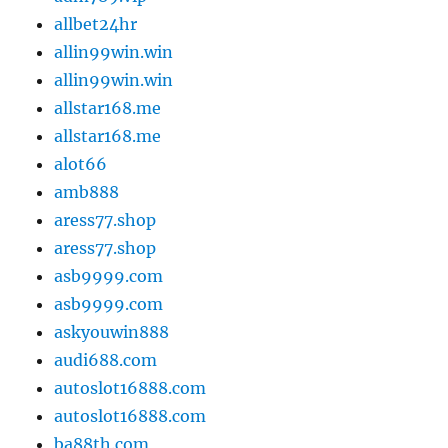
allbet24hr
allin99win.win
allin99win.win
allstar168.me
allstar168.me
alot66
amb888
aress77.shop
aress77.shop
asb9999.com
asb9999.com
askyouwin888
audi688.com
autoslot16888.com
autoslot16888.com
ba88th.com