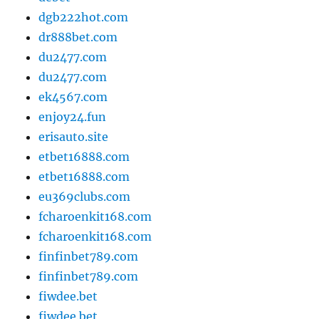
dgb222hot.com
dr888bet.com
du2477.com
du2477.com
ek4567.com
enjoy24.fun
erisauto.site
etbet16888.com
etbet16888.com
eu369clubs.com
fcharoenkit168.com
fcharoenkit168.com
finfinbet789.com
finfinbet789.com
fiwdee.bet
fiwdee.bet