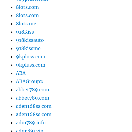
8lots.com
8lots.com
8lots.me
918Kiss
918kissauto
918kissme
9kpluss.com
9kpluss.com
ABA
ABAGroup2
abbet789.com
abbet789.com
aden168ss.com
aden168ss.com
adm789.info
adm789.vip