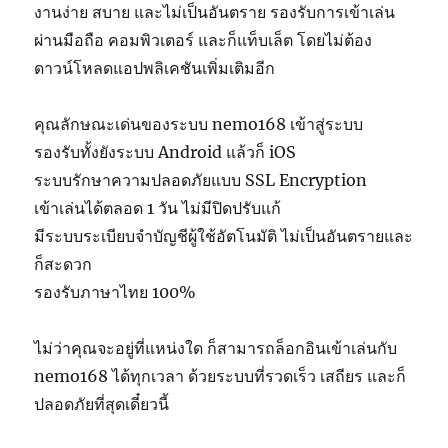
งานง่าย สบาย และไม่เป็นอันตราย รองรับการเข้าเล่น
ผ่านมือถือ คอมพิวเตอร์ และก็แท็บเล็ต โดยไม่ต้อง
ดาวน์โหลดแอปพลิเคชันเพิ่มเติมอีก
คุณลักษณะเด่นของระบบ nemo168 เข้าสู่ระบบ
รองรับทั้งยังระบบ Android แล้วก็ iOS
ระบบรักษาความปลอดภัยแบบ SSL Encryption
เข้าเล่นได้ตลอด 1 วัน ไม่มีปิดปรับแก้
มีระบบระเบียบจำบัญชีผู้ใช้อัตโนมัติ ไม่เป็นอันตรายและ
ก็สะดวก
รองรับภาษาไทย 100%
ไม่ว่าคุณจะอยู่ที่แหน่งใด ก็สามารถล็อกอินเข้าเล่นกับ
nemo168 ได้ทุกเวลา ด้วยระบบที่รวดเร็ว เสถียร และก็
ปลอดภัยที่สุดเดี๋ยวนี้