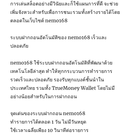
การเล่นสล็อตอย่างมีวินัยและก็ใช้แผนการที่ดี จะช่วย
เพิ่มจังหวะสำหรับเพื่อการชนะรวมทั้งสร้างรายได้โดย
ตลอดในเว็บไซต์ nemo168
ระบบฝากถอนอัตโนมัติของ nemo168 เร็วและ
ปลอดภัย
nemo168 ใช้ระบบฝากถอนอัตโนมัติที่พัฒนาด้วย
เทคโนโลยีล่าสุด ทำให้ทุกกระบวนการทำรายการ
รวดเร็วและปลอดภัย รองรับทุกแบงค์ชั้นนำใน
ประเทศไทย รวมทั้ง TrueMoney Wallet โดยไม่มี
อย่างน้อยสำหรับในการฝากถอน
จุดเด่นของระบบฝากถอน nemo168
ทำรายการได้ตลอด 1 วัน ไม่มีวันหยุด
ใช้เวลาเฉลี่ยเพียง 10 วินาทีต่อรายการ