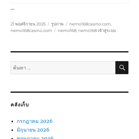
…
เขียน
รูป
หมวด
21 พฤศจิกายน 2025
รูปภาพ
nemo168casino.com
,
เมื่อ
แบบ
ป้าย
หมู่
nemo168casino.com
nemo168
,
nemo168 เข้าสู่ระบบ
เรื่อง
กำกับ
ค้นห
ค้นหา:
คลังเก็บ
กรกฎาคม 2026
มิถุนายน 2026
พฤษภาคม 2026