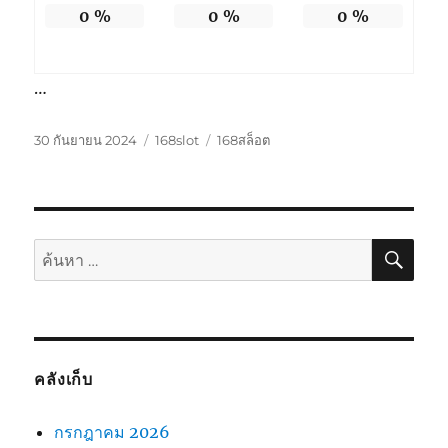
0
%
0
%
0
%
…
เขียน
หมวด
ป้าย
30 กันยายน 2024
168slot
168สล็อต
เมื่อ
หมู่
กำกับ
ค้นห
ค้นหา:
คลังเก็บ
กรกฎาคม 2026