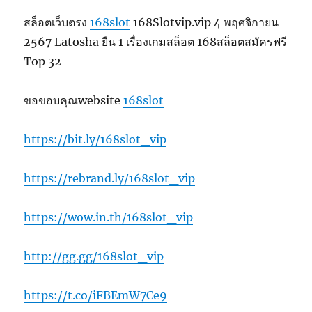
สล็อตเว็บตรง
168slot
168Slotvip.vip 4 พฤศจิกายน
2567 Latosha ยืน 1 เรื่องเกมสล็อต 168สล็อตสมัครฟรี
Top 32
ขอขอบคุณwebsite
168slot
https://bit.ly/168slot_vip
https://rebrand.ly/168slot_vip
https://wow.in.th/168slot_vip
http://gg.gg/168slot_vip
https://t.co/iFBEmW7Ce9