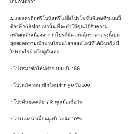
เกมกันดีกว่า
4.แจกเครดิตฟรีโบนัสฟรีไม่ยั้งโปรโมชั่นพิเศษดีๆแบบนี้
ต้องที่ 168slot เท่านั้น ที่จะทำให้คุณได้รับความ
เพลิดเพลินเนื่องจากว่าโปรดีมีความคุ้มราคาตรงนี้เป็น
สุดยอดความเบิกบานใจบนโลกออนไลน์ที่ได้เงินจริง มี
โปรอะไรบ้างไปดูกันเลย
• โปรสมาชิกใหม่ฝาก 100 รับ 188
• โปรสมัครสมาชิกใหม่ฝาก 50 รับ 100
• โปรคืนยอดเสีย 5% ทุกเมื่อเชื่อวัน
• โปรแนะนำเพื่อนฝูงรับโบนัส 10%