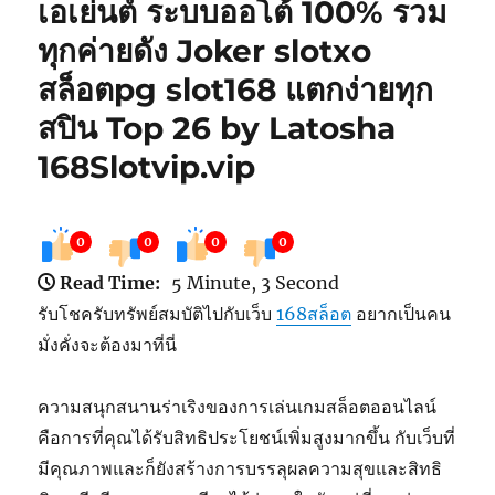
เอเย่นต์ ระบบออโต้ 100% รวม
ทุกค่ายดัง Joker slotxo
สล็อตpg slot168 แตกง่ายทุก
สปิน Top 26 by Latosha
168Slotvip.vip
0
0
0
0
Read Time:
5 Minute, 3 Second
รับโชครับทรัพย์สมบัติไปกับเว็บ
168สล็อต
อยากเป็นคน
มั่งคั่งจะต้องมาที่นี่
ความสนุกสนานร่าเริงของการเล่นเกมสล็อตออนไลน์
คือการที่คุณได้รับสิทธิประโยชน์เพิ่มสูงมากขึ้น กับเว็บที่
มีคุณภาพและก็ยังสร้างการบรรลุผลความสุขและสิทธิ