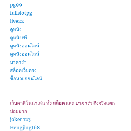
pg99
fullslotpg
live22
ดูหนัง
ดูหนังฟรี
ดูหนังออนไลน์
ดูหนังออนไลน์
บาคาร่า
สล็อตเว็บตรง
ซื้อหวยออนไลน์
เว็บคาสิโนน่าเล่น ทั้ง
สล็อต
และ
บาคาร่า
ตึงจริงแตก
บ่อยมาก
joker 123
Hengjing168