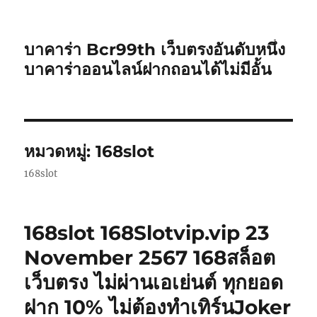
บาคาร่า Bcr99th เว็บตรงอันดับหนึ่ง
บาคาร่าออนไลน์ฝากถอนได้ไม่มีอั้น
หมวดหมู่:
168slot
168slot
168slot 168Slotvip.vip 23
November 2567 168สล็อต
เว็บตรง ไม่ผ่านเอเย่นต์ ทุกยอด
ฝาก 10% ไม่ต้องทำเทิร์นJoker