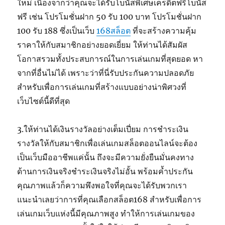
ใหม่ เนื่องจากว่าคุณจะได้รับโบนัสพิเศษเครดิตฟรีโบนัส
ฟรี เช่น โปรโมชั่นฝาก 50 รับ 100 บาท โปรโมชั่นฝาก
100 รับ 188 ซึ่งเป็นเว็บ
168สล็อต
ที่จะสร้างความคุ้ม
ราคาให้กับสมาชิกอย่างยอดเยี่ยม ให้ท่านได้สัมผัส
โอกาสรวมทั้งประสบการณ์ในการเล่นเกมที่สุดยอด หา
จากที่อื่นไม่ได้ เพราะว่าที่นี่รับประกันความปลอดภัย
สำหรับเพื่อการเล่นเกมที่สร้างแบบอย่างน่าพิศวงที่
เว็บไซต์นี้ดีที่สุด
3.ให้ท่านได้เงินรางวัลอย่างเต็มเปี่ยม การชำระเงิน
รางวัลให้กับสมาชิกเพื่อเล่นเกมสล็อตออนไลน์จะต้อง
เป็นเว็บมืออาชีพแค่นั้น ถึงจะมีความยั่งยืนมั่นคงทาง
ด้านการเงินจริงชำระเงินจริงไม่อั้น พร้อมค้ำประกัน
คุณภาพแล้วก็ความพึงพอใจที่คุณจะได้รับพวกเรา
แนะนำเลยว่าการที่คุณเลือกสล็อต168 สำหรับเพื่อการ
เล่นเกมเว็บแห่งนี้มีคุณภาพสูง ทำให้การเล่นเกมของ