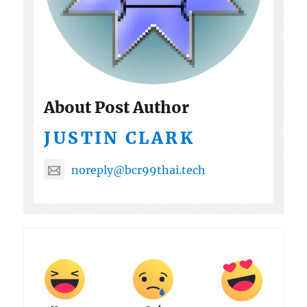
About Post Author
JUSTIN CLARK
noreply@bcr99thai.tech