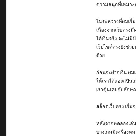
ความสนุกที่เหมาะ
ในระหว่างที่ผมเริ่
เนื่องจากเว็บตรงมี
ได้เงินจริง จะไม่ม
เว็บไซต์ตรงยังช่วย
ด้วย
ก่อนจะฝากเงิน ผมเ
ให้เราได้ลองสปินแบ
เราคุ้นเคยกับลัก
สล็อตเว็บตรง เริ่
หลังจากทดลองเล่น
บางเกมมีเครื่องหม