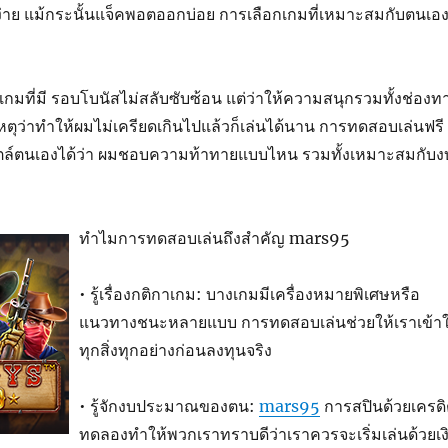
่าย แม้กระนั้นแจ็คพอตออกบ่อย การเลือกเกมที่เหมาะสมกับตนเอง
กมที่มี รอบโบนัสไม่สลับซับซ้อน แต่ว่าให้ความสนุกรวมทั้งช่องท
ตุว่าทำให้ผมไม่เครียดเกินไปแล้วก็เล่นได้นาน การทดสอบเล่นฟรี
ตล์ตนเองได้ว่า ผมชอบความท้าทายแบบไหน รวมทั้งเหมาะสมกับง
ทำไมการทดสอบเล่นถึงสำคัญ mars95
• รู้เรื่องกติกาเกม: บางเกมมีเครื่องหมายพิเศษหรือ
แนวทางชนะหลายแบบ การทดสอบเล่นช่วยให้เราเข้า
ทุกสิ่งทุกอย่างก่อนลงทุนจริง
• รู้จักงบประมาณของตน:
mars95
การสปินด้วยเครดิ
ทดลองทำให้พวกเราทราบดีว่าเราควรจะเริ่มเล่นด้วยเง