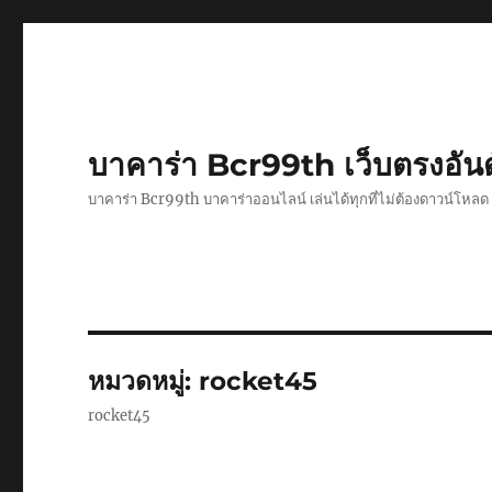
บาคาร่า Bcr99th เว็บตรงอันดั
บาคาร่า Bcr99th บาคาร่าออนไลน์ เล่นได้ทุกที่ไม่ต้องดาวน์โหล
หมวดหมู่:
rocket45
rocket45