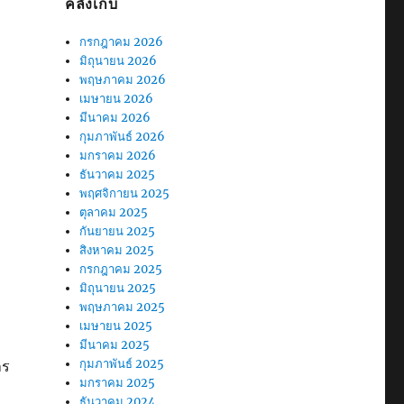
คลังเก็บ
กรกฎาคม 2026
มิถุนายน 2026
พฤษภาคม 2026
เมษายน 2026
มีนาคม 2026
กุมภาพันธ์ 2026
มกราคม 2026
ธันวาคม 2025
พฤศจิกายน 2025
ตุลาคม 2025
กันยายน 2025
สิงหาคม 2025
กรกฎาคม 2025
มิถุนายน 2025
พฤษภาคม 2025
เมษายน 2025
มีนาคม 2025
กุมภาพันธ์ 2025
าร
มกราคม 2025
ธันวาคม 2024