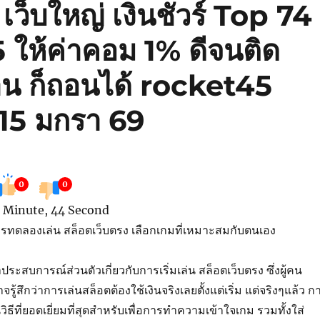
ว็บใหญ่ เงินชัวร์ Top 74
ให้ค่าคอม 1% ดีจนติด
าน ก็ถอนได้ rocket45
15 มกรา 69
0
0
 Minute, 44 Second
การทดลองเล่น สล็อตเว็บตรง เลือกเกมที่เหมาะสมกับตนเอง
ประสบการณ์ส่วนตัวเกี่ยวกับการเริ่มเล่น สล็อตเว็บตรง ซึ่งผู้คน
้สึกว่าการเล่นสล็อตต้องใช้เงินจริงเลยตั้งแต่เริ่ม แต่จริงๆแล้ว ก
ิธีที่ยอดเยี่ยมที่สุดสำหรับเพื่อการทำความเข้าใจเกม รวมทั้งใส่