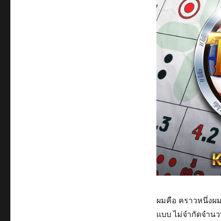
ผมคือ คราวหนึ่งผม
แบบ ไม่จำกัดจำนวนค