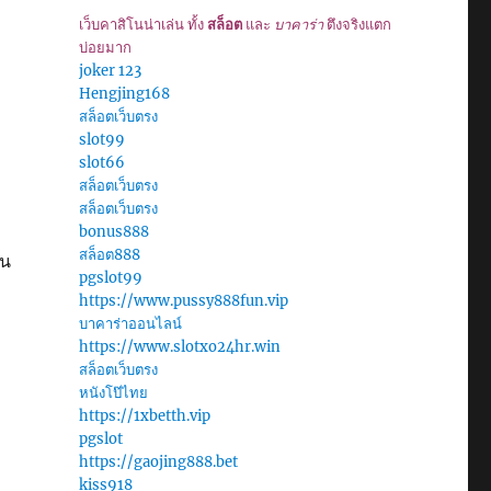
เว็บคาสิโนน่าเล่น ทั้ง
สล็อต
และ
บาคาร่า
ตึงจริงแตก
บ่อยมาก
joker 123
Hengjing168
สล็อตเว็บตรง
slot99
slot66
สล็อตเว็บตรง
สล็อตเว็บตรง
bonus888
สล็อต888
ิน
pgslot99
https://www.pussy888fun.vip
บาคาร่าออนไลน์
https://www.slotxo24hr.win
สล็อตเว็บตรง
หนังโป๊ไทย
https://1xbetth.vip
pgslot
https://gaojing888.bet
kiss918