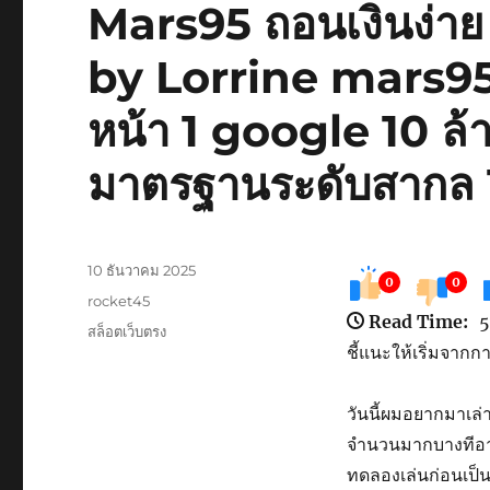
Mars95 ถอนเงินง่าย เ
by Lorrine mars95 
หน้า 1 google 10 ล้
มาตรฐานระดับสากล 
เขียน
10 ธันวาคม 2025
0
0
เมื่อ
หมวด
rocket45
Read Time:
5
หมู่
ป้าย
สล็อตเว็บตรง
ชี้แนะให้เริ่มจาก
กำกับ
วันนี้ผมอยากมาเล่า
จำนวนมากบางทีอาจรู
ทดลองเล่นก่อนเป็นว