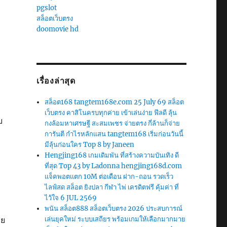
pgslot
สล็อตเว็บตรง
doomovie hd
เรื่องล่าสุด
สล็อต168 tangtem168e.com 25 July 69 สล็อต
เว็บตรง คาสิโนครบทุกค่าย เข้าเล่นง่าย ฟีลดี ลุ้น
บ
กงล้อมหาเศรษฐี สะสมเพชร จ่ายตรง กี่ล้านก็จ่าย
การันตี กำไรหลักแสน tangtem168 เริ่มก่อนวันนี้
มีลุ้นก่อนใคร Top 8 by Janeen
Hengjing168 เกมเดิมพัน ที่สร้างความบันเทิง ดี
ที่สุด Top 43 by Ladonna hengjing168d.com
แจ็คพอตแตก 10M ต่อเดือน ฝาก-ถอน รวดเร็ว
ไลฟ์สด สล็อต ยิงปลา กีฬา ไพ่ เครดิตฟรี คุ้มค่า ที่
ไว้ใจ 6 JUL 2569
พนัน สล็อต888 สล็อตเว็บตรง 2026 ประสบการณ์
าย
เล่นยุคใหม่ ระบบเสถียร พร้อมเกมให้เลือกมากมาย