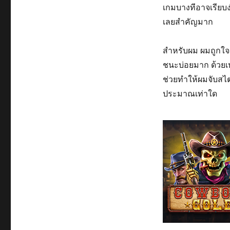
เกมบางทีอาจเรียบง
เลยสำคัญมาก
สำหรับผม ผมถูกใจเ
ชนะบ่อยมาก ด้วยเห
ช่วยทำให้ผมจับสไ
ประมาณเท่าใด