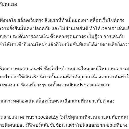
กับตนเอง
มพึงพอใจ สล็อตเว็บตรง สิ่งแรกที่ทำเป็นมองหา สล็อตเว็บไซต์ตรง
ความยั่งยืนมั่นคง ปลอดภัย และไม่ผ่านเอเย่นต์ ทำให้เวลาเราเล่นแล
ีปัญหาประเด็นการถอนเงิน ซึ่งหลายๆคนอาจจะไม่รู้ว่า การเล่นกับ
ทำให้เราเข้าถึงเกมใหม่ๆแล้วก็โปรโมชั่นพิเศษได้ง่ายดายเสียยิ่งกว่
ริ่มจาก ทดสอบเล่นฟรี ซึ่งเว็บไซต์ตรงส่วนใหญ่จะมีโหมดทดลองเล
บไม่ต้องใช้เงินจริง นี่เป็นขั้นตอนที่สำคัญมาก เนื่องจากว่ามันทำใ
ษณะของเกม ฟีเจอร์ต่างๆรวมทั้งความผันแปรของแต่ละเกม
มจากการทดลองเล่น สล็อตเว็บตรง เลือกเกมที่เหมาะกับตัวเอง
หลายเกม ผมพบว่า rocket45 ไม่ใช่ทุกเกมที่จะเหมาะสมกับทุกค
ายพิเศษเยอะ มีฟีพบร์สลับซับซ้อน แต่ว่าโบนัสออกยาก ขณะที่บาง