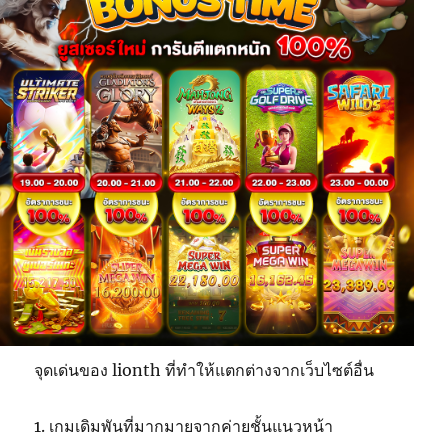
จุดเด่นของ lionth ที่ทำให้แตกต่างจากเว็บไซต์อื่น
1. เกมเดิมพันที่มากมายจากค่ายชั้นแนวหน้า