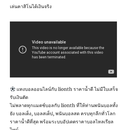
เล่นคาสิโนได้เงินจริง
แทงบอลออนไลน์กับ lionth ราคาน้ำดี ไม่มีใบเสร็จ
รับเงินตัด
ไม่พลาดทุกแมตช์บอลกับ lionth ที่ให้ท่านพนันบอลทั้ง
ยัง บอลเต็ง, บอลสเต็ป, พนันบอลสด ครบทุกลีกทั่วโลก
ราคาน้ำดีที่สุด พร้อมระบบอัปเดตราคาบอลไหลเรียล
ไทม์