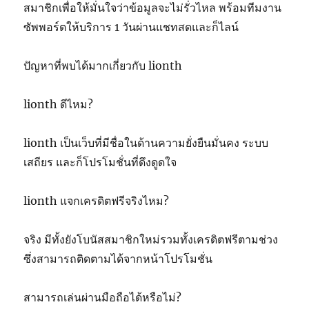
สมาชิกเพื่อให้มั่นใจว่าข้อมูลจะไม่รั่วไหล พร้อมทีมงาน
ซัพพอร์ตให้บริการ 1 วันผ่านแชทสดและก็ไลน์
ปัญหาที่พบได้มากเกี่ยวกับ lionth
lionth ดีไหม?
lionth เป็นเว็บที่มีชื่อในด้านความยั่งยืนมั่นคง ระบบ
เสถียร และก็โปรโมชั่นที่ดึงดูดใจ
lionth แจกเครดิตฟรีจริงไหม?
จริง มีทั้งยังโบนัสสมาชิกใหม่รวมทั้งเครดิตฟรีตามช่วง
ซึ่งสามารถติดตามได้จากหน้าโปรโมชั่น
สามารถเล่นผ่านมือถือได้หรือไม่?