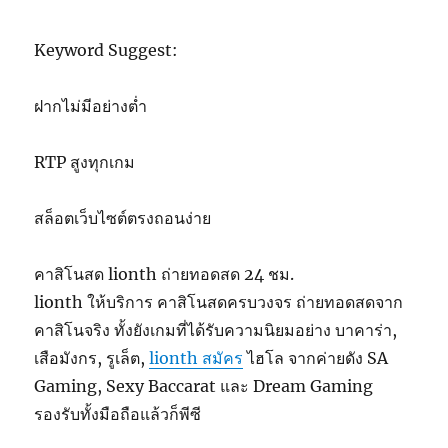
Keyword Suggest:
ฝากไม่มีอย่างต่ำ
RTP สูงทุกเกม
สล็อตเว็บไซต์ตรงถอนง่าย
คาสิโนสด lionth ถ่ายทอดสด 24 ชม.
lionth ให้บริการ คาสิโนสดครบวงจร ถ่ายทอดสดจาก
คาสิโนจริง ทั้งยังเกมที่ได้รับความนิยมอย่าง บาคาร่า,
เสือมังกร, รูเล็ต,
lionth สมัคร
ไฮโล จากค่ายดัง SA
Gaming, Sexy Baccarat และ Dream Gaming
รองรับทั้งมือถือแล้วก็พีซี