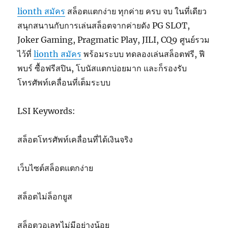
lionth สมัคร
สล็อตแตกง่าย ทุกค่าย ครบ จบ ในที่เดียว
สนุกสนานกับการเล่นสล็อตจากค่ายดัง PG SLOT,
Joker Gaming, Pragmatic Play, JILI, CQ9 ศูนย์รวม
ไว้ที่
lionth สมัคร
พร้อมระบบ ทดลองเล่นสล็อตฟรี, ฟี
พบร์ ซื้อฟรีสปิน, โบนัสแตกบ่อยมาก และก็รองรับ
โทรศัพท์เคลื่อนที่เต็มระบบ
LSI Keywords:
สล็อตโทรศัพท์เคลื่อนที่ได้เงินจริง
เว็บไซต์สล็อตแตกง่าย
สล็อตไม่ล็อกยูส
สล็อตวอเลทไม่มีอย่างน้อย