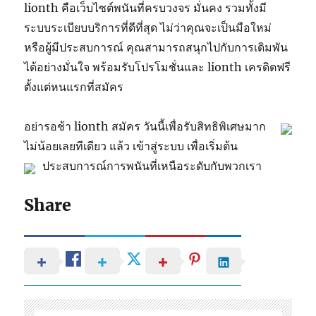
lionth คือเว็บไซต์พนันที่ครบวงจร มั่นคง รวมทั้งมี
ระบบระเบียบบริการที่ดีที่สุด ไม่ว่าคุณจะเป็นมือใหม่
หรือผู้มีประสบการณ์ คุณสามารถสนุกไปกับการเดิมพัน
ได้อย่างมั่นใจ พร้อมรับโปรโมชั่นและ lionth เครดิตฟรี
ตั้งแต่หนแรกที่สมัคร
อย่ารอช้า lionth สมัคร วันนี้เพื่อรับสิทธิพิเศษมาก
ไม่น้อยเลยทีเดียว แล้ว เข้าสู่ระบบ เพื่อเริ่มต้น
ประสบการณ์การพนันที่เหนือระดับกับพวกเรา
Share