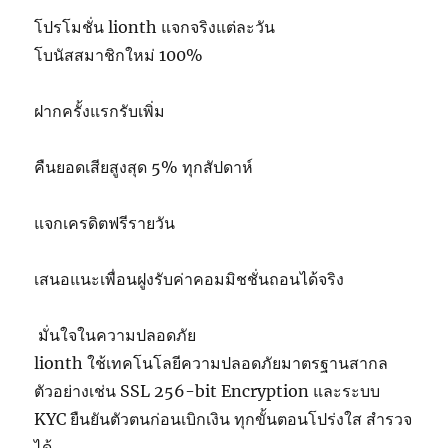
โปรโมชั่น lionth แจกจริงแต่ละวัน
โบนัสสมาชิกใหม่ 100%
ฝากครั้งแรกรับเพิ่ม
คืนยอดเสียสูงสุด 5% ทุกสัปดาห์
แจกเครดิตฟรีรายวัน
เสนอแนะเพื่อนฝูงรับค่าคอมมิชชั่นถอนได้จริง
️ มั่นใจในความปลอดภัย
lionth ใช้เทคโนโลยีความปลอดภัยมาตรฐานสากล
ตัวอย่างเช่น SSL 256-bit Encryption และระบบ
KYC ยืนยันตัวตนก่อนเบิกเงิน ทุกขั้นตอนโปร่งใส สำรวจ
ได้