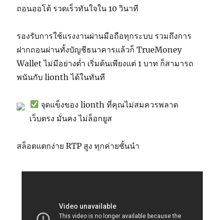
ถอนออโต้ รวดเร็วทันใจใน 10 วินาที
รองรับการใช้แรงงานผ่านมือถือทุกระบบ รวมถึงการ
ฝากถอนผ่านทั้งบัญชีธนาคารแล้วก็ TrueMoney
Wallet ไม่มีอย่างต่ำ เริ่มต้นเพียงแต่ 1 บาท ก็สามารถ
พนันกับ lionth ได้ในทันที
จุดแข็งของ lionth ที่คุณไม่สมควรพลาด
เว็บตรง มั่นคง ไม่ล็อกยูส
สล็อตแตกง่าย RTP สูง ทุกค่ายชั้นนำ