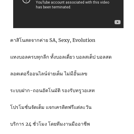
คาสิโนสดจากค่าย SA, Sexy, Evolution
แทงบอลครบทุกลีก ทั้งบอลเดี่ยว บอลสเต็ป บอลสด
ลอตเตอรี่ออนไลน์จ่ายเต็ม ไม่มีอั้นเลข
ระบบฝาก-ถอนอัตโนมัติ รองรับทรูวอเลท
โปรโมชั่นจัดเต็ม แจกเครดิตฟรีแต่ละวัน
บริการ 24 ชั่วโมง โดยทีมงานมืออาชีพ