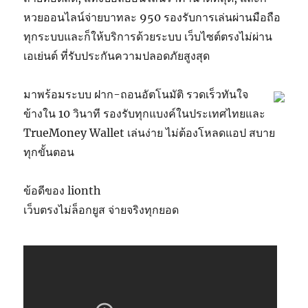
หวยออนไลน์จ่ายบาทละ 950 รองรับการเล่นผ่านมือถือ
ทุกระบบและก็ให้บริการด้วยระบบ เว็บไซต์ตรงไม่ผ่าน
เอเย่นต์ ที่รับประกันความปลอดภัยสูงสุด
มาพร้อมระบบ ฝาก-ถอนอัตโนมัติ รวดเร็วทันใจ
ข้างใน 10 วินาที รองรับทุกแบงค์ในประเทศไทยและ
TrueMoney Wallet เล่นง่าย ไม่ต้องโหลดแอป สบาย
ทุกขั้นตอน
ข้อดีของ lionth
เว็บตรงไม่ล็อกยูส จ่ายจริงทุกยอด