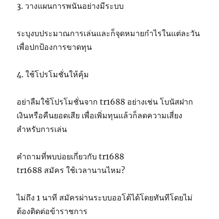
3. วางแผนการพนันอย่างมีระบบ
ระบุงบประมาณการเล่นและก็จุดหมายกำไรในแต่ละวัน
เพื่อปกป้องการขาดทุน
4. ใช้โปรโมชั่นให้คุ้ม
อย่าลืมใช้โปรโมชั่นจาก tr1688 อย่างเช่น โบนัสฝาก
เงินหรือคืนยอดเสีย เพื่อเพิ่มทุนแล้วก็ลดความเสี่ยง
สำหรับการเล่น
คำถามที่พบบ่อยเกี่ยวกับ tr1688
tr1688 สมัคร ใช้เวลานานไหม?
ไม่ถึง 1 นาที สมัครผ่านระบบออโต้ได้โดยทันทีโดยไม่
ต้องติดต่อข้าราชการ