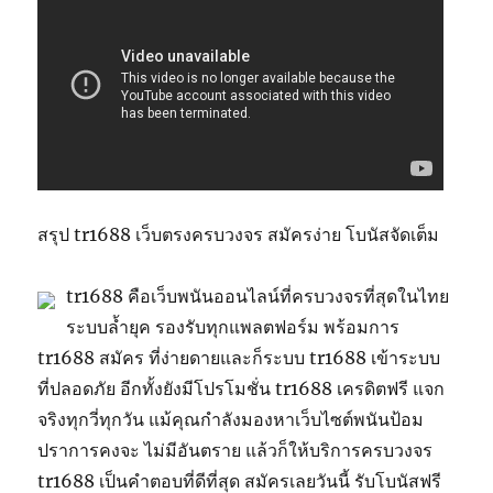
สรุป tr1688 เว็บตรงครบวงจร สมัครง่าย โบนัสจัดเต็ม
tr1688 คือเว็บพนันออนไลน์ที่ครบวงจรที่สุดในไทย
ระบบล้ำยุค รองรับทุกแพลตฟอร์ม พร้อมการ
tr1688 สมัคร ที่ง่ายดายและก็ระบบ tr1688 เข้าระบบ
ที่ปลอดภัย อีกทั้งยังมีโปรโมชั่น tr1688 เครดิตฟรี แจก
จริงทุกวี่ทุกวัน แม้คุณกำลังมองหาเว็บไซต์พนันป้อม
ปราการคงจะ ไม่มีอันตราย แล้วก็ให้บริการครบวงจร
tr1688 เป็นคำตอบที่ดีที่สุด สมัครเลยวันนี้ รับโบนัสฟรี