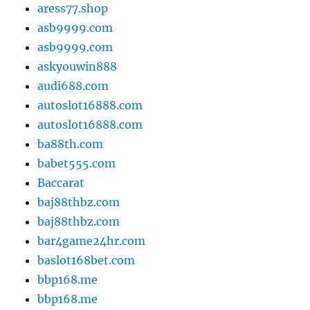
aress77.shop
asb9999.com
asb9999.com
askyouwin888
audi688.com
autoslot16888.com
autoslot16888.com
ba88th.com
babet555.com
Baccarat
baj88thbz.com
baj88thbz.com
bar4game24hr.com
baslot168bet.com
bbp168.me
bbp168.me