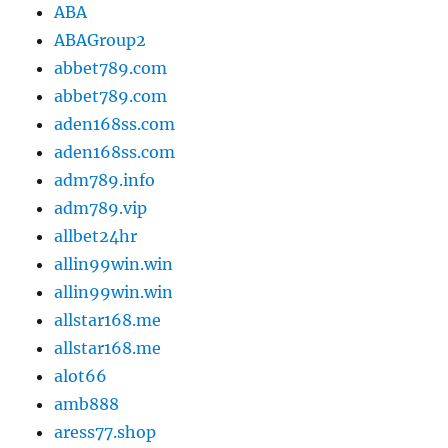
ABA
ABAGroup2
abbet789.com
abbet789.com
aden168ss.com
aden168ss.com
adm789.info
adm789.vip
allbet24hr
allin99win.win
allin99win.win
allstar168.me
allstar168.me
alot66
amb888
aress77.shop