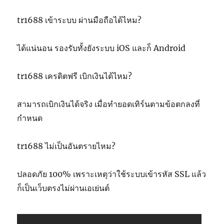
tr1688 เข้าระบบ ผ่านมือถือได้ไหม?
ได้แน่นอน รองรับทั้งยังระบบ iOS และก็ Android
tr1688 เครดิตฟรี เบิกเงินได้ไหม?
สามารถเบิกเงินได้จริง เมื่อทำยอดเทิร์นตามข้อตกลงที่
กำหนด
tr1688 ไม่เป็นอันตรายไหม?
ปลอดภัย 100% เพราะเหตุว่าใช้ระบบเข้ารหัส SSL แล้ว
ก็เป็นเว็บตรงไม่ผ่านเอเย่นต์