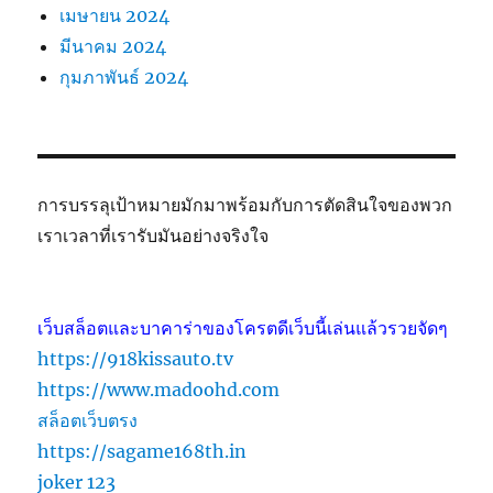
เมษายน 2024
มีนาคม 2024
กุมภาพันธ์ 2024
การบรรลุเป้าหมายมักมาพร้อมกับการตัดสินใจของพวก
เราเวลาที่เรารับมันอย่างจริงใจ
เว็บสล็อตและบาคาร่าของโครตดีเว็บนี้เล่นแล้วรวยจัดๆ
https://918kissauto.tv
https://www.madoohd.com
สล็อตเว็บตรง
https://sagame168th.in
joker 123