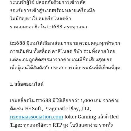
ระบบจำผู้ใช้ ปลอดภัยด้วยการเข้ารหัส
รองรับการเข้าสู่ระบบพร้อมหลายเครื่องมือ
ไม่มีปัญหาเว็บล่มหรือโหลดช้า
รวมเกมยอดฮิตใน tr1688 ครบทุกแนว
tr1688 มีเกมให้เลือกเล่นมากมาย ครอบคลุมทุกจำพวก
การเดิมพัน ทั้งสล็อต คาสิโนสด กีฬา รวมทั้งหวย โดย
แต่ละเกมถูกคัดสรรมาจากค่ายเกมมีชื่อเสียงสุดยอด
เพื่อผู้เล่นได้สัมผัสกับประสบการณ์การพนันที่ดีเยี่ยมที่สุด
1. สล็อตออนไลน์
เกมสล็อตใน tr1688 มีให้เลือกกว่า 1,000 เกม จากค่าย
ดังเช่น PG Soft, Pragmatic Play, JILI,
nzemaassociation.com
Joker Gaming แล้วก็ Red
Tiger ทุกเกมมีอัตรา RTP สูง โบนัสแตกง่าย รวมทั้ง