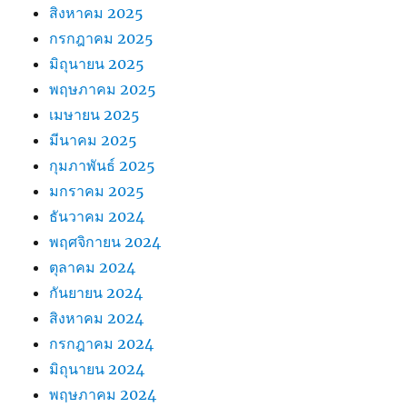
สิงหาคม 2025
กรกฎาคม 2025
มิถุนายน 2025
พฤษภาคม 2025
เมษายน 2025
มีนาคม 2025
กุมภาพันธ์ 2025
มกราคม 2025
ธันวาคม 2024
พฤศจิกายน 2024
ตุลาคม 2024
กันยายน 2024
สิงหาคม 2024
กรกฎาคม 2024
มิถุนายน 2024
พฤษภาคม 2024