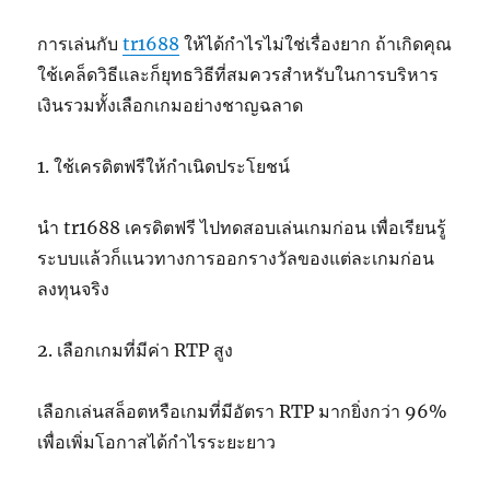
การเล่นกับ
tr1688
ให้ได้กำไรไม่ใช่เรื่องยาก ถ้าเกิดคุณ
ใช้เคล็ดวิธีและก็ยุทธวิธีที่สมควรสำหรับในการบริหาร
เงินรวมทั้งเลือกเกมอย่างชาญฉลาด
1. ใช้เครดิตฟรีให้กำเนิดประโยชน์
นำ tr1688 เครดิตฟรี ไปทดสอบเล่นเกมก่อน เพื่อเรียนรู้
ระบบแล้วก็แนวทางการออกรางวัลของแต่ละเกมก่อน
ลงทุนจริง
2. เลือกเกมที่มีค่า RTP สูง
เลือกเล่นสล็อตหรือเกมที่มีอัตรา RTP มากยิ่งกว่า 96%
เพื่อเพิ่มโอกาสได้กำไรระยะยาว