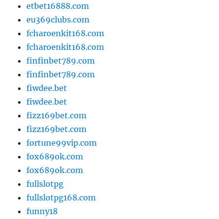
etbet16888.com
eu369clubs.com
fcharoenkit168.com
fcharoenkit168.com
finfinbet789.com
finfinbet789.com
fiwdee.bet
fiwdee.bet
fizz169bet.com
fizz169bet.com
fortune99vip.com
fox689ok.com
fox689ok.com
fullslotpg
fullslotpg168.com
funny18