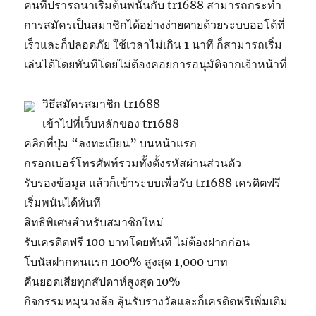
คนที่ปรารถนาเริ่มต้นพนันกับ tr1688 สามารถกระทำ
การสมัครเป็นสมาชิกได้อย่างง่ายดายด้วยระบบออโต้ที่
เร็วและก็ปลอดภัย ใช้เวลาไม่เกิน 1 นาที ก็สามารถเริ่ม
เล่นได้โดยทันทีโดยไม่ต้องคอยการอนุมัติจากเจ้าหน้าที่
วิธีสมัครสมาชิก tr1688
เข้าไปที่เว็บหลักของ tr1688
คลิกที่ปุ่ม “ลงทะเบียน” บนหน้าแรก
กรอกเบอร์โทรศัพท์รวมทั้งตั้งรหัสผ่านส่วนตัว
รับรองข้อมูล แล้วก็เข้าระบบเพื่อรับ tr1688 เครดิตฟรี
เริ่มพนันได้ทันที
สิทธิพิเศษสำหรับสมาชิกใหม่
รับเครดิตฟรี 100 บาทโดยทันที ไม่ต้องฝากก่อน
โบนัสฝากหนแรก 100% สูงสุด 1,000 บาท
คืนยอดเสียทุกสัปดาห์สูงสุด 10%
กิจกรรมหมุนวงล้อ ลุ้นรับรางวัลและก็เครดิตฟรีเพิ่มเติม