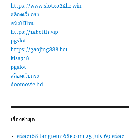
https://www.slotxo24hr.win
สล็อตเว็บตรง
หนังโป๊ไทย
https://1xbetth.vip
pgslot
https://gaojing888.bet
kiss918
pgslot
สล็อตเว็บตรง
doomovie hd
เรื่องล่าสุด
สล็อต168 tangtem168e.com 25 July 69 สล็อต