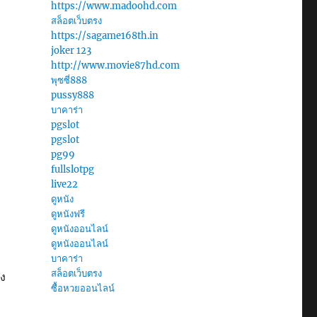
https://www.madoohd.com
สล็อตเว็บตรง
https://sagame168th.in
joker 123
http://www.movie87hd.com
พุซซี่888
pussy888
บาคาร่า
pgslot
pgslot
pg99
fullslotpg
live22
ดูหนัง
ดูหนังฟรี
ดูหนังออนไลน์
ดูหนังออนไลน์
บาคาร่า
สล็อตเว็บตรง
ัง
ซื้อหวยออนไลน์