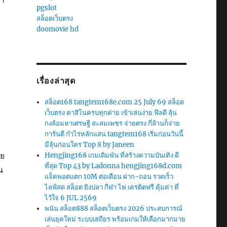
pgslot
สล็อตเว็บตรง
doomovie hd
เรื่องล่าสุด
สล็อต168 tangtem168e.com 25 July 69 สล็อต
เว็บตรง คาสิโนครบทุกค่าย เข้าเล่นง่าย ฟีลดี ลุ้น
กงล้อมหาเศรษฐี สะสมเพชร จ่ายตรง กี่ล้านก็จ่าย
การันตี กำไรหลักแสน tangtem168 เริ่มก่อนวันนี้
มีลุ้นก่อนใคร Top 8 by Janeen
ลย
Hengjing168 เกมเดิมพัน ที่สร้างความบันเทิง ดี
ที่สุด Top 43 by Ladonna hengjing168d.com
น
แจ็คพอตแตก 10M ต่อเดือน ฝาก-ถอน รวดเร็ว
ไลฟ์สด สล็อต ยิงปลา กีฬา ไพ่ เครดิตฟรี คุ้มค่า ที่
ไว้ใจ 6 JUL 2569
พนัน สล็อต888 สล็อตเว็บตรง 2026 ประสบการณ์
เล่นยุคใหม่ ระบบเสถียร พร้อมเกมให้เลือกมากมาย