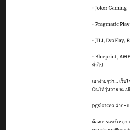
• Joker Gaming –
• Pragmatic Play
• JILI, EvoPlay,
• Blueprint, AM
ทั่วไป
เอาง่ายๆว่า… เว็บไ
เงินให้วุ่นวาย จะเ
pgslotceo ฝาก-ถอน
ต้องการแชร์เหตุกา
ตอนสองนาฬิกากว่าๆ