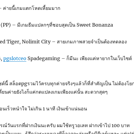
 ค่ายนี้เกมแตกโหดเหี้ยมมาก
 (PP) – มีเกมธีมแปลกๆที่ชอบสุดเป็น Sweet Bonanza
 Red Tiger, Nolimit City – สายเกมภาพสวยจำเป็นต้องทดลอง
B,
pgslotceo
Spadegaming – ก็มีนะ เพียงแค่หายากในเว็บไซต์
ซต์นี้ สล็อตpgรวมไว้ครบทุกค่ายจริงๆแล้วก็ที่สำคัญเป็น ไม่ต้องโย
ปลี่ยนค่ายยังไงก็แค่กดแปลงเกมเพียงแค่นั้น สะดวกสุดๆ
เร็วหนำใจ ไม่เกิน 1 นาที เงินเข้าแน่นอน
รณ์วันแรกที่ฝากเงินนะครับ ผมใช้ทรูวอเลท ฝากเข้าไป 100 บาท
เป็นแบบ…รู้สึกว่าระบบบางทีก็อาจจะล่มหรือมีดีเลย์แหละ แต่เปล