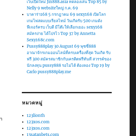
เว็บเปิดใหม่ Jin888.asia ทดลองเล่น Top 85 by
Nelly 9 websiteใหญ่ ก.ค. 69
บาคาร่า168 5 กรกฎาคม 69 sexy168 เปิดโลก
เกมไพ่สดแบบเรียลไทม์ วันเกิดรับ 500 เกมดัง
ฟีเจอร์ครบ เว็บดี มีโต๊ะให้เลือกเยอะ sexy168
สมัครง่าย ได้โปรไว Top 37 by Annetta
Sexy168c.com
Pussy888play 30 August 69 พุซซี่888
อาณาจักรเกมออนไลน์ที่ครบเครื่องที่สุด วันเกิด รับ
ฟรี 300 สมัครสมาชิกกับเครดิตฟรีทันที สวรรค์ของ
นักลงทุน pussy888 รอไม่ได้ ต้องลอง Top 19 by
Carlo pussy888play.me
ร
หมวดหมู่
123lionth
หา
123xos.com
่
123xos.com
13satanbets.com