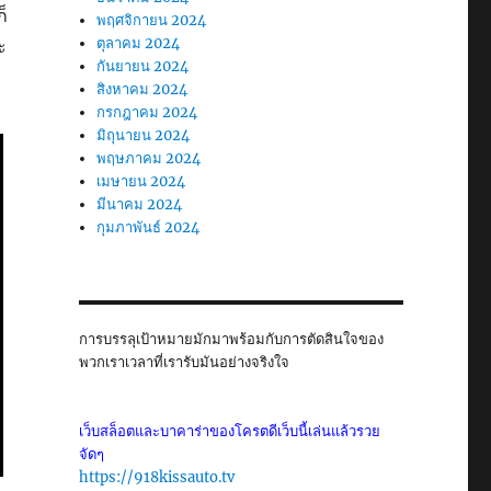
็
พฤศจิกายน 2024
ตุลาคม 2024
ะ
กันยายน 2024
สิงหาคม 2024
กรกฎาคม 2024
มิถุนายน 2024
พฤษภาคม 2024
เมษายน 2024
มีนาคม 2024
กุมภาพันธ์ 2024
การบรรลุเป้าหมายมักมาพร้อมกับการตัดสินใจของ
พวกเราเวลาที่เรารับมันอย่างจริงใจ
เว็บสล็อตและบาคาร่าของโครตดีเว็บนี้เล่นแล้วรวย
จัดๆ
https://918kissauto.tv