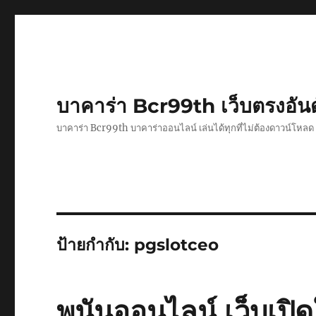
บาคาร่า Bcr99th เว็บตรงอันดั
บาคาร่า Bcr99th บาคาร่าออนไลน์ เล่นได้ทุกที่ไม่ต้องดาวน์โหล
ป้ายกำกับ:
pgslotceo
พนันออนไลน์ เว็บเปิ