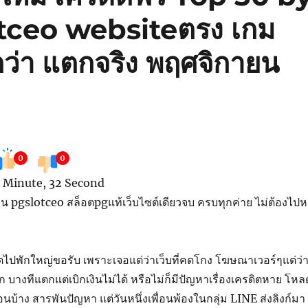
tceo websiteตรง เกม
อกว่า แตกจริง พฤศจิกายน
0
0
 Minute, 32 Second
เล่น pgslotceo สล็อตpgแท้เว็บไซต์เดียวจบ ครบทุกค่าย ไม่ต้องไป
ตไปพักใหญ่ขอรับ เพราะเจอแต่ว่าเว็บที่คดโกง โฆษณาเวอร์ๆแต่ว่
 บางทีแตกแต่เบิกเงินไม่ได้ หรือไม่ก็มีปัญหาเรื่องเครดิตหาย โหล
บ้าง สารพันปัญหา แต่วันหนึ่งเพื่อนพ้องในกลุ่ม LINE ส่งลิงก์มา