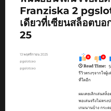
Franziska 2 pgslo
เดียวที่เซียนสล็อตบ
25
เขียน
13 พฤศจิกายน 2025
0
0
เมื่อ
หมวด
pgslotceo
Read Time:
5
หมู่
ป้าย
pgslotceo
รีวิวตรงๆจากใจผู้
กำกับ
ที่ใดอีก
ผมเคยเลิกเล่นสล็อ
พอเล่นจริงไม่ตรงปก
เกมนานบ้าง กระดอน