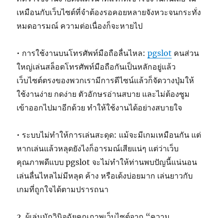
เหมือนกับเว็บไซต์ที่จำต้องรอคอยหลายจังหวะจนกระทั่ง
หมดอารมณ์ ความต่อเนื่องก็จะหายไป
• การใช้งานบนโทรศัพท์มือถือลื่นไหล:
pgslot
คนส่วน
ใหญ่เล่นสล็อตโทรศัพท์มือถือกันเป็นหลักอยู่แล้ว
เว็บไซต์ตรงของพวกเรามีการดีไซน์แล้วก็จัดวางปุ่มให้
ใช้งานง่าย กดง่าย ตัวอักษรอ่านสบาย และไม่ต้องซูม
เข้าออกไปมาอีกด้วย ทำให้ใช้งานได้อย่างสบายใจ
• ระบบไม่ทำให้การเล่นสะดุด: แม้จะมีเกมเหมือนกัน แต่
หากเล่นแล้วหลุดยังไงก็อารมณ์เสียแน่ๆ แต่ว่าเว็บ
คุณภาพดีแบบ pgslot จะไม่ทำให้ท่านพบปัญนี้แน่นอน
เล่นลื่นไหลไม่มีหลุด ค้าง หรือเด้งบ่อยมาก เล่นยาวกับ
เกมที่ถูกใจได้ตามปรารถนา
2. ผู้เล่นมักวินิจฉัยคุณภาพเว็บไซต์จาก “ความ