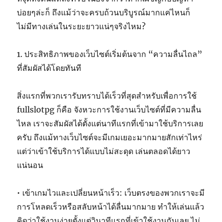
บ่อยๆล่ะก็ ถึงแม้ว่าจะครบถ้วนบริบูรณ์มากแค่ไหนก็
ไม่มีทางเล่นในระยะยาวแน่ๆจริงไหม?
1. ประสิทธิภาพของเว็บไซต์เริ่มต้นจาก “ความลื่นไถล”
ที่สัมผัสได้โดยทันที
สิ่งแรกที่พวกเรารับทราบได้เร็วที่สุดสำหรับเพื่อการใช้
fullslotpg ก็คือ จังหวะการใช้งานเว็บไซต์ที่มีความลื่น
ไหล เราจะสัมผัสได้ตั้งแต่นาทีแรกที่เข้ามาใช้บริการเลย
ครับ ถึงแม้ทางเว็บไซต์จะมีเกมเยอะมากมายสักเท่าไหร่
แต่ว่าเข้าใช้บริการได้แบบไม่สะดุด เล่นตลอดได้ยาว
แน่นอน
• เข้าเกมไวและเปลี่ยนหน้าเร็ว: เว็บตรงของพวกเราจะมี
การโหลดเร็วหรือสลับหน้าได้ลื่นมากมาย ทำให้เล่นแล้ว
คิดว่าใช้งานง่ายตั้งแต่วินาทีแรกที่เข้าใช้งานกันเลย ไม่