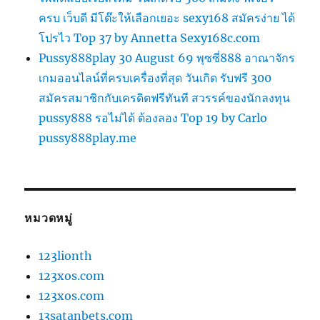
ครบ เว็บดี มีโต๊ะให้เลือกเยอะ sexy168 สมัครง่าย ได้
โปรไว Top 37 by Annetta Sexy168c.com
Pussy888play 30 August 69 พุซซี่888 อาณาจักร
เกมออนไลน์ที่ครบเครื่องที่สุด วันเกิด รับฟรี 300
สมัครสมาชิกกับเครดิตฟรีทันที สวรรค์ของนักลงทุน
pussy888 รอไม่ได้ ต้องลอง Top 19 by Carlo
pussy888play.me
หมวดหมู่
123lionth
123xos.com
123xos.com
13satanbets.com