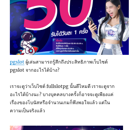
pgslot
ผู้เล่นสามารถรู้สึกถึงประสิทธิภาพเว็บไซต์
pgslot จากอะไรได้บ้าง?
เราจะดูว่าเว็บไซต์ fullslotpg นั้นดีไหมดี เราจะดูจาก
อะไรได้บ้างนะ? บางบุคคลบางครั้งก็อาจจะดูเพียงแค่
เรื่องของโบนัสหรือจำนวนเกมก็พึงพอใจแล้ว แต่ใน
ความเป็นจริงแล้ว