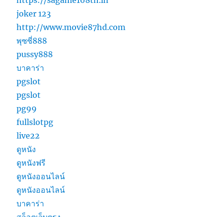
joker 123
http://www.movie87hd.com
พุซซี่888
pussy888
บาคาร่า
pgslot
pgslot
pg99
fullslotpg
live22
ดูหนัง
ดูหนังฟรี
ดูหนังออนไลน์
ดูหนังออนไลน์
บาคาร่า
สล็อตเว็บตรง