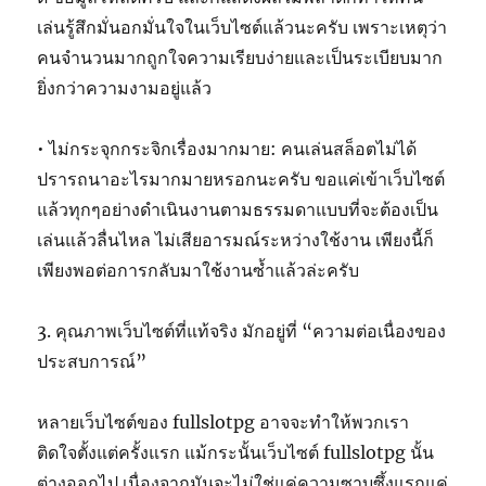
เล่นรู้สึกมั่นอกมั่นใจในเว็บไซต์แล้วนะครับ เพราะเหตุว่า
คนจำนวนมากถูกใจความเรียบง่ายและเป็นระเบียบมาก
ยิ่งกว่าความงามอยู่แล้ว
• ไม่กระจุกกระจิกเรื่องมากมาย: คนเล่นสล็อตไม่ได้
ปรารถนาอะไรมากมายหรอกนะครับ ขอแค่เข้าเว็บไซต์
แล้วทุกๆอย่างดำเนินงานตามธรรมดาแบบที่จะต้องเป็น
เล่นแล้วลื่นไหล ไม่เสียอารมณ์ระหว่างใช้งาน เพียงนี้ก็
เพียงพอต่อการกลับมาใช้งานซ้ำแล้วล่ะครับ
3. คุณภาพเว็บไซต์ที่แท้จริง มักอยู่ที่ “ความต่อเนื่องของ
ประสบการณ์”
หลายเว็บไซต์ของ fullslotpg อาจจะทำให้พวกเรา
ติดใจตั้งแต่ครั้งแรก แม้กระนั้นเว็บไซต์ fullslotpg นั้น
ต่างออกไป เนื่องจากมันจะไม่ใช่แค่ความซาบซึ้งแรกแค่