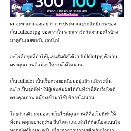
ผมจะพามามองเลยว่า การประมาณประสิทธิภาพของ
เว็บ fullslotpg ของเรานั้น พวกเราวัดกันจากอะไรบ้าง
มาดูกันเลยขอรับ เลทโก!
อะไรคือจุดที่ทำให้ผู้เล่นสัมผัสได้ว่า fullslotpg คือเว็บ
ตรงคุณภาพดีแม้จะใช้งานได้ไม่นาน
เว็บ fullslot เป็นเว็บตรงยอดนิยมอยู่แล้ว แม้กระนั้น
อะไรเป็นจุดที่ทำให้ผู้เล่นสัมผัสได้ทันทีว่านี่คือเว็บไซต์
ตรงคุณภาพ แม้จะเข้ามาใช้บริการไม่นาน
โดยส่วนตัว ผมมองว่าเว็บไซต์คุณภาพดีคือเว็บที่ทำให้
ทั้งหมดทุกอย่างดูง่าย ลื่นไหล และเล่นได้ต่อเนื่องแบบไม่
หงุดหงิดนี่แหละครับ เนื่องจากว่าหากเผชิญกับปัญหา