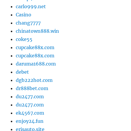
carlo999.net
Casino
chang7777
chinatown888.win
coke55
cupcake88x.com
cupcake88x.com
daruma1688.com
debet
dgb222hot.com
dr888bet.com
du2477.com
du2477.com
ek4567.com
enjoy24.fun
erisauto.site