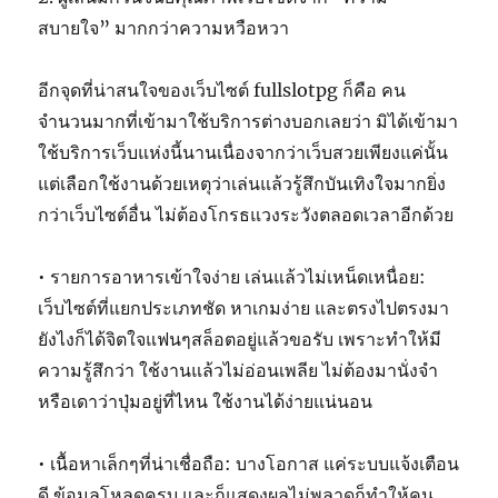
สบายใจ” มากกว่าความหวือหวา
อีกจุดที่น่าสนใจของเว็บไซต์ fullslotpg ก็คือ คน
จำนวนมากที่เข้ามาใช้บริการต่างบอกเลยว่า มิได้เข้ามา
ใช้บริการเว็บแห่งนี้นานเนื่องจากว่าเว็บสวยเพียงแค่นั้น
แต่เลือกใช้งานด้วยเหตุว่าเล่นแล้วรู้สึกบันเทิงใจมากยิ่ง
กว่าเว็บไซต์อื่น ไม่ต้องโกรธแวงระวังตลอดเวลาอีกด้วย
• รายการอาหารเข้าใจง่าย เล่นแล้วไม่เหน็ดเหนื่อย:
เว็บไซต์ที่แยกประเภทชัด หาเกมง่าย และตรงไปตรงมา
ยังไงก็ได้จิตใจแฟนๆสล็อตอยู่แล้วขอรับ เพราะทำให้มี
ความรู้สึกว่า ใช้งานแล้วไม่อ่อนเพลีย ไม่ต้องมานั่งจำ
หรือเดาว่าปุ่มอยู่ที่ไหน ใช้งานได้ง่ายแน่นอน
• เนื้อหาเล็กๆที่น่าเชื่อถือ: บางโอกาส แค่ระบบแจ้งเตือน
ดี ข้อมูลโหลดครบ และก็แสดงผลไม่พลาดก็ทำให้คน