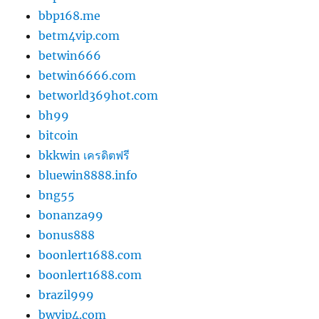
bbp168.me
betm4vip.com
betwin666
betwin6666.com
betworld369hot.com
bh99
bitcoin
bkkwin เครดิตฟรี
bluewin8888.info
bng55
bonanza99
bonus888
boonlert1688.com
boonlert1688.com
brazil999
bwvip4.com