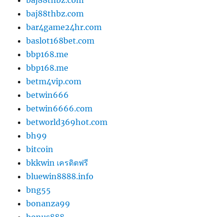
baj88thbz.com
bar4game24hr.com
baslot168bet.com
bbp168.me
bbp168.me
betm4vip.com
betwin666
betwin6666.com
betworld369hot.com
bh99
bitcoin
bkkwin เครดิตฟรี
bluewin8888.info
bng55
bonanza99
bonus888