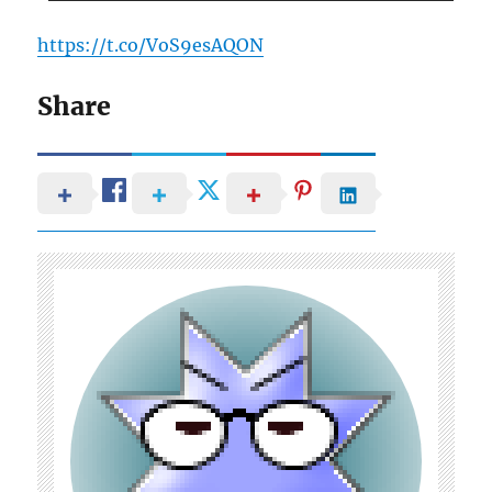
https://t.co/VoS9esAQON
Share