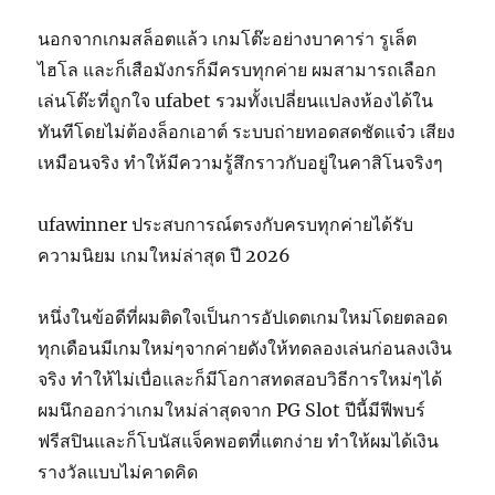
นอกจากเกมสล็อตแล้ว เกมโต๊ะอย่างบาคาร่า รูเล็ต
ไฮโล และก็เสือมังกรก็มีครบทุกค่าย ผมสามารถเลือก
เล่นโต๊ะที่ถูกใจ ufabet รวมทั้งเปลี่ยนแปลงห้องได้ใน
ทันทีโดยไม่ต้องล็อกเอาต์ ระบบถ่ายทอดสดชัดแจ๋ว เสียง
เหมือนจริง ทำให้มีความรู้สึกราวกับอยู่ในคาสิโนจริงๆ
ufawinner ประสบการณ์ตรงกับครบทุกค่ายได้รับ
ความนิยม เกมใหม่ล่าสุด ปี 2026
หนึ่งในข้อดีที่ผมติดใจเป็นการอัปเดตเกมใหม่โดยตลอด
ทุกเดือนมีเกมใหม่ๆจากค่ายดังให้ทดลองเล่นก่อนลงเงิน
จริง ทำให้ไม่เบื่อและก็มีโอกาสทดสอบวิธีการใหม่ๆได้
ผมนึกออกว่าเกมใหม่ล่าสุดจาก PG Slot ปีนี้มีฟีพบร์
ฟรีสปินและก็โบนัสแจ็คพอตที่แตกง่าย ทำให้ผมได้เงิน
รางวัลแบบไม่คาดคิด