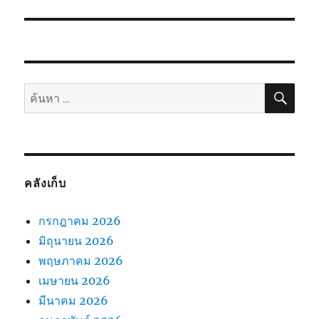
ค้นห
ค้นหา:
คลังเก็บ
กรกฎาคม 2026
มิถุนายน 2026
พฤษภาคม 2026
เมษายน 2026
มีนาคม 2026