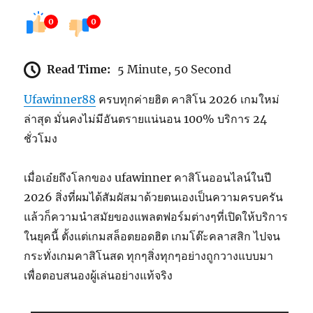
0
0
Read Time:
5 Minute, 50 Second
Ufawinner88
ครบทุกค่ายฮิต คาสิโน 2026 เกมใหม่
ล่าสุด มั่นคงไม่มีอันตรายแน่นอน 100% บริการ 24
ชั่วโมง
เมื่อเอ๋ยถึงโลกของ ufawinner คาสิโนออนไลน์ในปี
2026 สิ่งที่ผมได้สัมผัสมาด้วยตนเองเป็นความครบครัน
แล้วก็ความนำสมัยของแพลตฟอร์มต่างๆที่เปิดให้บริการ
ในยุคนี้ ตั้งแต่เกมสล็อตยอดฮิต เกมโต๊ะคลาสสิก ไปจน
กระทั่งเกมคาสิโนสด ทุกๆสิ่งทุกๆอย่างถูกวางแบบมา
เพื่อตอบสนองผู้เล่นอย่างแท้จริง