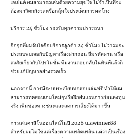
เอเย่นต์ ผมสามารถเล่นด้วยความสุขใจ ไม่จำเป็นที่จะ
ต้องมาวิตกกังวลหรือกลุ้มใจประเด็นการคดโกง
บริการ 24 ชั่วโมง รองรับทุกความปรารถนา
อีกจุดที่ผมจับใจคือบริการลูกค้า 24 ชั่วโมง ไม่ว่าผมจะ
ประสบพบเจอกับปัญหาเรื่องฝากถอน ลืมรหัสผ่าน หรือ
สงสัยเกี่ยวกับโปรโมชั่น ทีมงานตอบกลับในทันทีแล้วก็
ช่วยแก้ปัญหาอย่างรวดเร็ว
นอกจากนี้ การมีระบบระเบียบทดสอบเล่นฟรี ทำให้ผม
สามารถทดสอบเกมใหม่ๆหรือฝึกฝนแผนการก่อนลงทุน
จริง เพิ่มช่องทางชนะและลดการเสี่ยงได้มากขึ้น
การเล่นคาสิโนออนไลน์ในปี 2026 ufawinner88
สำหรับผมไม่ใช่แค่เรื่องความเพลิดเพลิน แต่ว่าเป็นเรื่อง