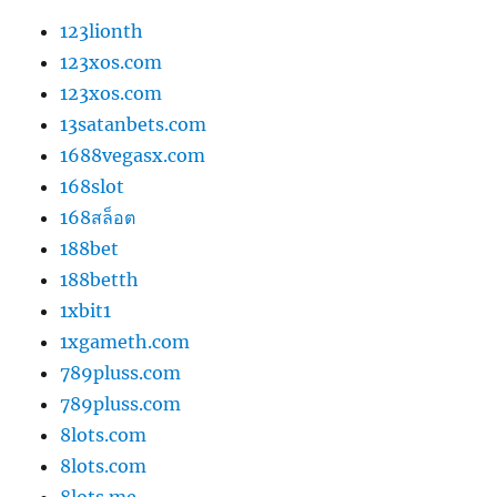
123lionth
123xos.com
123xos.com
13satanbets.com
1688vegasx.com
168slot
168สล็อต
188bet
188betth
1xbit1
1xgameth.com
789pluss.com
789pluss.com
8lots.com
8lots.com
8lots.me