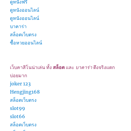
ดูหนังฟรี
ดูหนังออนไลน์
ดูหนังออนไลน์
บาคาร่า
สล็อตเว็บตรง
ซื้อหวยออนไลน์
เว็บคาสิโนน่าเล่น ทั้ง
สล็อต
และ
บาคาร่า
ตึงจริงแตก
บ่อยมาก
joker 123
Hengjing168
สล็อตเว็บตรง
slot99
slot66
สล็อตเว็บตรง