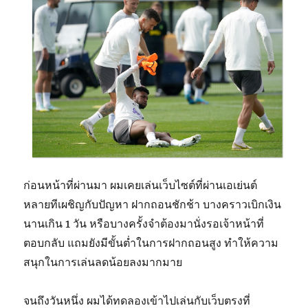
ก่อนหน้าที่ผ่านมา ผมเคยเล่นเว็บไซต์ที่ผ่านเอเย่นต์
หลายทีเผชิญกับปัญหา ฝากถอนชักช้า บางคราวเบิกเงิน
นานเกิน 1 วัน หรือบางครั้งจำต้องมานั่งรอเจ้าหน้าที่
ตอบกลับ แถมยังมีขั้นต่ำในการฝากถอนสูง ทำให้ความ
สนุกในการเล่นลดน้อยลงมากมาย
จนถึงวันหนึ่ง ผมได้ทดลองเข้าไปเล่นกับเว็บตรงที่