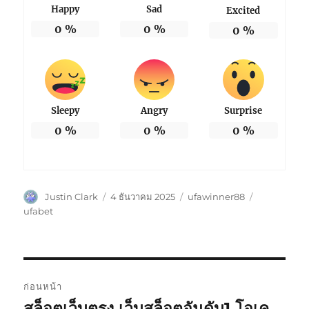
Happy
Sad
Excited
0
%
0
%
0
%
Sleepy
Angry
Surprise
0
%
0
%
0
%
ผู้
เขียน
หมวด
ป้าย
Justin Clark
4 ธันวาคม 2025
ufawinner88
เขียน
เมื่อ
หมู่
กำกับ
ufabet
แนะแนว
ก่อนหน้า
เรื่อง
สล็อตเว็บตรง เว็บสล็อตอันดับ1 โอเค
เรื่อง