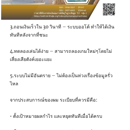
3.ถอนเงินเร็วใน 30 วินาที – ระบบออโต้ ทำให้ได้เงิน
ทันทีหลังจากที่ชนะ
4.ทดลองเล่นได้ง่าย – สามารถลองเกมใหม่ๆโดยไม่
เสี่ยงเสียตังค์เยอะแยะ
5.ระบบไม่มีอันตราย – ไม่ต้องเป็นห่วงเรื่องข้อมูลรั่ว
ไหล
จากประสบการณ์ของผม ระเบียบที่ควรมีคือ:
• ตั้งเป้าหมายผลกำไร และหยุดทันทีเมื่อได้ครบ