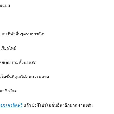
็มแบบ
และกีฬาอื่นๆครบทุกชนิด
เรียลไทม์
อลสเต็ป รวมทั้งบอลสด
รโมชั่นที่คุณไม่สมควรพลาด
มาชิกใหม่
15 เครดิตฟรี
แล้ว ยังมีโปรโมชั่นอื่นๆอีกมากมาย เช่น