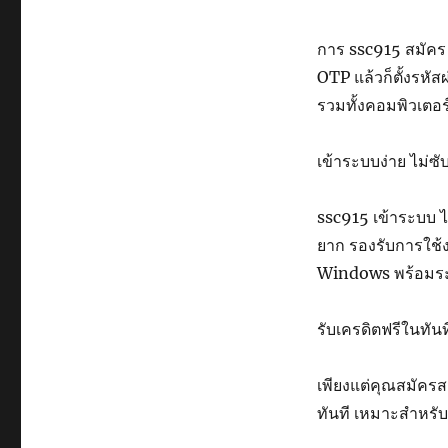
การ ssc915 สมัคร 
OTP แล้วก็ตั้งรหั
รวมทั้งคอมพิวเตอร์ 
เข้าระบบง่าย ไม่ซั
ssc915 เข้าระบบ ไ
ยาก รองรับการใช้
Windows พร้อมร
รับเครดิตฟรีในทันท
เพียงแต่คุณสมัครส
ทันที เหมาะสำหรับ