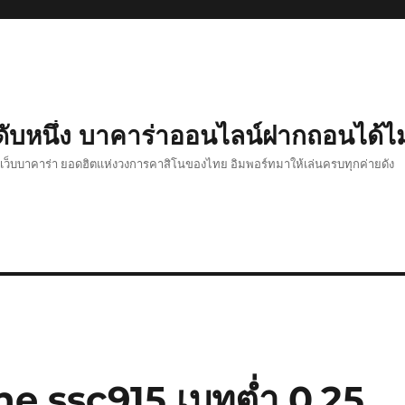
บหนึ่ง บาคาร่าออนไลน์ฝากถอนได้ไม่ม
ด เว็บบาคาร่า ยอดฮิตแห่งวงการคาสิโนของไทย อิมพอร์ทมาให้เล่นครบทุกค่ายดัง
ne ssc915 เบทต่ำ 0.25