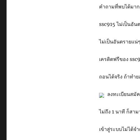
คำถามที่พบได้มากเ
ssc915 ไม่เป็นอัน
ไม่เป็นอันตรายแน่
เครดิตฟรีของ ssc
ถอนได้จริง ถ้าทำย
ลงทะเบียนสมั
ไม่ถึง 1 นาที ก็สา
เข้าสู่ระบบไม่ได้จ