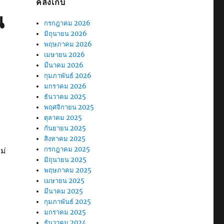
คลังเก็บ
น
กรกฎาคม 2026
มิถุนายน 2026
พฤษภาคม 2026
เมษายน 2026
มีนาคม 2026
กุมภาพันธ์ 2026
มกราคม 2026
ธันวาคม 2025
พฤศจิกายน 2025
ตุลาคม 2025
กันยายน 2025
สิงหาคม 2025
กรกฎาคม 2025
ม่
มิถุนายน 2025
พฤษภาคม 2025
เมษายน 2025
มีนาคม 2025
กุมภาพันธ์ 2025
มกราคม 2025
ธันวาคม 2024