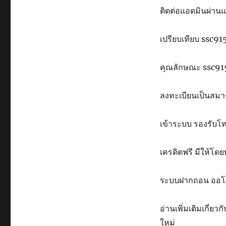
ติดต่อแอดมินผ่านแ
เปรียบเทียบ ssc915
คุณลักษณะ ssc915 
ลงทะเบียนเป็นสมาช
เข้าระบบ รองรับโทร
เครดิตฟรี มีให้โดยท
ระบบฝากถอน ออโต้
อ่านเพิ่มเติมเกี่ยว
ใหม่