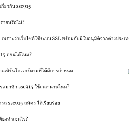
กี่ยวกับ ssc915
ตรายหรือไม่?
ๆ เพราะว่าเว็บไซต์ใช้ระบบ SSL พร้อมกับมีใบอนุมัติจากต่างประเ
915 ถอนได้ไหม?
อดเทิร์นโอเวอร์ตามที่ได้มีการกำหนด
ครสมาชิก ssc915 ใช้เวลานานไหม?
มารถ ssc915 สมัคร ได้เรียบร้อย
ำต้องทำเช่นไร?