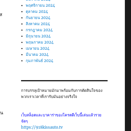
พฤศจิกายน 2024
ตุลาคม 2024
ัส
กันยายน 2024
สิงหาคม 2024
กรกฎาคม 2024
มิถุนายน 2024
พฤษภาคม 2024
เมษายน 2024
มีนาคม 2024
กุมภาพันธ์ 2024
การบรรลุเป้าหมายมักมาพร้อมกับการตัดสินใจของ
พวกเราเวลาที่เรารับมันอย่างจริงใจ
ใน
เว็บสล็อตและบาคาร่าของโครตดีเว็บนี้เล่นแล้วรวย
จัดๆ
https://918kissauto.tv