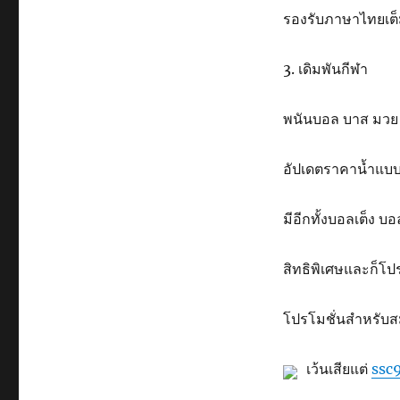
รองรับภาษาไทยเต
3. เดิมพันกีฬา
พนันบอล บาส มวย 
อัปเดตราคาน้ำแบบ
มีอีกทั้งบอลเต็ง บ
สิทธิพิเศษและก็โป
โปรโมชั่นสำหรับส
เว้นเสียแต่
ssc9