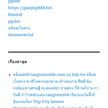
pgslot
https://gaojing888.bet
kiss918
pgslot
สล็อตเว็บตรง
doomovie hd
เรื่องล่าสุด
สล็อต168 tangtem168e.com 25 July 69 สล็อต
เว็บตรง คาสิโนครบทุกค่าย เข้าเล่นง่าย ฟีลดี ลุ้น
กงล้อมหาเศรษฐี สะสมเพชร จ่ายตรง กี่ล้านก็จ่าย กา
รันตี กำไรหลักแสน tangtem168 เริ่มก่อนวันนี้ มี
ลุ้นก่อนใคร Top 8 by Janeen