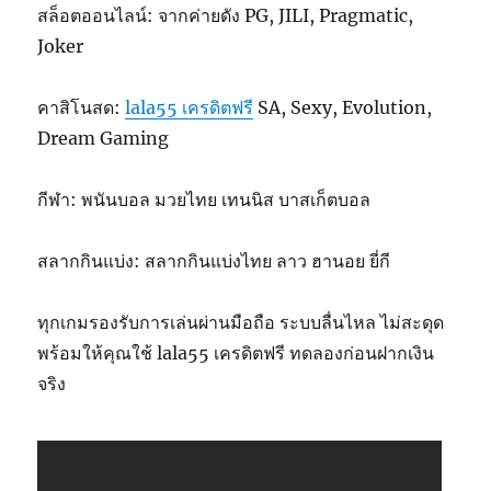
สล็อตออนไลน์: จากค่ายดัง PG, JILI, Pragmatic,
Joker
คาสิโนสด:
lala55 เครดิตฟรี
SA, Sexy, Evolution,
Dream Gaming
กีฬา: พนันบอล มวยไทย เทนนิส บาสเก็ตบอล
สลากกินแบ่ง: สลากกินแบ่งไทย ลาว ฮานอย ยี่กี
ทุกเกมรองรับการเล่นผ่านมือถือ ระบบลื่นไหล ไม่สะดุด
พร้อมให้คุณใช้ lala55 เครดิตฟรี ทดลองก่อนฝากเงิน
จริง