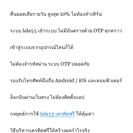
คืนยอดเสียรายวัน สูงสุด 10% ไม่ต้องทำเทิร์น
ระบบ lala55 เข้าระบบ ไม่มีอันตรายด้วย OTP ทุกคราว
เข้าสู่ระบบจากอุปกรณ์ไหนก็ได้
ไม่ต้องจำรหัสผ่าน ระบบ OTP ปลอดภัย
รองรับโทรศัพท์มือถือ Android / iOS และคอมพิวเตอร์
ล็อกอินผ่านเว็บตรง ไม่ต้องติดตั้งแอป
กลยุทธ์การใช้
lala55 เครดิตฟรี
ให้คุ้มค่า
วิธีบริหารเครดิตฟรีให้สร้างผลกำไรจริง