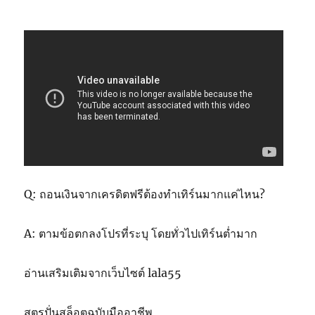
Q: ถอนเงินจากเครดิตฟรีต้องทำเทิร์นมากแค่ไหน?
A: ตามข้อตกลงโปรที่ระบุ โดยทั่วไปเทิร์นต่ำมาก
อ่านเสริมเติมจากเว็บไซต์ lala55
สูตรปั่นสล็อตฉบับมืออาชีพ