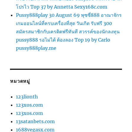
โปรไว Top 37 by Annetta Sexy168c.com
Pussy888play 30 August 69 พุซซี่888 อาณาจักร
เกมออนไลน์ที่ครบเครื่องที่สุด วันเกิด รับฟรี 300
สมัครสมาชิกกับเครดิตฟรีทันที สวรรค์ของนักลงทุน
pussy888 รอไม่ได้ ต้องลอง Top 19 by Carlo
pussy888play.me
หมวดหมู่
123lionth
123xos.com
123xos.com
13satanbets.com
1688vegasx.com