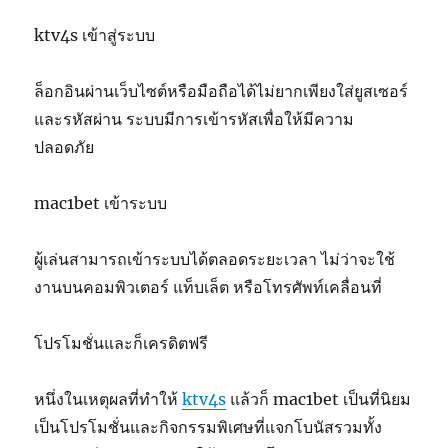
ktv4s เข้าสู่ระบบ
ล็อกอินผ่านเว็บไซต์หรือมือถือได้ไม่ยากเพียงใส่ยูสเซอร์
และรหัสผ่าน ระบบมีการเข้ารหัสเพื่อให้มีความ
ปลอดภัย
mac1bet เข้าระบบ
ผู้เล่นสามารถเข้าระบบได้ตลอดระยะเวลา ไม่ว่าจะใช้
งานบนคอมพิวเตอร์ แท็บเล็ต หรือโทรศัพท์เคลื่อนที่
โปรโมชั่นและก็เครดิตฟรี
หนึ่งในเหตุผลที่ทำให้
ktv4s
แล้วก็ mac1bet เป็นที่นิยม
เป็นโปรโมชั่นและกิจกรรมพิเศษที่แจกโบนัสรวมทั้ง