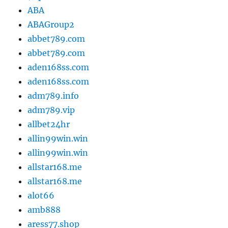
ABA
ABAGroup2
abbet789.com
abbet789.com
aden168ss.com
aden168ss.com
adm789.info
adm789.vip
allbet24hr
allin99win.win
allin99win.win
allstar168.me
allstar168.me
alot66
amb888
aress77.shop