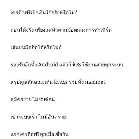
เครดิตฟรีเบิกเงินได้จริงหรือไม่?
ถอนได้จริง เพียงแค่ทำตามข้อตกลงการทำเทิร์น
เล่นบนมือถือได้หรือไม่?
รองรับอีกทั้ง Android แล้วก็ iOS ใช้งานง่ายทุกระบบ
สรุปคุณลักษณะเด่น ktv4s รวมทั้ง mac1bet
สมัครง่าย ไม่ซับซ้อน
เข้าระบบเร็ว ไม่มีอันตราย
แจกเครดิตฟรีทุกเมื่อเชื่อวัน