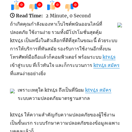
0
0
0
0
Read Time:
2 Minute, 0 Second
ถ้าเกิดคุณกำลังมองหาเว็บไซต์พนันออนไลน์ที่
ปลอดภัย ใช้งานง่าย รวมทั้งมีโปรโมชั่นสุดคุ้ม
ktv4s เป็นหนึ่งในตัวเลือกที่ดีที่สุดในขณะนี้ ด้วยระบบ
การให้บริการที่ทันสมัย รองรับการใช้งานอีกทั้งบน
โทรศัพท์มือถือแล้วก็คอมพิวเตอร์ พร้อมระบบ
ktv4s
เข้าสู่ระบบ ที่เร็วทันใจ และก็กระบวนการ
ktv4s สมัคร
ที่แสนง่ายอย่างยิ่ง
เพราะเหตุใด ktv4s ถึงเป็นที่นิยม
ktv4s สมัคร
ระบบความปลอดภัยมาตรฐานสากล
ktv4s ให้ความสำคัญกับความปลอดภัยของผู้ใช้งาน
เป็นขั้นแรก ระบบรักษาความปลอดภัยของข้อมูลเฉพาะ
บุคคลแล้วก็