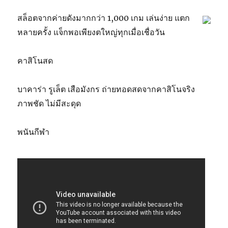
สล็อตจากค่ายดังมากกว่า 1,000 เกม เล่นง่าย แตก
หลายครั้ง แจ็กพอเพียงตใหญ่ทุกเมื่อเชื่อวัน
คาสิโนสด
บาคาร่า รูเล็ต เสือมังกร ถ่ายทอดสดจากคาสิโนจริง
ภาพชัด ไม่มีสะดุด
พนันกีฬา