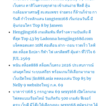
เว็บตรง คาสิโนครบทุกค่าย เข้าเล่นง่าย ฟีลดี ลุ้น
กงล้อมหาเศรษฐี สะสมเพชร จ่ายตรง กี่ล้านก็จ่าย กา
รันตี กำไรหลักแสน tangtem168 เริ่มก่อนวันนี้ มี
ลุ้นก่อนใคร Top 8 by Janeen
Hengjing168 เกมเดิมพัน ที่สร้างความบันเทิง ดี
ที่สุด Top 43 by Ladonna hengjing168d.com
แจ็คพอตแตก 10M ต่อเดือน ฝาก-ถอน รวดเร็ว ไลฟ์
สด สล็อต ยิงปลา กีฬา ไพ่ เครดิตฟรี คุ้มค่า ที่ไว้ใจ 6
JUL 2569
พนัน สล็อต888 สล็อตเว็บตรง 2026 ประสบการณ์
เล่นยุคใหม่ ระบบเสถียร พร้อมเกมให้เลือกมากมาย
เว็บเปิดใหม่ Jin888.asia ทดลองเล่น Top 85 by
Nelly 9 websiteใหญ่ ก.ค. 69
บาคาร่า168 5 กรกฎาคม 69 sexy168 เปิดโลกเกม
ไพ่สดแบบเรียลไทม์ วันเกิดรับ 500 เกมดัง ฟีเจอร์
ครบ เว็บดี มีโต๊ะให้เลือกเยอะ sexy168 สมัครง่าย ได้