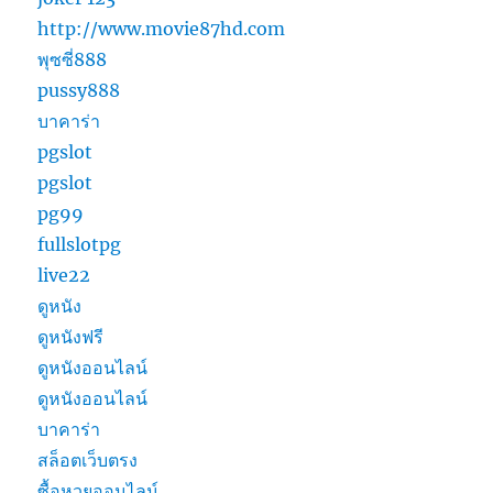
http://www.movie87hd.com
พุซซี่888
pussy888
บาคาร่า
pgslot
pgslot
pg99
fullslotpg
live22
ดูหนัง
ดูหนังฟรี
ดูหนังออนไลน์
ดูหนังออนไลน์
บาคาร่า
สล็อตเว็บตรง
ซื้อหวยออนไลน์