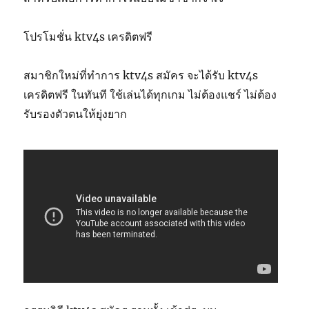
โปรโมชั่น ktv4s เครดิตฟรี
สมาชิกใหม่ที่ทำการ ktv4s สมัคร จะได้รับ ktv4s
เครดิตฟรี ในทันที ใช้เล่นได้ทุกเกม ไม่ต้องแชร์ ไม่ต้อง
รับรองตัวตนให้ยุ่งยาก