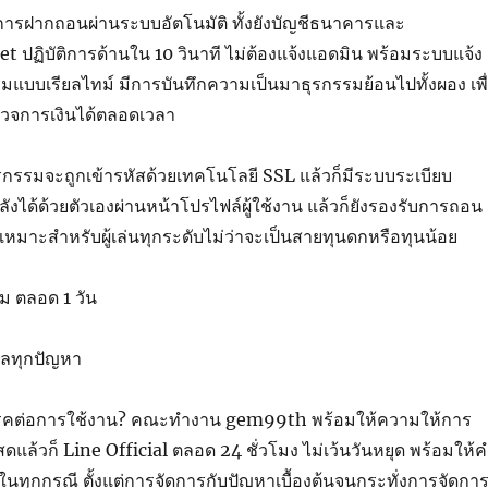
รฝากถอนผ่านระบบอัตโนมัติ ทั้งยังบัญชีธนาคารและ
ปฏิบัติการด้านใน 10 วินาที ไม่ต้องแจ้งแอดมิน พร้อมระบบแจ้ง
แบบเรียลไทม์ มีการบันทึกความเป็นมาธุรกรรมย้อนไปทั้งผอง เพื
วจการเงินได้ตลอดเวลา
ุรกรรมจะถูกเข้ารหัสด้วยเทคโนโลยี SSL แล้วก็มีระบบระเบียบ
ลังได้ด้วยตัวเองผ่านหน้าโปรไฟล์ผู้ใช้งาน แล้วก็ยังรองรับการถอน
 เหมาะสำหรับผู้เล่นทุกระดับไม่ว่าจะเป็นสายทุนดกหรือทุนน้อย
ยม ตลอด 1 วัน
แลทุกปัญหา
รรคต่อการใช้งาน? คณะทำงาน gem99th พร้อมให้ความให้การ
ดแล้วก็ Line Official ตลอด 24 ชั่วโมง ไม่เว้นวันหยุด พร้อมให้
ทุกกรณี ตั้งแต่การจัดการกับปัญหาเบื้องต้นจนกระทั่งการจัดกา