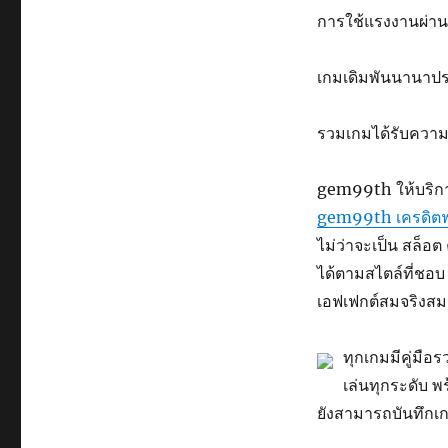
การใช้แรงงานผ่านห
เกมเดิมพันนานาปร
รวมเกมได้รับความ
gem99th ให้บริกา
gem99th เครดิตฟ
ไม่ว่าจะเป็น สล็อ
ได้ตามสไตล์ที่ชอบ
เอฟเฟกต์สมจริงสมจ
ทุกเกมมีคู่มือ
เล่นทุกระดับ 
ยังสามารถบันทึกเก