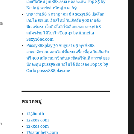
เว็บเปิดใหม่ Jin888.asia ทดลองเล่น Top 85 by
Nelly 9 websiteใหญ่ ก.ค. 69
บาคาร่า168 5 กรกฎาคม 69 sexy168 เปิดโลก
เกมไพ่สดแบบเรียลไทม์ วันเกิดรับ 500 เกมดัง
่อ
ฟีเจอร์ครบ เว็บดี มีโต๊ะให้เลือกเยอะ sexy168
สมัครง่าย ได้โปรไว Top 37 by Annetta
Sexy168c.com
Pussy888play 30 August 69 พุซซี่888
อาณาจักรเกมออนไลน์ที่ครบเครื่องที่สุด วันเกิด รับ
ฟรี 300 สมัครสมาชิกกับเครดิตฟรีทันที สวรรค์ของ
นักลงทุน pussy888 รอไม่ได้ ต้องลอง Top 19 by
Carlo pussy888play.me
หมวดหมู่
123lionth
123xos.com
คำ
123xos.com
ร
13satanbets.com