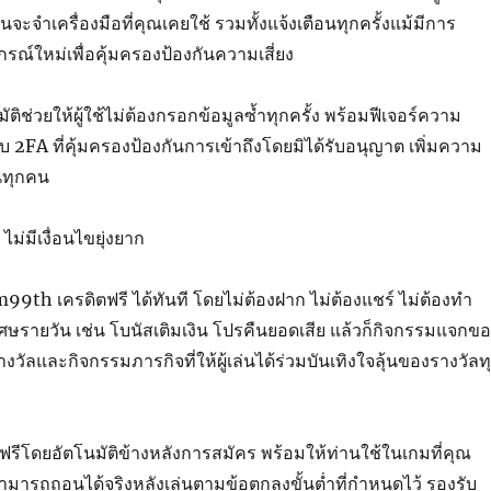
จะจำเครื่องมือที่คุณเคยใช้ รวมทั้งแจ้งเตือนทุกครั้งแม้มีการ
กรณ์ใหม่เพื่อคุ้มครองป้องกันความเสี่ยง
ติช่วยให้ผู้ใช้ไม่ต้องกรอกข้อมูลซ้ำทุกครั้ง พร้อมฟีเจอร์ความ
 2FA ที่คุ้มครองป้องกันการเข้าถึงโดยมิได้รับอนุญาต เพิ่มความ
านทุกคน
 ไม่มีเงื่อนไขยุ่งยาก
99th เครดิตฟรี ได้ทันที โดยไม่ต้องฝาก ไม่ต้องแชร์ ไม่ต้องทำ
ิเศษรายวัน เช่น โบนัสเติมเงิน โปรคืนยอดเสีย แล้วก็กิจกรรมแจกข
รางวัลและกิจกรรมภารกิจที่ให้ผู้เล่นได้ร่วมบันเทิงใจลุ้นของรางวัลท
ีโดยอัตโนมัติข้างหลังการสมัคร พร้อมให้ท่านใช้ในเกมที่คุณ
มารถถอนได้จริงหลังเล่นตามข้อตกลงขั้นต่ำที่กำหนดไว้ รองรับ