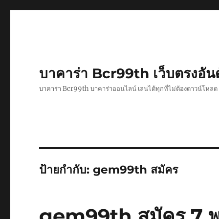
บาคาร่า Bcr99th เว็บตรงอันดั
บาคาร่า Bcr99th บาคาร่าออนไลน์ เล่นได้ทุกที่ไม่ต้องดาวน์โหล
ป้ายกำกับ:
gem99th สมัคร
gem99th สมัคร 7 