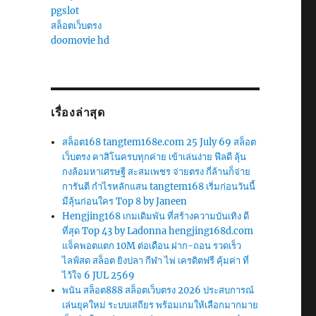
pgslot
สล็อตเว็บตรง
doomovie hd
เรื่องล่าสุด
สล็อต168 tangtem168e.com 25 July 69 สล็อต
เว็บตรง คาสิโนครบทุกค่าย เข้าเล่นง่าย ฟีลดี ลุ้น
กงล้อมหาเศรษฐี สะสมเพชร จ่ายตรง กี่ล้านก็จ่าย
การันตี กำไรหลักแสน tangtem168 เริ่มก่อนวันนี้
มีลุ้นก่อนใคร Top 8 by Janeen
Hengjing168 เกมเดิมพัน ที่สร้างความบันเทิง ดี
ที่สุด Top 43 by Ladonna hengjing168d.com
แจ็คพอตแตก 10M ต่อเดือน ฝาก-ถอน รวดเร็ว
ไลฟ์สด สล็อต ยิงปลา กีฬา ไพ่ เครดิตฟรี คุ้มค่า ที่
ไว้ใจ 6 JUL 2569
พนัน สล็อต888 สล็อตเว็บตรง 2026 ประสบการณ์
เล่นยุคใหม่ ระบบเสถียร พร้อมเกมให้เลือกมากมาย