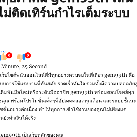
ม่ติดเทิร์นกำไรเต็มระบบ
0
0
 Minute, 25 Second
ว็บไซต์พนันออนไลน์ที่มีทุกอย่างครบจบในที่เดียว gem99th คือ
ะบบการใช้แรงงานที่ทันสมัย รวดเร็วทันใจ รวมทั้งมีความปลอดภัยส
กเดิมพันมือใหม่หรือระดับมืออาชีพ gem99th พร้อมตอบโจทย์ทุก
ณ พร้อมโปรโมชั่นเด็ดๆที่อัปเดตตลอดทุกเดือน และระบบชี้แนะ
มิชชั่นอย่างต่อเนื่อง ทำให้ทุกการเข้าใช้งานของคุณไม่เพียงแค่
นยังทำเงินได้จริง
gem99th เป็นเว็บหลักของคุณ