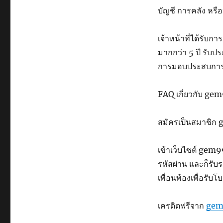
บัญชี การคลัง หรื
เจ้าหน้าที่ได้รับ
มากกว่า 5 ปี รับปร
การมอบประสบการณ์ที
FAQ เกี่ยวกับ ge
สมัครเป็นสมาชิก 
เข้าเว็บไซต์ gem9
รหัสผ่าน และก็รับร
เพื่อนพ้องเพื่อรับโบ
เครดิตฟรีจาก
gem