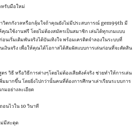
หรับมือใหม่
งมาวิตกกังวลหรือกลุ้มใจถ้าคุณยังไม่มีประสบการณ์ gem99th มี
คุณใช้งานฟรี โดยไม่ต้องสมัครเป็นสมาชิก เล่นได้ทุกเกมแบบ
ก่อนเริ่มเดิมพันจริงได้บันเทิงใจ พร้อมเครดิตจำลองในระบบที่
เงินจริง เพื่อให้คุณได้โอกาสได้สัมผัสแบบการเล่นก่อนที่จะตัดสิน
 วิธี หรือวิธีการต่างๆโดยไม่ต้องเสียตังค์จริง ช่วยทำให้การเล่น
ิ่มมากขึ้น โดยยิ่งไปกว่านั้นคนที่ต้องการศึกษาเล่าเรียนระบบการ
เกมอย่างละเอียด
ถอนไวใน 10 วินาที
ม่มีสะดุด