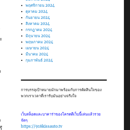
พฤศจิกายน 2024
ตุลาคม 2024
กันยายน 2024
สิงหาคม 2024
กรกฎาคม 2024
้
มิถุนายน 2024
จะ
พฤษภาคม 2024
เมษายน 2024
มีนาคม 2024
กุมภาพันธ์ 2024
ง
การบรรลุเป้าหมายมักมาพร้อมกับการตัดสินใจของ
พวกเราเวลาที่เรารับมันอย่างจริงใจ
เว็บสล็อตและบาคาร่าของโครตดีเว็บนี้เล่นแล้วรวย
อ
จัดๆ
https://918kissauto.tv
รี