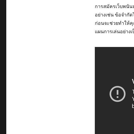
การสมัครเว็บพนัน
อย่างเช่น ข้อจำกัด
ก่อนจะช่วยทำให้ค
แผนการเล่นอย่างเป