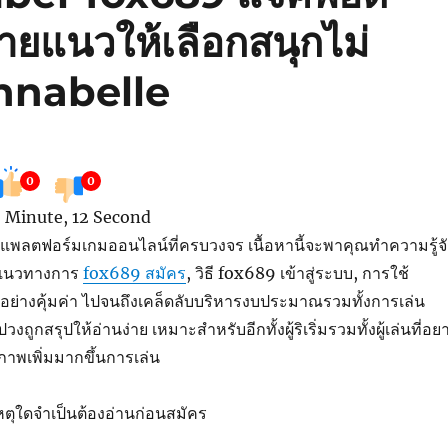
ยแนวให้เลือกสนุกไม่
nnabelle
0
0
 Minute, 12 Second
แพลตฟอร์มเกมออนไลน์ที่ครบวงจร เนื้อหานี้จะพาคุณทำความรู้จ
ต่แนวทางการ
fox689 สมัคร
, วิธี fox689 เข้าสู่ระบบ, การใช้
อย่างคุ้มค่า ไปจนถึงเคล็ดลับบริหารงบประมาณรวมทั้งการเล่น
ปวงถูกสรุปให้อ่านง่าย เหมาะสำหรับอีกทั้งผู้ริเริ่มรวมทั้งผู้เล่นที่อย
ภาพเพิ่มมากขึ้นการเล่น
ตุใดจำเป็นต้องอ่านก่อนสมัคร