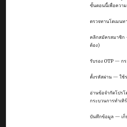
ขั้นตอนนี้เพื่อความ
ตรวจทานโดเมนทางก
คลิกสมัครสมาชิก 
ต้อง)
รับรอง OTP — กรอ
ตั้งรหัสผ่าน — ใช้ร
อ่านข้อจำกัดโปรโม
กระบวนการทำเทิร
บันทึกข้อมูล — เก็