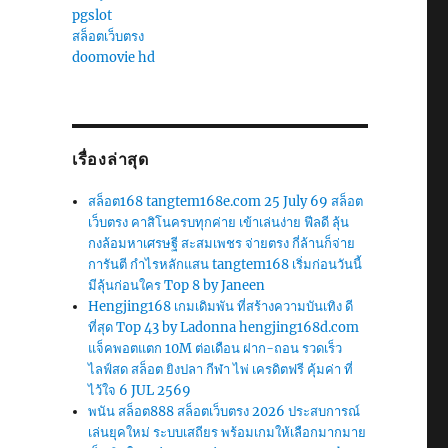
pgslot
สล็อตเว็บตรง
doomovie hd
เรื่องล่าสุด
สล็อต168 tangtem168e.com 25 July 69 สล็อต
เว็บตรง คาสิโนครบทุกค่าย เข้าเล่นง่าย ฟีลดี ลุ้น
กงล้อมหาเศรษฐี สะสมเพชร จ่ายตรง กี่ล้านก็จ่าย
การันตี กำไรหลักแสน tangtem168 เริ่มก่อนวันนี้
มีลุ้นก่อนใคร Top 8 by Janeen
Hengjing168 เกมเดิมพัน ที่สร้างความบันเทิง ดี
ที่สุด Top 43 by Ladonna hengjing168d.com
แจ็คพอตแตก 10M ต่อเดือน ฝาก-ถอน รวดเร็ว
ไลฟ์สด สล็อต ยิงปลา กีฬา ไพ่ เครดิตฟรี คุ้มค่า ที่
ไว้ใจ 6 JUL 2569
พนัน สล็อต888 สล็อตเว็บตรง 2026 ประสบการณ์
เล่นยุคใหม่ ระบบเสถียร พร้อมเกมให้เลือกมากมาย