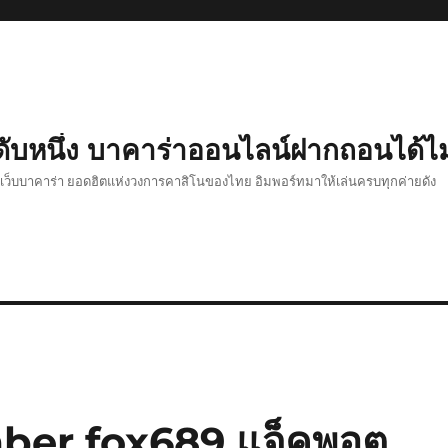
บหนึ่ง บาคาร่าออนไลน์ฝากถอนได้ไม่ม
ด เว็บบาคาร่า ยอดฮิตแห่งวงการคาสิโนของไทย อิมพอร์ทมาให้เล่นครบทุกค่ายดัง
ber fox689 แจ็คพอต