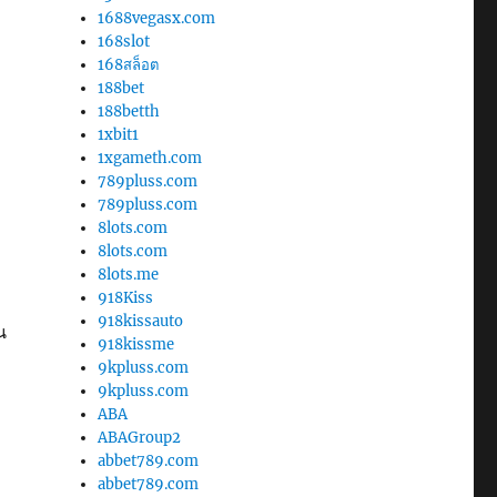
1688vegasx.com
168slot
168สล็อต
188bet
188betth
1xbit1
1xgameth.com
789pluss.com
789pluss.com
8lots.com
8lots.com
8lots.me
918Kiss
918kissauto
น
918kissme
9kpluss.com
9kpluss.com
ABA
ABAGroup2
abbet789.com
abbet789.com