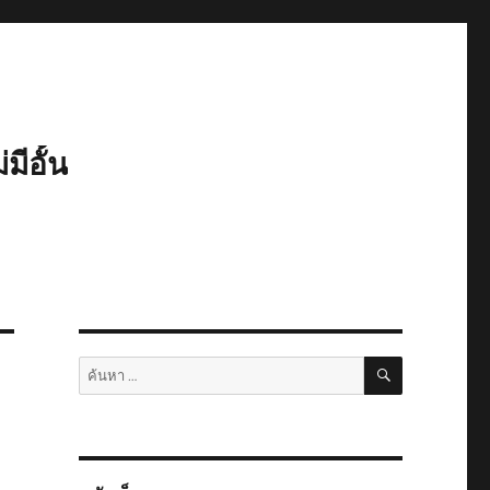
ีอั้น
ค้นหา
ค้นหา: