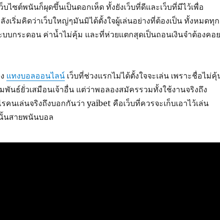
ไซต์พนันก็ผุดขึ้นเป็นดอกเห็ด ทั้งยังเว็บที่ดีและเว็บที่มีไว้เพื่อ
เริ่มคิดว่าเว็บใหญ่ๆมันมิได้ตั้งใจผู้เล่นอย่างที่ต้องเป็น ทั้งหมดทุก
 ระบบกระดอน ค่าน้ำไม่คุ้ม และที่ห่วยแตกสุดเป็นถอนเงินจำต้องคอ
อง
แทงบอลออนไลน์
เว็บที่ช่วงแรกไม่ได้ตั้งใจจะเล่น เพราะชื่อไม่คุ้
มพันธ์ยั่วเสมือนเจ้าอื่น แต่ว่าพอลองสมัครรวมทั้งใช้งานจริงถึง
รคนเล่นจริงถึงบอกกันว่า yaibet คือเว็บที่ควรจะเก็บเอาไว้เล่น
านั้นสายพนันบอล