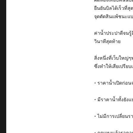
ยืนยันบิลได้เร็วที
จุดตัดสินแพ้ชนะแบ
ค่าน้ำประปาดีจนรู้ส
วินาทีสุดท้าย
สิ่งหนึ่งที่เว็บให
ซึ่งทำให้เสียเปรีย
• ราคาน้ำเปิดก่อน
• มีราคาน้ำทั้งยัง
• ไม่มีการเปลี่ยนร
• กดแทงแล้วราคาต