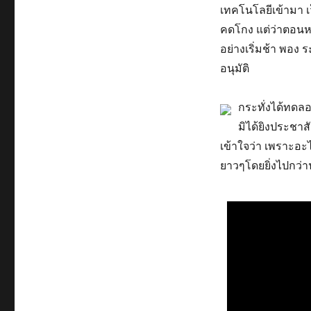
เทคโนโลยีเข้ามา เว็บ
คดโกง แต่ว่าตอนหลัง
อย่างเริ่มช้า พอง
อนุมัติ
กระทั่งได้ทดล
มิได้ยิงประชาสั
เข้าใจว่า เพราะอะไ
ยาวๆโดยยิ่งไปกว่