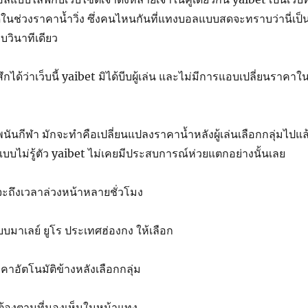
่สุดในช่วงราคาน้ำวิ่ง ซึ่งคนไหนกันที่แทงบอลแบบสดจะทราบว่านี่เป็
บวินาทีเดียว
ึกได้ว่าเว็บนี้ yaibet มิได้บีบผู้เล่น และไม่มีการแอบเปลี่ยนราคาใ
ญ่ๆพนันกีฬา มักจะทำคือเปลี่ยนแปลงราคาน้ำหลังผู้เล่นเลือกกลุ่มไปแล
บแบบไม่รู้ตัว yaibet ไม่เคยมีประสบการณ์ห่วยแตกอย่างนั้นเลย
จะถึงเวลาล่วงหน้าหลายชั่วโมง
แบบมาเลย์ ยูโร ประเทศฮ่องกง ให้เลือก
าคาอัตโนมัติข้างหลังเลือกกลุ่ม
้องตามที่มองเห็นในหน้าแทง