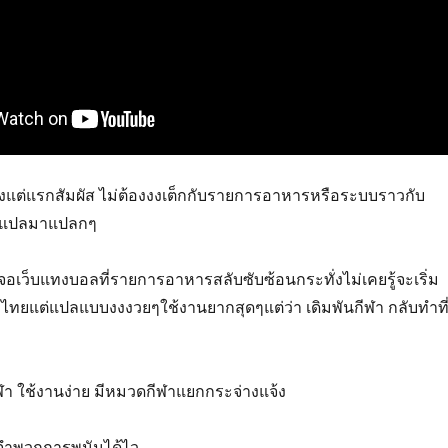
้งแต่แรกสัมผัส ไม่ต้องงงเต็กกับรายการอาหารหรือระบบราวกับ
ที่แปลมาแปลกๆ
ว็บแทงบอลที่รายการอาหารสลับซับซ้อนกระทั่งไม่เคยรู้จะเริ่ม
ไทยแต่แปลแบบงงงวยๆใช้งานยากสุดๆแต่ว่า เดิมพันกีฬา กลับทำที
กีฬา ใช้งานง่าย มีหมวดกีฬาแยกกระจ่างแจ้ง
ือจำพวกการพนันได้ไว