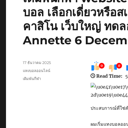
บอล เลือกเดี่ยวหรือ
คาสิโน เว็บใหญ่ ทด
Annette 6 Decem
เขียน
17 ธันวาคม 2025
0
0
เมื่อ
หมวด
แทงบอลออนไลน์
Read Time:
5
หมู่
ป้าย
เดิมพันกีฬา
กำกับ
ประสบการณ์ที่ใช่ส
ผมเริ่มแทงบอลออนไ