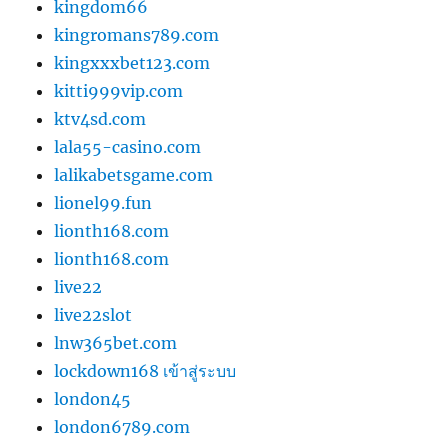
kingdom66
kingromans789.com
kingxxxbet123.com
kitti999vip.com
ktv4sd.com
lala55-casino.com
lalikabetsgame.com
lionel99.fun
lionth168.com
lionth168.com
live22
live22slot
lnw365bet.com
lockdown168 เข้าสู่ระบบ
london45
london6789.com