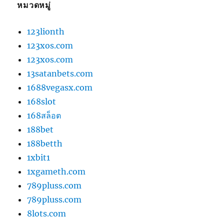
หมวดหมู่
123lionth
123xos.com
123xos.com
13satanbets.com
1688vegasx.com
168slot
168สล็อต
188bet
188betth
1xbit1
1xgameth.com
789pluss.com
789pluss.com
8lots.com