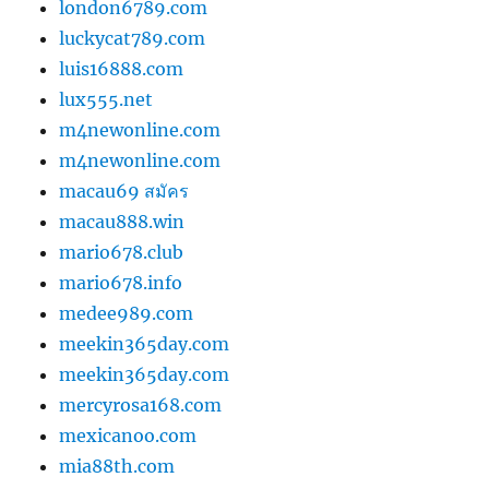
london6789.com
luckycat789.com
luis16888.com
lux555.net
m4newonline.com
m4newonline.com
macau69 สมัคร
macau888.win
mario678.club
mario678.info
medee989.com
meekin365day.com
meekin365day.com
mercyrosa168.com
mexicanoo.com
mia88th.com