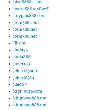
hiso8888s.com
hydra888 เครดิตฟรี
infyplus888.com
item388.com
item388.net
item388.net
Jilislot
jinda55
jinda888
Joker123
joker123auto
joker123th
juad69
k1gt-auto.com
khumsup888.me
khumsup888.me