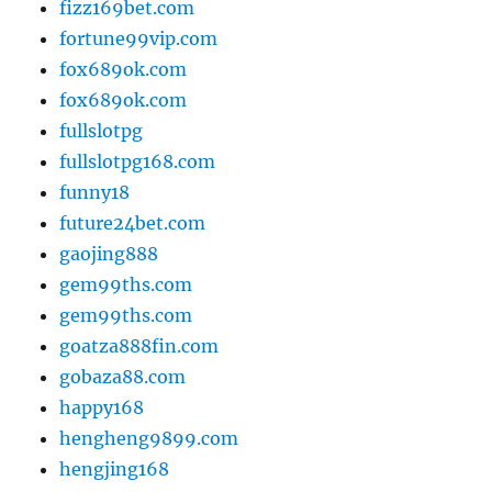
fizz169bet.com
fortune99vip.com
fox689ok.com
fox689ok.com
fullslotpg
fullslotpg168.com
funny18
future24bet.com
gaojing888
gem99ths.com
gem99ths.com
goatza888fin.com
gobaza88.com
happy168
hengheng9899.com
hengjing168