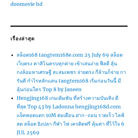
doomovie hd
เรื่องล่าสุด
สล็อต168 tangtem168e.com 25 July 69 สล็อต
เว็บตรง คาสิโนครบทุกค่าย เข้าเล่นง่าย ฟีลดี ลุ้น
กงล้อมหาเศรษฐี สะสมเพชร จ่ายตรง กี่ล้านก็จ่าย กา
รันตี กำไรหลักแสน tangtem168 เริ่มก่อนวันนี้ มี
ลุ้นก่อนใคร Top 8 by Janeen
Hengjing168 เกมเดิมพัน ที่สร้างความบันเทิง ดี
ที่สุด Top 43 by Ladonna hengjing168d.com
แจ็คพอตแตก 10M ต่อเดือน ฝาก-ถอน รวดเร็ว ไลฟ์
สด สล็อต ยิงปลา กีฬา ไพ่ เครดิตฟรี คุ้มค่า ที่ไว้ใจ 6
JUL 2569