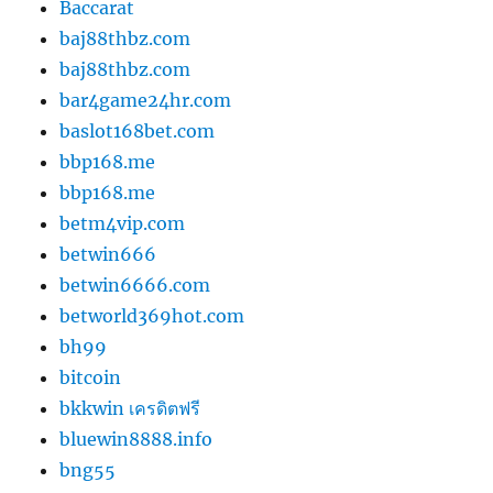
Baccarat
baj88thbz.com
baj88thbz.com
bar4game24hr.com
baslot168bet.com
bbp168.me
bbp168.me
betm4vip.com
betwin666
betwin6666.com
betworld369hot.com
bh99
bitcoin
bkkwin เครดิตฟรี
bluewin8888.info
bng55