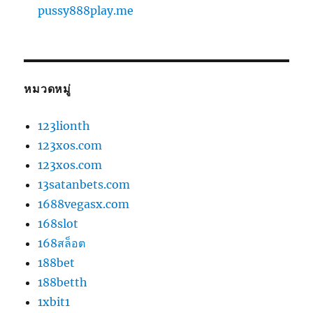
pussy888play.me
หมวดหมู่
123lionth
123xos.com
123xos.com
13satanbets.com
1688vegasx.com
168slot
168สล็อต
188bet
188betth
1xbit1