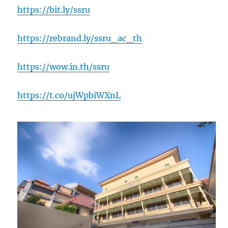
https://bit.ly/ssru
https://rebrand.ly/ssru_ac_th
https://wow.in.th/ssru
https://t.co/ujWpbiWXnL