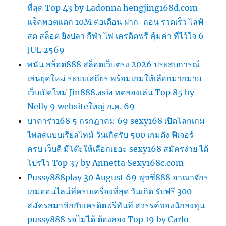
ที่สุด Top 43 by Ladonna hengjing168d.com
แจ็คพอตแตก 10M ต่อเดือน ฝาก-ถอน รวดเร็ว ไลฟ์
สด สล็อต ยิงปลา กีฬา ไพ่ เครดิตฟรี คุ้มค่า ที่ไว้ใจ 6
JUL 2569
พนัน สล็อต888 สล็อตเว็บตรง 2026 ประสบการณ์
เล่นยุคใหม่ ระบบเสถียร พร้อมเกมให้เลือกมากมาย
เว็บเปิดใหม่ Jin888.asia ทดลองเล่น Top 85 by
Nelly 9 websiteใหญ่ ก.ค. 69
บาคาร่า168 5 กรกฎาคม 69 sexy168 เปิดโลกเกม
ไพ่สดแบบเรียลไทม์ วันเกิดรับ 500 เกมดัง ฟีเจอร์
ครบ เว็บดี มีโต๊ะให้เลือกเยอะ sexy168 สมัครง่าย ได้
โปรไว Top 37 by Annetta Sexy168c.com
Pussy888play 30 August 69 พุซซี่888 อาณาจักร
เกมออนไลน์ที่ครบเครื่องที่สุด วันเกิด รับฟรี 300
สมัครสมาชิกกับเครดิตฟรีทันที สวรรค์ของนักลงทุน
pussy888 รอไม่ได้ ต้องลอง Top 19 by Carlo