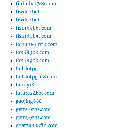
finfinbet789.com
fiwdee.bet
fiwdee.bet
fizz169bet.com
fizz169bet.com
fortune99vip.com
fox689ok.com
fox689ok.com
fullslotpg
fullslotpg168.com
funny18
future24bet.com
gaojing888
gem99ths.com
gem99ths.com
goatza888fin.com