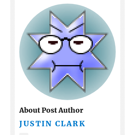
About Post Author
JUSTIN CLARK