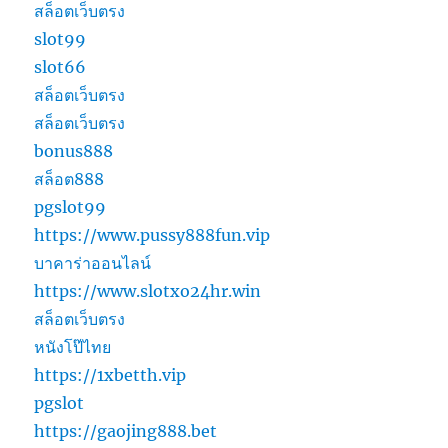
สล็อตเว็บตรง
slot99
slot66
สล็อตเว็บตรง
สล็อตเว็บตรง
bonus888
สล็อต888
pgslot99
https://www.pussy888fun.vip
บาคาร่าออนไลน์
https://www.slotxo24hr.win
สล็อตเว็บตรง
หนังโป๊ไทย
https://1xbetth.vip
pgslot
https://gaojing888.bet