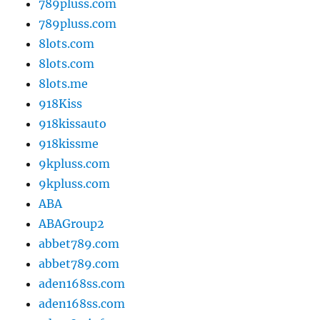
789pluss.com
789pluss.com
8lots.com
8lots.com
8lots.me
918Kiss
918kissauto
918kissme
9kpluss.com
9kpluss.com
ABA
ABAGroup2
abbet789.com
abbet789.com
aden168ss.com
aden168ss.com