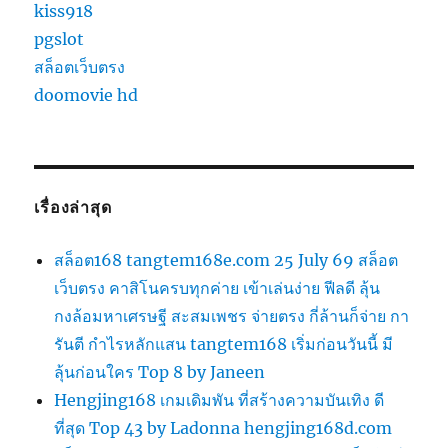
kiss918
pgslot
สล็อตเว็บตรง
doomovie hd
เรื่องล่าสุด
สล็อต168 tangtem168e.com 25 July 69 สล็อต
เว็บตรง คาสิโนครบทุกค่าย เข้าเล่นง่าย ฟีลดี ลุ้น
กงล้อมหาเศรษฐี สะสมเพชร จ่ายตรง กี่ล้านก็จ่าย กา
รันตี กำไรหลักแสน tangtem168 เริ่มก่อนวันนี้ มี
ลุ้นก่อนใคร Top 8 by Janeen
Hengjing168 เกมเดิมพัน ที่สร้างความบันเทิง ดี
ที่สุด Top 43 by Ladonna hengjing168d.com