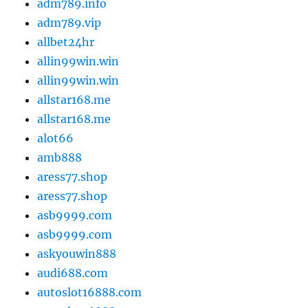
adm789.info
adm789.vip
allbet24hr
allin99win.win
allin99win.win
allstar168.me
allstar168.me
alot66
amb888
aress77.shop
aress77.shop
asb9999.com
asb9999.com
askyouwin888
audi688.com
autoslot16888.com