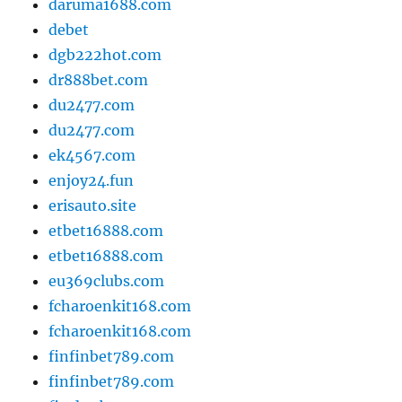
daruma1688.com
debet
dgb222hot.com
dr888bet.com
du2477.com
du2477.com
ek4567.com
enjoy24.fun
erisauto.site
etbet16888.com
etbet16888.com
eu369clubs.com
fcharoenkit168.com
fcharoenkit168.com
finfinbet789.com
finfinbet789.com