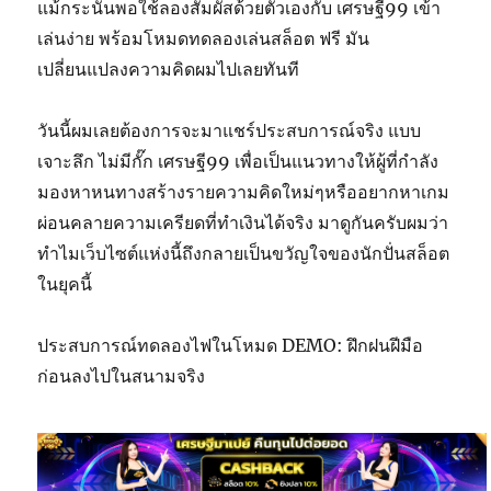
แม้กระนั้นพอใช้ลองสัมผัสด้วยตัวเองกับ เศรษฐี99 เข้า
เล่นง่าย พร้อมโหมดทดลองเล่นสล็อต ฟรี มัน
เปลี่ยนแปลงความคิดผมไปเลยทันที
วันนี้ผมเลยต้องการจะมาแชร์ประสบการณ์จริง แบบ
เจาะลึก ไม่มีกั๊ก เศรษฐี99 เพื่อเป็นแนวทางให้ผู้ที่กำลัง
มองหาหนทางสร้างรายความคิดใหม่ๆหรืออยากหาเกม
ผ่อนคลายความเครียดที่ทำเงินได้จริง มาดูกันครับผมว่า
ทำไมเว็บไซต์แห่งนี้ถึงกลายเป็นขวัญใจของนักปั่นสล็อต
ในยุคนี้
ประสบการณ์ทดลองไฟในโหมด DEMO: ฝึกฝนฝีมือ
ก่อนลงไปในสนามจริง