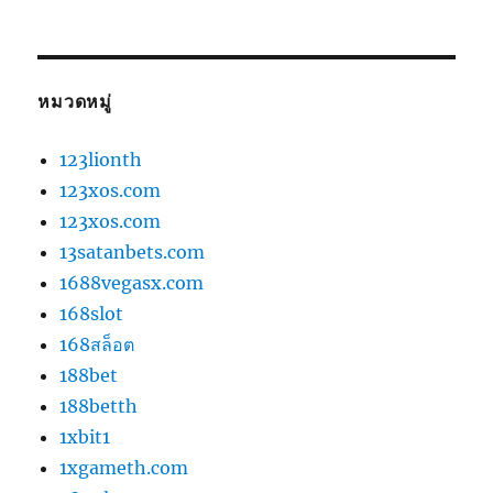
หมวดหมู่
123lionth
123xos.com
123xos.com
13satanbets.com
1688vegasx.com
168slot
168สล็อต
188bet
188betth
1xbit1
1xgameth.com