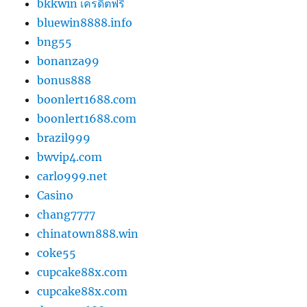
bkkwin เครดิตฟรี
bluewin8888.info
bng55
bonanza99
bonus888
boonlert1688.com
boonlert1688.com
brazil999
bwvip4.com
carlo999.net
Casino
chang7777
chinatown888.win
coke55
cupcake88x.com
cupcake88x.com