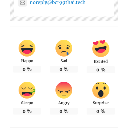
noreply@bcr99thai.tech
Happy
Sad
Excited
0
%
0
%
0
%
Sleepy
Angry
Surprise
0
%
0
%
0
%