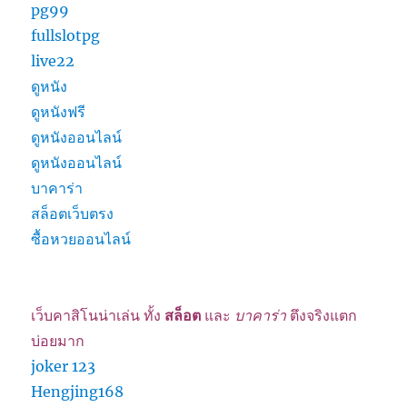
pg99
fullslotpg
live22
ดูหนัง
ดูหนังฟรี
ดูหนังออนไลน์
ดูหนังออนไลน์
บาคาร่า
สล็อตเว็บตรง
ซื้อหวยออนไลน์
เว็บคาสิโนน่าเล่น ทั้ง
สล็อต
และ
บาคาร่า
ตึงจริงแตก
บ่อยมาก
joker 123
Hengjing168