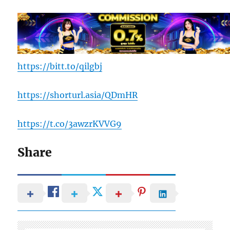
https://bitt.to/qilgbj
https://shorturl.asia/QDmHR
https://t.co/3awzrKVVG9
Share