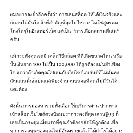
ผมอยากจะย้ำอีกครั้งว่า การเล่นสล็อต ให้ได้เงินจริงและ
ก็ถอนได้มั่นใจ สิ่งที่สำคัญที่สุดไม่ใช่ดวง ไม่ใช่สูตรคด
โกงใดๆในอินเทอร์เน็ต แต่เป็น “การเลือกสถานที่เล่น”
ครับ
แม้กระทั่งคุณจะมี เคล็ดวิธีสล็อต ที่ดีเลิศขนาดไหน หรือ
ปั้นเงินจาก 100 ไปเป็น 100,000 ได้ถูกต้องแม่นยำเพียง
ใด แต่ว่าถ้าเกิดคุณไปเล่นกับเว็บไซต์เอเย่นต์ที่ไม่มั่นคง
เงินแสนนั้นก็เป็นแค่เพียงจำนวนบนจอที่คุณไม่มีวันได้
แตะต้อง
ดังนั้น การมองหารวมทั้งเลือกใช้บริการผ่าน ปากทาง
เข้าสล็อตเว็บไซต์ตรงป้อมปราการคงที่สุด เศรษฐี99 ก็
เลยเป็นกระดุมเม็ดแรกที่คุณจำต้องกลัดให้ถูกต้อง เพื่อ
ทุกการลงทุนของคุณไม่มีอันตรายแล้วก็ได้กำไรได้อย่าง