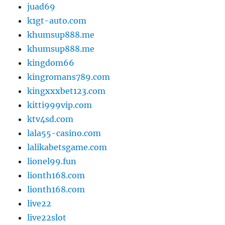
juad69
k1gt-auto.com
khumsup888.me
khumsup888.me
kingdom66
kingromans789.com
kingxxxbet123.com
kitti999vip.com
ktv4sd.com
lala55-casino.com
lalikabetsgame.com
lionel99.fun
lionth168.com
lionth168.com
live22
live22slot