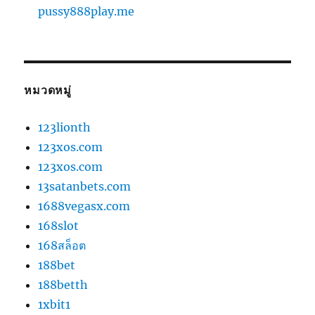
pussy888play.me
หมวดหมู่
123lionth
123xos.com
123xos.com
13satanbets.com
1688vegasx.com
168slot
168สล็อต
188bet
188betth
1xbit1