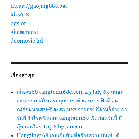
https://gaojing888.bet
kiss918
pgslot
สล็อตเว็บตรง
doomovie hd
เรื่องล่าสุด
สล็อต168 tangtem168e.com 25 July 69 สล็อต
เว็บตรง คาสิโนครบทุกค่าย เข้าเล่นง่าย ฟีลดี ลุ้น
กงล้อมหาเศรษฐี สะสมเพชร จ่ายตรง กี่ล้านก็จ่าย กา
รันตี กำไรหลักแสน tangtem168 เริ่มก่อนวันนี้ มี
ลุ้นก่อนใคร Top 8 by Janeen
Hengjing168 เกมเดิมพัน ที่สร้างความบันเทิง ดี