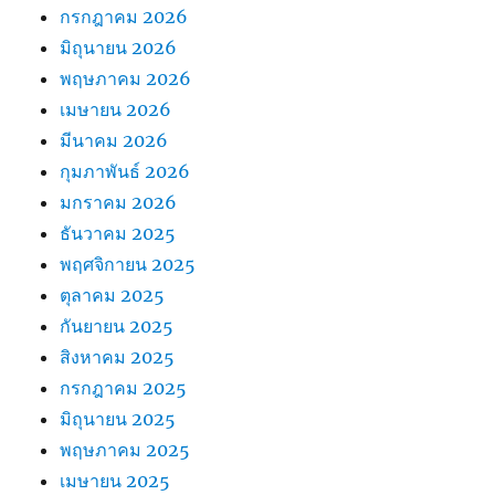
กรกฎาคม 2026
มิถุนายน 2026
พฤษภาคม 2026
เมษายน 2026
มีนาคม 2026
กุมภาพันธ์ 2026
มกราคม 2026
ธันวาคม 2025
พฤศจิกายน 2025
ตุลาคม 2025
กันยายน 2025
สิงหาคม 2025
กรกฎาคม 2025
มิถุนายน 2025
พฤษภาคม 2025
เมษายน 2025