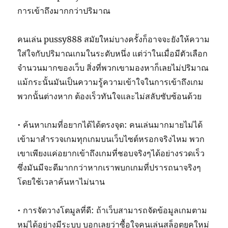
การเข้าถึงมากกว่าปริมาณ
คนเล่น pussy888 สมัยใหม่บางครั้งก็อาจจะยังให้ความ
ใส่ใจกับปริมาณเกมในระดับหนึ่ง แต่ว่าในเมื่อมีตัวเลือก
จำนวนมากของเว็บ สิ่งที่พวกเขามองหาก็เลยไม่ปริมาณ
แม้กระนั้นมันเป็นความรู้ความเข้าใจในการเข้าถึงเกม
พวกนั้นต่างหาก ต้องเร็วทันใจและไม่สลับซับซ้อนด้วย
• ค้นหาเกมที่อยากได้ได้ตรงจุด: คนเล่นมากมายไม่ได้
เข้ามาสำรวจเกมทุกเกมบนเว็บไซต์หรอกจริงไหม พวก
เขาเพียงแค่อยากเข้าถึงเกมที่ชอบจริงๆได้อย่างรวดเร็ว
ซึ่งมันมีจะดีมากกว่าหากเราพบกเกมที่ปรารถนาจริงๆ
โดยใช้เวลาค้นหาไม่นาน
• การจัดวางโตมูลที่ดี: ถ้าเว็บสามารถจัดข้อมูลเกมตาม
หมู่ได้อย่างมีระบบ บอกเลยว่าซื้อใจคนเล่นสล็อตยุคใหม่