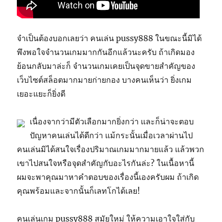
จำเป็นต้องบอกเลยว่า คนเล่น pussy888 ในขณะนี้มิได้
พึงพอใจจำนวนเกมมากกันอีกแล้วนะครับ ถ้าเกิดมอง
ย้อนกลับมาล่ะก็ จำนวนเกมเคยเป็นจุดขายสำคัญของ
เว็บไซต์สล็อตมากมายก่ายกอง บางคนเห็นว่า ยิ่งเกม
เยอะแยะก็ยิ่งดี
เนื่องจากว่ามีตัวเลือกมากยิ่งกว่า และก็น่าจะตอบ
ปัญหาคนเล่นได้ดีกว่า แม้กระนั้นเมื่อเวลาผ่านไป
คนเล่นมิได้สนใจเรื่องปริมาณเกมมากมายแล้ว แล้วพวก
เขาไปสนใจหรือจุดสำคัญกับอะไรกันล่ะ? ในเนื้อหานี้
ผมจะพาคุณมาหาคำตอบของเรื่องนี้เองครับผม ถ้าเกิด
คุณพร้อมและจากนั้นก็เลทโกได้เลย!
คนเล่นเกม pussy888 สมัยใหม่ ให้ความเอาใจใส่กับ