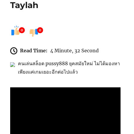
Taylah
0
0
Read Time:
4 Minute, 32 Second
คนเล่นสล็อต pussy888 ยุคสมัยใหม่ ไม่ได้มองหา
เพียงแค่เกมเยอะอีกต่อไปแล้ว