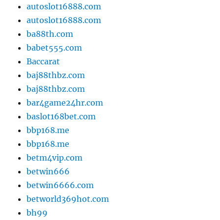
autoslot16888.com
autoslot16888.com
ba88th.com
babet555.com
Baccarat
baj88thbz.com
baj88thbz.com
bar4game24hr.com
baslot168bet.com
bbp168.me
bbp168.me
betm4vip.com
betwin666
betwin6666.com
betworld369hot.com
bh99