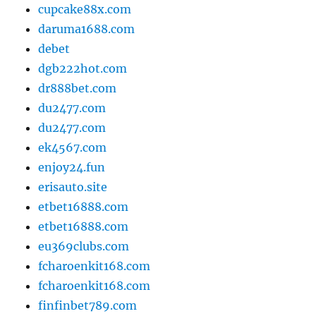
cupcake88x.com
daruma1688.com
debet
dgb222hot.com
dr888bet.com
du2477.com
du2477.com
ek4567.com
enjoy24.fun
erisauto.site
etbet16888.com
etbet16888.com
eu369clubs.com
fcharoenkit168.com
fcharoenkit168.com
finfinbet789.com