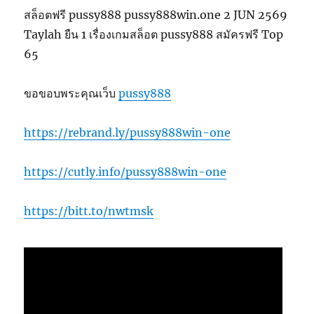
สล็อตฟรี pussy888 pussy888win.one 2 JUN 2569
Taylah ยืน 1 เรื่องเกมสล็อต pussy888 สมัครฟรี Top
65
ขอขอบพระคุณเว็บ
pussy888
https://rebrand.ly/pussy888win-one
https://cutly.info/pussy888win-one
https://bitt.to/nwtmsk