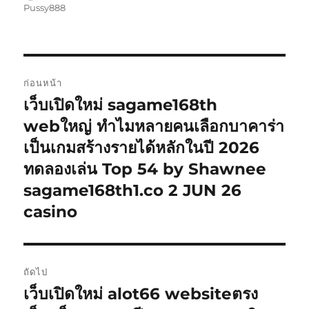
เขียน
เมื่อ
หมู่
กำกับ
Pussy888
แนะแนว
ก่อนหน้า
เรื่อง
เว็บเปิดใหม่ sagame168th
เรื่อง
ก่อน
webใหญ่ ทำไมหลายคนเลือกบาคาร่า
หน้า:
เป็นเกมสร้างรายได้หลักในปี 2026
ทดลองเล่น Top 54 by Shawnee
sagame168th1.co 2 JUN 26
casino
ถัดไป
เว็บเปิดใหม่ alot66 websiteตรง
เรื่อง