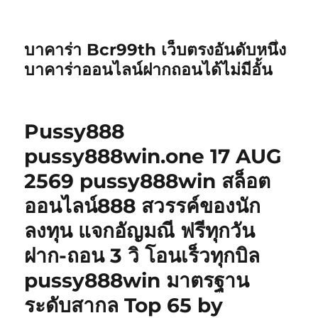
บาคาร่า Bcr99th เว็บตรงอันดับหนึ่ง
บาคาร่าออนไลน์ฝากถอนได้ไม่มีอั้น
Pussy888
pussy888win.one 17 AUG
2569 pussy888win สล็อต
ออนไลน์888 สวรรค์ของนัก
ลงทุน แจกอัญมณี ฟรีทุกวัน
ฝาก-ถอน 3 วิ โอนเร็วทุกบิล
pussy888win มาตรฐาน
ระดับสากล Top 65 by