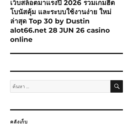
ต่อ
เว็บสล็อตมาแรงปี 2026 รวมเกมฮิต
ไป:
โบนัสคุ้ม และระบบใช้งานง่าย ใหม่
ล่าสุด Top 30 by Dustin
alot66.net 28 JUN 26 casino
online
ค้นห
ค้นหา:
คลังเก็บ