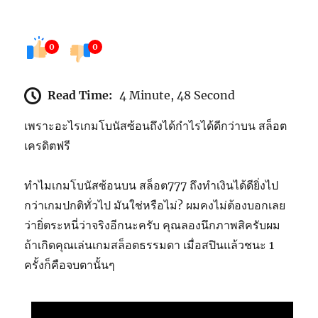
0
0
Read Time:
4 Minute, 48 Second
เพราะอะไรเกมโบนัสซ้อนถึงได้กำไรได้ดีกว่าบน สล็อต
เครดิตฟรี
ทำไมเกมโบนัสซ้อนบน สล็อต777 ถึงทำเงินได้ดียิ่งไป
กว่าเกมปกติทั่วไป มันใช่หรือไม่? ผมคงไม่ต้องบอกเลย
ว่ายิ่ตระหนี่ว่าจริงอีกนะครับ คุณลองนึกภาพสิครับผม
ถ้าเกิดคุณเล่นเกมสล็อตธรรมดา เมื่อสปินแล้วชนะ 1
ครั้งก็คือจบตานั้นๆ