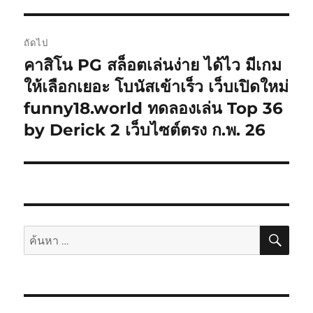
ถัดไป
คาสิโน PG สล็อตเล่นง่าย ได้ไว มีเกม
เรื่อง
ต่อ
ให้เลือกเยอะ โบนัสเข้าเร็ว เว็บเปิดใหม่
ไป:
funny18.world ทดลองเล่น Top 36
by Derick 2 เว็บไซต์ตรง ก.พ. 26
ค้นห
ค้นหา: