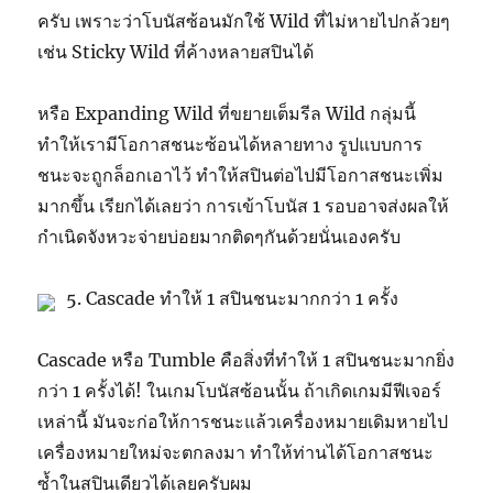
ครับ เพราะว่าโบนัสซ้อนมักใช้ Wild ที่ไม่หายไปกล้วยๆ
เช่น Sticky Wild ที่ค้างหลายสปินได้
หรือ Expanding Wild ที่ขยายเต็มรีล Wild กลุ่มนี้
ทำให้เรามีโอกาสชนะซ้อนได้หลายทาง รูปแบบการ
ชนะจะถูกล็อกเอาไว้ ทำให้สปินต่อไปมีโอกาสชนะเพิ่ม
มากขึ้น เรียกได้เลยว่า การเข้าโบนัส 1 รอบอาจส่งผลให้
กำเนิดจังหวะจ่ายบ่อยมากติดๆกันด้วยนั่นเองครับ
5. Cascade ทำให้ 1 สปินชนะมากกว่า 1 ครั้ง
Cascade หรือ Tumble คือสิ่งที่ทำให้ 1 สปินชนะมากยิ่ง
กว่า 1 ครั้งได้! ในเกมโบนัสซ้อนนั้น ถ้าเกิดเกมมีฟีเจอร์
เหล่านี้ มันจะก่อให้การชนะแล้วเครื่องหมายเดิมหายไป
เครื่องหมายใหม่จะตกลงมา ทำให้ท่านได้โอกาสชนะ
ซ้ำในสปินเดียวได้เลยครับผม