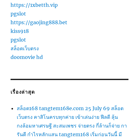
https://1xbetth.vip
pgslot
https://gaojing888.bet
kiss918
pgslot
สล็อตเว็บตรง
doomovie hd
เรื่องล่าสุด
สล็อต168 tangtem168e.com 25 July 69 สล็อต
เว็บตรง คาสิโนครบทุกค่าย เข้าเล่นง่าย ฟีลดี ลุ้น
กงล้อมหาเศรษฐี สะสมเพชร จ่ายตรง กี่ล้านก็จ่าย กา
รันตี กำไรหลักแสน tangtem168 เริ่มก่อนวันนี้ มี