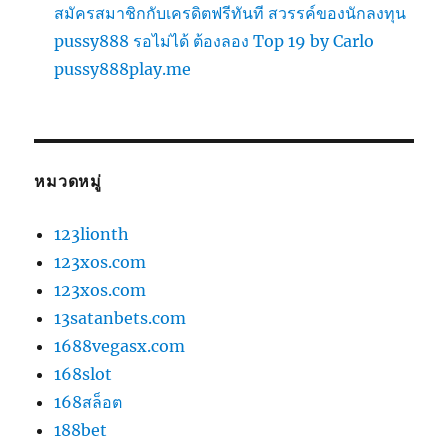
สมัครสมาชิกกับเครดิตฟรีทันที สวรรค์ของนักลงทุน
pussy888 รอไม่ได้ ต้องลอง Top 19 by Carlo
pussy888play.me
หมวดหมู่
123lionth
123xos.com
123xos.com
13satanbets.com
1688vegasx.com
168slot
168สล็อต
188bet