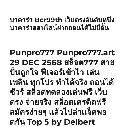
บาคาร่า Bcr99th เว็บตรงอันดับหนึ่ง
บาคาร่าออนไลน์ฝากถอนได้ไม่มีอั้น
Punpro777 Punpro777.art
29 DEC 2568 สล็อต777 สาย
ปั่นถูกใจ ฟีเจอร์เข้าไว เล่น
เพลิน ทุกโปร ทำได้จริง ถอนได้
ชัวร์ สล็อตทดลองเล่นฟรี เว็บ
ตรง จ่ายจริง สล็อตเครดิตฟรี
สมัครง่ายๆ แล้วไปล่าแจ็คพอ
ตกัน Top 5 by Delbert