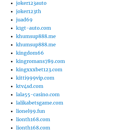
joker123auto
joker123th
juad69
k1gt-auto.com
khumsup888.me
khumsup888.me
kingdom66
kingromans789.com
kingxxxbet123.com
kitti999vip.com
ktv4sd.com
lala55-casino.com
lalikabetsgame.com
lionel99.fun
lionth168.com
lionth168.com