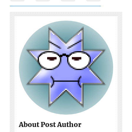
About Post Author