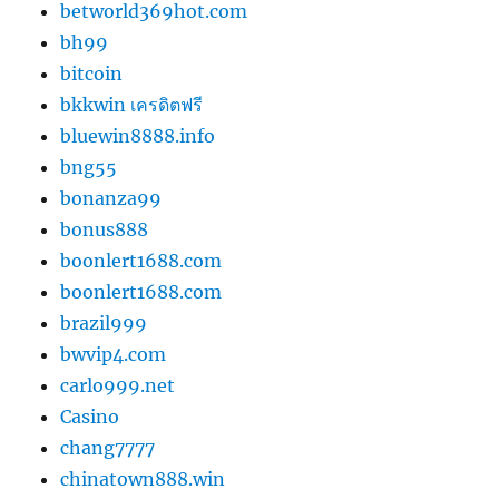
betworld369hot.com
bh99
bitcoin
bkkwin เครดิตฟรี
bluewin8888.info
bng55
bonanza99
bonus888
boonlert1688.com
boonlert1688.com
brazil999
bwvip4.com
carlo999.net
Casino
chang7777
chinatown888.win