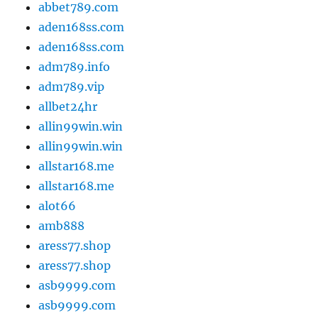
abbet789.com
aden168ss.com
aden168ss.com
adm789.info
adm789.vip
allbet24hr
allin99win.win
allin99win.win
allstar168.me
allstar168.me
alot66
amb888
aress77.shop
aress77.shop
asb9999.com
asb9999.com