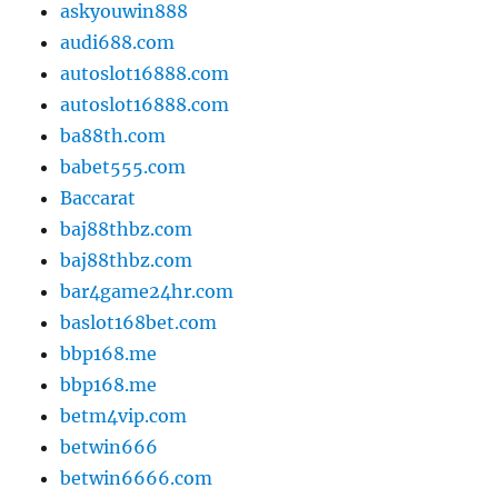
askyouwin888
audi688.com
autoslot16888.com
autoslot16888.com
ba88th.com
babet555.com
Baccarat
baj88thbz.com
baj88thbz.com
bar4game24hr.com
baslot168bet.com
bbp168.me
bbp168.me
betm4vip.com
betwin666
betwin6666.com