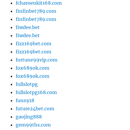
fcharoenkit168.com
finfinbet789.com
finfinbet789.com
fiwdee.bet
fiwdee.bet
fizz169bet.com
fizz169bet.com
fortune99vip.com
fox689ok.com
fox689ok.com
fullslotpg
fullslotpg168.com
funny18
future24bet.com
gaojing888
gem99ths.com