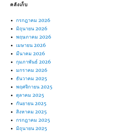
คลังเก็บ
กรกฎาคม 2026
มิถุนายน 2026
พฤษภาคม 2026
เมษายน 2026
มีนาคม 2026
กุมภาพันธ์ 2026
มกราคม 2026
ธันวาคม 2025
พฤศจิกายน 2025
ตุลาคม 2025
กันยายน 2025
สิงหาคม 2025
กรกฎาคม 2025
มิถุนายน 2025