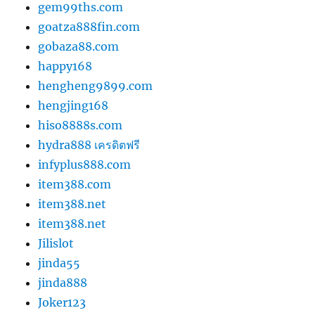
gem99ths.com
goatza888fin.com
gobaza88.com
happy168
hengheng9899.com
hengjing168
hiso8888s.com
hydra888 เครดิตฟรี
infyplus888.com
item388.com
item388.net
item388.net
Jilislot
jinda55
jinda888
Joker123