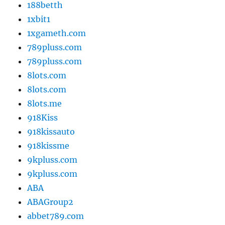
188betth
1xbit1
1xgameth.com
789pluss.com
789pluss.com
8lots.com
8lots.com
8lots.me
918Kiss
918kissauto
918kissme
9kpluss.com
9kpluss.com
ABA
ABAGroup2
abbet789.com