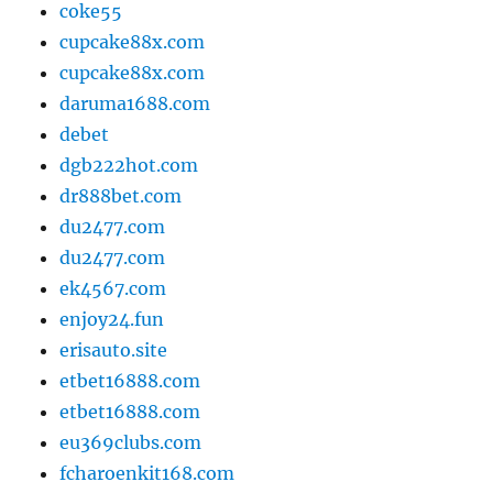
coke55
cupcake88x.com
cupcake88x.com
daruma1688.com
debet
dgb222hot.com
dr888bet.com
du2477.com
du2477.com
ek4567.com
enjoy24.fun
erisauto.site
etbet16888.com
etbet16888.com
eu369clubs.com
fcharoenkit168.com