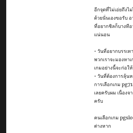
อีกจุดที่ไม่เอ่ยถึ
ด้วยนั่นเองขอรับ
ที่อยากชิลก็บางทีอ
แน่นอน
• วันที่อยากบรรเ
พวกเราจะมองหาเกมท
เกมอย่างนี้จะก่อ
• วันที่ต้องการลุ
การเลือกเกม pg718 ท
เลยครับผม เนื่องจา
ครับ
คนเลือกเกม pgslot
ต่างหาก