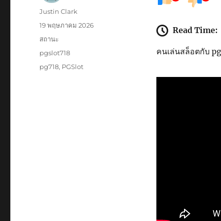
ผู้
Justin Clark
เขียน
เขียน
19 พฤษภาคม 2026
Read Time:
เมื่อ
รูป
สถานะ
แบบ
คนเล่นสล็อตกับ p
หมวด
pgslot718
เรื่อง
หมู่
ป้าย
pg718
,
PGSlot
กำกับ