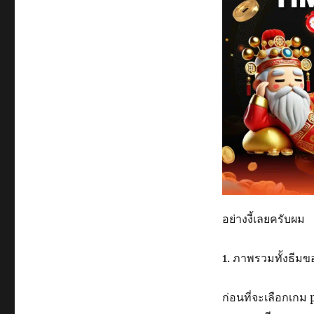
อย่างงี้เลยครับผม
1. ภาพรวมทั้งธีมขอ
ก่อนที่จะเลือกเกม