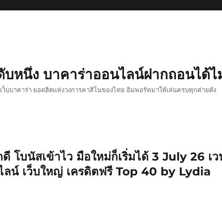
บหนึ่ง บาคาร่าออนไลน์ฝากถอนได้ไม่ม
ด เว็บบาคาร่า ยอดฮิตแห่งวงการคาสิโนของไทย อิมพอร์ทมาให้เล่นครบทุกค่ายดัง
 โบนัสเข้าไว มือใหม่ก็เริ่มได้ 3 July 26 เว
ลน์ เว็บใหญ่ เครดิตฟรี Top 40 by Lydia