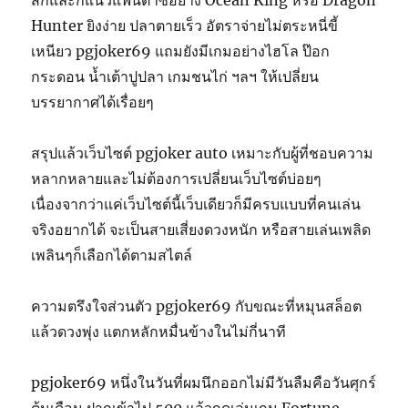
Hunter ยิงง่าย ปลาตายเร็ว อัตราจ่ายไม่ตระหนี่ขี้
เหนียว pgjoker69 แถมยังมีเกมอย่างไฮโล ป๊อก
กระดอน น้ำเต้าปูปลา เกมชนไก่ ฯลฯ ให้เปลี่ยน
บรรยากาศได้เรื่อยๆ
สรุปแล้วเว็บไซต์ pgjoker auto เหมาะกับผู้ที่ชอบความ
หลากหลายและไม่ต้องการเปลี่ยนเว็บไซต์บ่อยๆ
เนื่องจากว่าแค่เว็บไซต์นี้เว็บเดียวก็มีครบแบบที่คนเล่น
จริงอยากได้ จะเป็นสายเสี่ยงดวงหนัก หรือสายเล่นเพลิด
เพลินๆก็เลือกได้ตามสไตล์
ความตรึงใจส่วนตัว pgjoker69 กับขณะที่หมุนสล็อต
แล้วดวงพุ่ง แตกหลักหมื่นข้างในไม่กี่นาที
pgjoker69 หนึ่งในวันที่ผมนึกออกไม่มีวันลืมคือวันศุกร์
ต้นเดือน ฝากเข้าไป 500 แล้วกดเล่นเกม Fortune