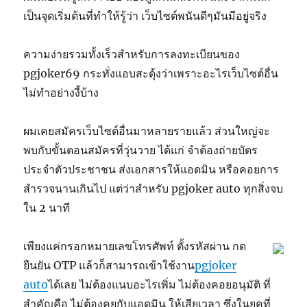
เป็นจุดเริ่มต้นที่ทำให้รู้ว่า เว็บไซต์พนันดีๆมันมีอยู่จริง
ความง่ายรวมทั้งเร็วสำหรับการลงทะเบียนของ
pgjoker69 กระทั่งแอบสะดุ้งว่าเพราะอะไรเว็บไซต์อื่น
ไม่ทำอย่างงี้บ้าง
ผมเคยสมัครเว็บไซต์อื่นมาหลายรายแล้ว ส่วนใหญ่จะ
พบกับขั้นตอนสมัครที่วุ่นวาย ได้แก่ จำต้องถ่ายบัตร
ประจำตัวประชาชน ส่งเอกสารให้แอดมิน หรือคอยการ
สำรวจนานเกินไป แต่ว่าสำหรับ pgjoker auto ทุกสิ่งจบ
ใน 2 นาที
เพียงแค่กรอกหมายเลขโทรศัพท์ ตั้งรหัสผ่าน กด
ยืนยัน OTP แล้วก็สามารถเข้าใช้งาน
pgjoker
auto
ได้เลย ไม่ต้องแนบอะไรเพิ่ม ไม่ต้องคอยอนุมัติ ที่
สำคัญคือ ไม่ต้องคุยกับแอดมิน ให้เสียเวลา ซึ่งในยุคที่