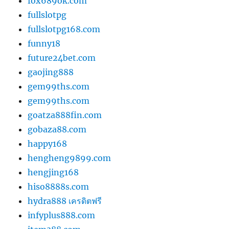
fox689ok.com
fullslotpg
fullslotpg168.com
funny18
future24bet.com
gaojing888
gem99ths.com
gem99ths.com
goatza888fin.com
gobaza88.com
happy168
hengheng9899.com
hengjing168
hiso8888s.com
hydra888 เครดิตฟรี
infyplus888.com