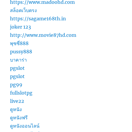
https://www.madoohd.com
สล็อตเว็บตรง
https://sagame168th.in
joker 123
http://www.movie87hd.com
พุซซี่888
pussy888
บาคาร่า
pgslot
pgslot
pg99
fullslotpg
live22
ดูหนัง
ดูหนังฟรี
ดูหนังออนไลน์