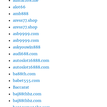
allstar168.me
alot66
amb888
aress77.shop
aress77.shop
asb9999.com
asb9999.com
askyouwin888
audi688.com
autoslot16888.com
autoslot16888.com
ba88th.com
babet555.com
Baccarat
baj88thbz.com
baj88thbz.com