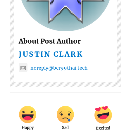
About Post Author
JUSTIN CLARK
noreply@bcr99thai.tech
Happy
Sad
Excited