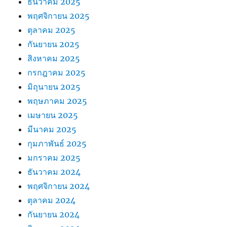
ธันวาคม 2025
พฤศจิกายน 2025
ตุลาคม 2025
กันยายน 2025
สิงหาคม 2025
กรกฎาคม 2025
มิถุนายน 2025
พฤษภาคม 2025
เมษายน 2025
มีนาคม 2025
กุมภาพันธ์ 2025
มกราคม 2025
ธันวาคม 2024
พฤศจิกายน 2024
ตุลาคม 2024
กันยายน 2024