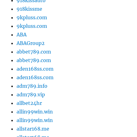
918kissauto
918kissme
9kpluss.com
9kpluss.com
ABA
ABAGroup2
abbet789.com
abbet789.com
aden168ss.com
aden168ss.com
adm789.info
adm789.vip
allbet24hr
allin99win.win
allin99win.win
allstar168.me