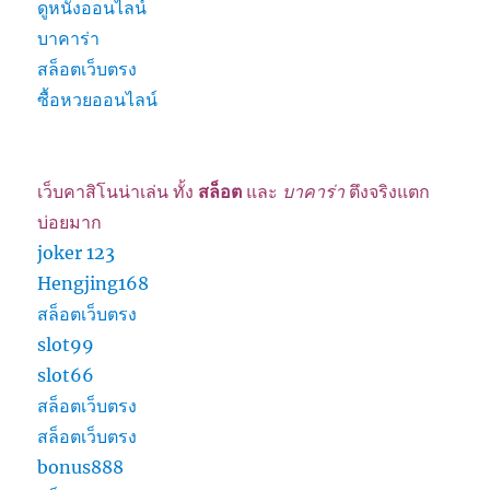
ดูหนังออนไลน์
บาคาร่า
สล็อตเว็บตรง
ซื้อหวยออนไลน์
เว็บคาสิโนน่าเล่น ทั้ง
สล็อต
และ
บาคาร่า
ตึงจริงแตก
บ่อยมาก
joker 123
Hengjing168
สล็อตเว็บตรง
slot99
slot66
สล็อตเว็บตรง
สล็อตเว็บตรง
bonus888