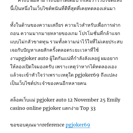
นี้เป็นหนึ่งในเว็บไซต์พนันที่ดีที่สุดที่เคยทดลองเล่นมา
ทั้งในด้านของความเสถียร ความไวสำหรับเพื่อการฝาก
ถอน ความมากมายหลายของเกม โปรโมชั่นที่กล้าแจก
แบบไม่กลัวขาดทุน รวมทั้งความน่าไว้ใจที่ไม่เคยประสบ
เจอกับปัญหาเลยสักครั้งตลอดระยะเวลาที่ใช้
งานpgjoker auto ผู้ใดกันแน่ที่กำลังลังเลอยู่ ผมอยาก
ให้ลองเปิดใจมองครับ เพราะเหตุว่าหากได้ทดลองเอง
แล้วจะเข้าหัวใจว่าเพราะเหตุใด pgjoker69 ถึงแปลง
เป็นเว็บไซต์ประจำของคนอีกหลายคน
สล็อตเว็บแม่ pgjoker auto 12 November 25 Emily
casino online pgjoker แตกง่าย Top 33
ขอขอบคุณมากreference
pgjoker69