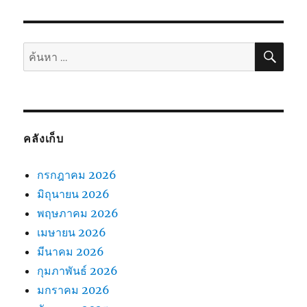
ค้นห
ค้นหา:
คลังเก็บ
กรกฎาคม 2026
มิถุนายน 2026
พฤษภาคม 2026
เมษายน 2026
มีนาคม 2026
กุมภาพันธ์ 2026
มกราคม 2026