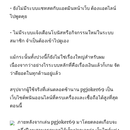
• ยังไม่มีระบบแชทสดกับแอดมินหน้าเว็บ ต้องแอดไลน์
ไปพูดคุย
• ไม่มีระบบแจ้งเตือนโบนัสหรือกิจกรรมใหม่ในระบบ
สมาชิก จำเป็นต้องเข้าไปดูเอง
แม้กระนั้นทั้งปวงนี้ก็ยังไม่ใช่เรื่องใหญ่สำหรับผม
เนื่องจากว่าอย่างไรระบบหลักที่คือเรื่องเงินแล้วก็เกม จัด
ว่าดียอดในทุกด้านอยู่แล้ว
สรุปจากผู้ใช้จริงที่เล่นตลอดช้านาน pgjoker69 เป็น
เว็บไซต์พนันออนไลน์ที่ครบเครื่องและเชื่อถือได้สูงที่สุด
ตอนนี้
ภายหลังจากเล่น pgjoker69 มาโดยตลอดเกือบจะ
ครึ่งปี ผมสามารถบอกได้เต็มปากเลยว่า เว็บไซต์แห่ง