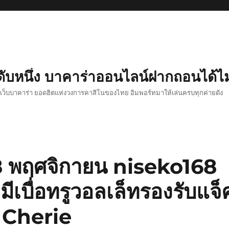
บหนึ่ง บาคาร่าออนไลน์ฝากถอนได้ไม่ม
ด เว็บบาคาร่า ยอดฮิตแห่งวงการคาสิโนของไทย อิมพอร์ทมาให้เล่นครบทุกค่ายดัง
8 พฤศจิกายน niseko168
่มีเบื่อทรูวอลเล็ทรองรับแจ็
 Cherie