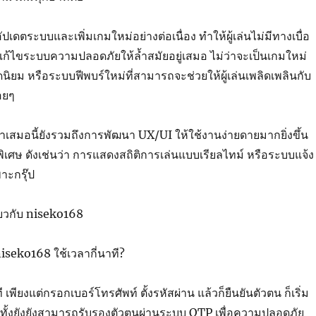
เดตระบบและเพิ่มเกมใหม่อย่างต่อเนื่อง ทำให้ผู้เล่นไม่มีทางเบื่อ
แก้ไขระบบความปลอดภัยให้ล้ำสมัยอยู่เสมอ ไม่ว่าจะเป็นเกมใหม่
นิยม หรือระบบฟีพบร์ใหม่ที่สามารถจะช่วยให้ผู้เล่นเพลิดเพลินกับ
่อยๆ
ำเสมอนี้ยังรวมถึงการพัฒนา UX/UI ให้ใช้งานง่ายดายมากยิ่งขึ้น
ันพิเศษ ดังเช่นว่า การแสดงสถิติการเล่นแบบเรียลไทม์ หรือระบบแจ้ง
าะกรุ๊ป
่ยวกับ niseko168
iseko168 ใช้เวลากี่นาที?
ี เพียงแต่กรอกเบอร์โทรศัพท์ ตั้งรหัสผ่าน แล้วก็ยืนยันตัวตน ก็เริ่ม
ี ทั้งยังยังสามารถรับรองตัวตนผ่านระบบ OTP เพื่อความปลอดภัย