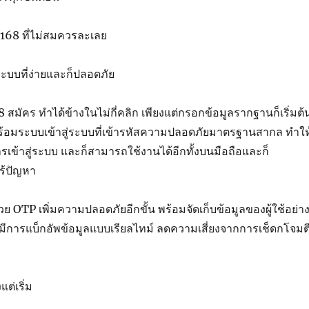
o168 ที่ไม่สมควรละเลย
ะบบที่ง่ายและก็ปลอดภัย
 สมัคร ทำได้ข้างในไม่กี่คลิก เพียงแต่กรอกข้อมูลรากฐานก็เริ่มต้
พร้อมระบบเข้าสู่ระบบที่เข้ารหัสความปลอดภัยมาตรฐานสากล ทำให
ารเข้าสู่ระบบ และก็สามารถใช้งานได้อีกทั้งบนมือถือและก็
ร้ปัญหา
ย OTP เพิ่มความปลอดภัยอีกขั้น พร้อมจัดเก็บข้อมูลของผู้ใช้อย่า
มีการแบ็กอัพข้อมูลแบบเรียลไทม์ ลดความเสี่ยงจากการเช็ดกโจมต
แต่เริ่ม