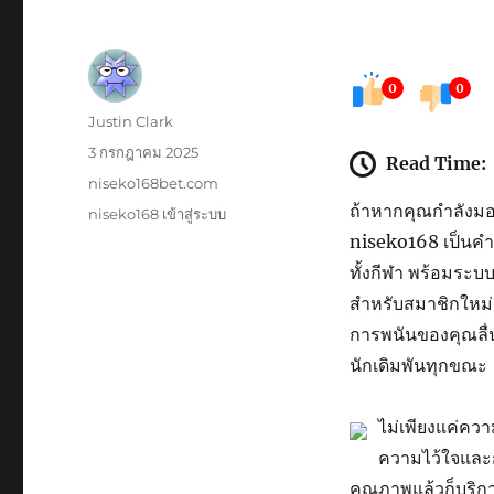
0
0
ผู้
Justin Clark
เขียน
เขียน
3 กรกฎาคม 2025
Read Time:
เมื่อ
หมวด
niseko168bet.com
หมู่
ถ้าหากคุณกำลังมอง
ป้าย
niseko168 เข้าสู่ระบบ
กำกับ
niseko168 เป็นคำตอ
ทั้งกีฬา พร้อมระบบ
สำหรับสมาชิกใหม่ 
การพนันของคุณลื่นไ
นักเดิมพันทุกขณะ
ไม่เพียงแค่คว
ความไว้ใจและก็
คุณภาพแล้วก็บริก