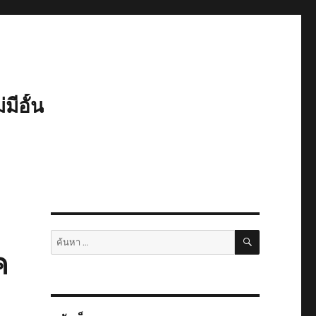
ีอั้น
ค้นหา
ค้นหา:
ค