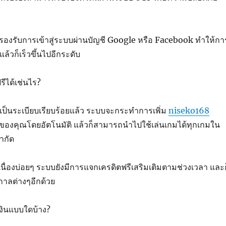
รองรับการเข้าสู่ระบบผ่านบัญชี Google หรือ Facebook ทำให้กา
้วก็เร็วขึ้นไปอีกระดับ
ีได้เช่นไร?
เป็นระเบียบเรียบร้อยแล้ว ระบบจะกระทำการเพิ่ม
niseko168
ีของคุณโดยอัตโนมัติ แล้วก็สามารถนำไปใช้เล่นเกมได้ทุกเกมใน
ำกัด
เนื่องบ่อยๆ ระบบยังมีการแจกเครดิตฟรีเสริมเติมตามช่วงเวลา และก
กาลต่างๆอีกด้วย
งินแบบใดบ้าง?