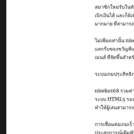
สมาชิกใหม่รับในทั
เบิกเงินได้ และก็ย
มากมาย ที่สามารถส
ไม่เพียงเท่านั้น
แลกรับของขวัญพิเศ
เมนส์ ที่จัดขึ้นสำห
ระบบเกมประสิทธิภา
niseko168 รวมค่าย
ระบบ HTML5 รองรับ
ทำให้ผู้เล่นสามารถ
การเชื่อมต่อเกมเร็
ประสบการณ์เดิมพัน