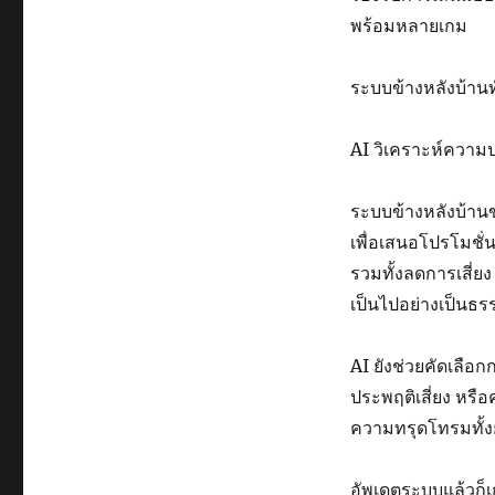
พร้อมหลายเกม
ระบบข้างหลังบ้านท
AI วิเคราะห์ความปร
ระบบข้างหลังบ้า
เพื่อเสนอโปรโมชั
รวมทั้งลดการเสี่ย
เป็นไปอย่างเป็นธร
AI ยังช่วยคัดเลือ
ประพฤติเสี่ยง หรือ
ความทรุดโทรมทั้งย
อัพเดตระบบแล้วก็เ