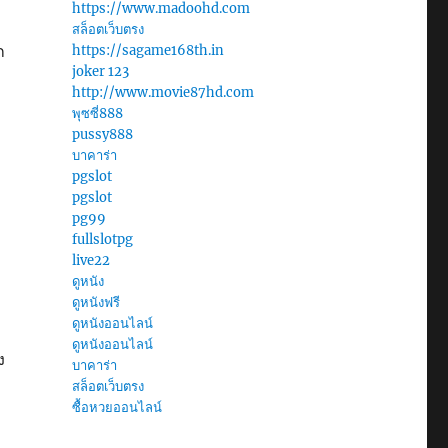
https://www.madoohd.com
สล็อตเว็บตรง
ก
https://sagame168th.in
joker 123
http://www.movie87hd.com
พุซซี่888
pussy888
บาคาร่า
pgslot
pgslot
pg99
fullslotpg
live22
ดูหนัง
ดูหนังฟรี
ดูหนังออนไลน์
ดูหนังออนไลน์
ง
บาคาร่า
สล็อตเว็บตรง
ซื้อหวยออนไลน์