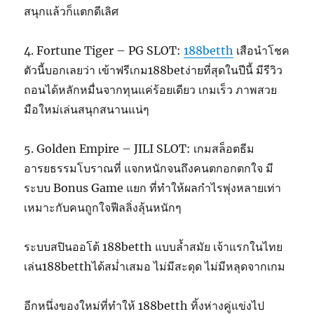
สนุกแล้วก็แตกดีเลิศ
4. Fortune Tiger – PG SLOT:
188betth
เสือนำโชค
ตัวนี้บอกเลยว่า เข้าฟรีเกม188betง่ายที่สุดในปีนี้ มีรีวิว
ถอนได้หลักหมื่นจากทุนแค่ร้อยเดียว เกมเร็ว ภาพสวย
มือใหม่เล่นสนุกสนานแน่ๆ
5. Golden Empire – JILI SLOT: เกมสล็อตธีม
อารยธรรมโบราณที่ แจกหนักจนถึงคนตกอกตกใจ มี
ระบบ Bonus Game แยก ที่ทำให้ผลกำไรพุ่งหลายเท่า
เหมาะกับคนถูกใจฟีลลิ่งลุ้นหนักๆ
ระบบสปินออโต้ 188betth แบบล้ำสมัย เจ้าแรกในไทย
เล่น188betthได้สม่ำเสมอ ไม่มีสะดุด ไม่มีหลุดจากเกม
อีกหนึ่งของใหม่ที่ทำให้ 188betth ทิ้งห่างคู่แข่งไป