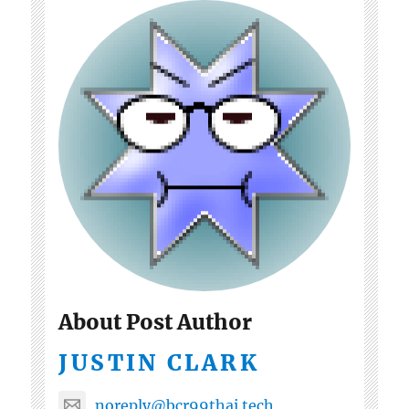
About Post Author
JUSTIN CLARK
noreply@bcr99thai.tech