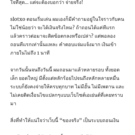
ใจที่สุด… แต่จะต้องบอกว่า จ่ายจริง!
slotxo ตอนเริ่มเล่น ผมเองก็มีคำถามอยู่ในใจราวกับคน
ไม่ใช่น้อยว่า จะได้เงินจริงไหม? ถ้าถอนได้แค่ทีแรก
แล้วคราวต่อมาจะติดข้อตกลงหรือเปล่า? แต่พอลอง
ถอนทีแรกเท่านั้นแหละ คำตอบแจ่มแจ้งมาก เงินเข้า
ภายในไม่ถึง 1 นาที
จากวันนั้นจนถึงวันนี้ ผมถอนมาแล้วหลายรอบ ทั้งยอด
เล็ก ยอดใหญ่ มีตั้งแต่หลักร้อยไปจนถึงหลักหลายหมื่น
ระบบก็ยังคงจ่ายให้ครบทุกบาท ไม่มีอั้น ไม่มีเพดาน และ
ไม่เคยติดเงื่อนไขแปลกๆแบบเว็บไซต์เอเย่นต์ที่เคยทราบ
มา
สิ่งที่ทำให้แน่ใจว่าเว็บนี้ “ของจริง” เป็นระบบถอนเงิน