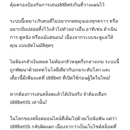
คุ้มครองป้องกันการเล่น188betเกินที่วางแผนไว้
ระบบนี้เหมาะกับคนที่ไม่อยากกดหมุนเองทุกคราว หรือ
อยากปั่นปล่อยทิ้งไว้แล้วไปทำอย่างอื่น อาทิเช่น ดำเนิน
การ ดูหนัง หรือแม้แต่นอน! เนื่องจากระบบจะดูแลให้
คุณ แบบอัตโนมัติสุดๆ
ไม่ต้องกลัวเงินหมด ไม่ต้องกลัวหลุดกึ่งกลางเกม ระบบนี้
ถูกพัฒนาด้วยเทคโนโลยีเดียวกับเกมระดับโลก และ
เดี๋ยวนี้มีเพียงแค่ที่ 188bet ที่เปิดใช้ก่อนผู้ใดในไทย!
หากต้องการเล่นสล็อตแล้วได้เงินจริง จำต้องเลือก
188betth เท่านั้น!
ในโลกของสล็อตออนไลน์ที่เต็มไปด้วยเว็บนับพัน แต่ว่า
188betth กลับผิดแผก เนื่องจากว่าเป็นเว็บไซต์สล็อตที่