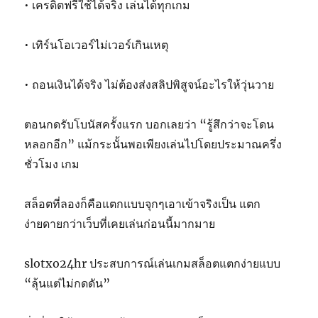
• เครดิตฟรีใช้ได้จริง เล่นได้ทุกเกม
• เทิร์นโอเวอร์ไม่เวอร์เกินเหตุ
• ถอนเงินได้จริง ไม่ต้องส่งสลิปพิสูจน์อะไรให้วุ่นวาย
ตอนกดรับโบนัสครั้งแรก บอกเลยว่า “รู้สึกว่าจะโดน
หลอกอีก” แม้กระนั้นพอเพียงเล่นไปโดยประมาณครึ่ง
ชั่วโมง เกม
สล็อตที่ลองก็คือแตกแบบจุกๆเอาเข้าจริงเป็น แตก
ง่ายดายกว่าเว็บที่เคยเล่นก่อนนี้มากมาย
slotxo24hr ประสบการณ์เล่นเกมสล็อตแตกง่ายแบบ
“ลุ้นแต่ไม่กดดัน”