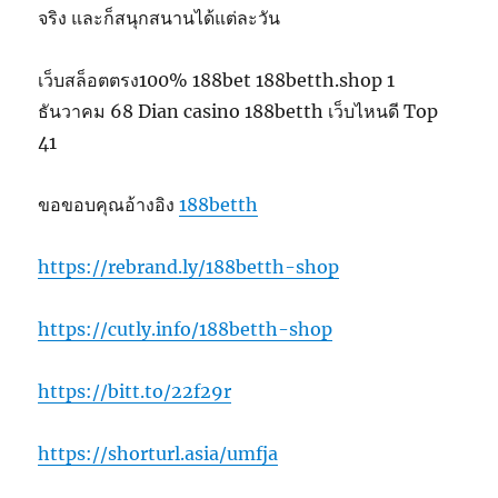
จริง และก็สนุกสนานได้แต่ละวัน
เว็บสล็อตตรง100% 188bet 188betth.shop 1
ธันวาคม 68 Dian casino 188betth เว็บไหนดี Top
41
ขอขอบคุณอ้างอิง
188betth
https://rebrand.ly/188betth-shop
https://cutly.info/188betth-shop
https://bitt.to/22f29r
https://shorturl.asia/umfja