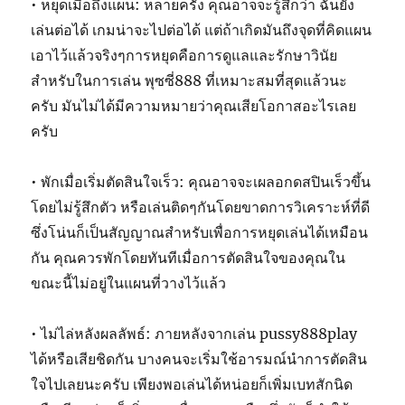
• หยุดเมื่อถึงแผน: หลายครั้ง คุณอาจจะรู้สึกว่า ฉันยัง
เล่นต่อได้ เกมน่าจะไปต่อได้ แต่ถ้าเกิดมันถึงจุดที่คิดแผน
เอาไว้แล้วจริงๆการหยุดคือการดูแลและรักษาวินัย
สำหรับในการเล่น พุซซี่888 ที่เหมาะสมที่สุดแล้วนะ
ครับ มันไม่ได้มีความหมายว่าคุณเสียโอกาสอะไรเลย
ครับ
• พักเมื่อเริ่มตัดสินใจเร็ว: คุณอาจจะเผลอกดสปินเร็วขึ้น
โดยไม่รู้สึกตัว หรือเล่นติดๆกันโดยขาดการวิเคราะห์ที่ดี
ซึ่งโน่นก็เป็นสัญญาณสำหรับเพื่อการหยุดเล่นได้เหมือน
กัน คุณควรพักโดยทันทีเมื่อการตัดสินใจของคุณใน
ขณะนี้ไม่อยู่ในแผนที่วางไว้แล้ว
• ไม่ไล่หลังผลลัพธ์: ภายหลังจากเล่น pussy888play
ได้หรือเสียชิดกัน บางคนจะเริ่มใช้อารมณ์นำการตัดสิน
ใจไปเลยนะครับ เพียงพอเล่นได้หน่อยก็เพิ่มเบทสักนิด