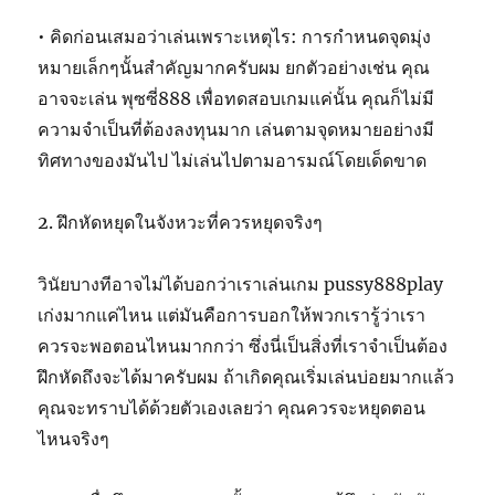
• คิดก่อนเสมอว่าเล่นเพราะเหตุไร: การกำหนดจุดมุ่ง
หมายเล็กๆนั้นสำคัญมากครับผม ยกตัวอย่างเช่น คุณ
อาจจะเล่น พุซซี่888 เพื่อทดสอบเกมแค่นั้น คุณก็ไม่มี
ความจำเป็นที่ต้องลงทุนมาก เล่นตามจุดหมายอย่างมี
ทิศทางของมันไป ไม่เล่นไปตามอารมณ์โดยเด็ดขาด
2. ฝึกหัดหยุดในจังหวะที่ควรหยุดจริงๆ
วินัยบางทีอาจไม่ได้บอกว่าเราเล่นเกม pussy888play
เก่งมากแค่ไหน แต่มันคือการบอกให้พวกเรารู้ว่าเรา
ควรจะพอตอนไหนมากกว่า ซึ่งนี่เป็นสิ่งที่เราจำเป็นต้อง
ฝึกหัดถึงจะได้มาครับผม ถ้าเกิดคุณเริ่มเล่นบ่อยมากแล้ว
คุณจะทราบได้ด้วยตัวเองเลยว่า คุณควรจะหยุดตอน
ไหนจริงๆ