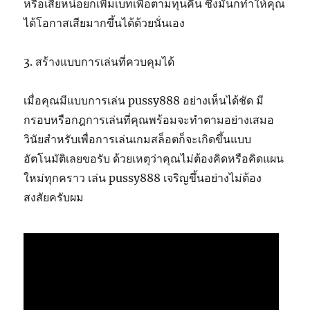
หรือเสียหน่อยก็เพิ่มเบทเพื่อตามทุนคืน ซึ่งมันก็ทำให้คุณ
ได้โอกาสเสียมากขึ้นได้ด้วยนั่นเอง
3. สร้างแบบการเล่นที่ควบคุมได้
เมื่อคุณมีแบบการเล่น pussy888 อย่างเห็นได้ชัด มี
กรอบหรือกฎการเล่นที่คุณพร้อมจะทำตามอย่างเสมอ
วินัยสำหรับเพื่อการเล่นเกมสล็อตก็จะเกิดขึ้นแบบ
อัตโนมัติเลยขอรับ ด้วยเหตุว่าคุณไม่ต้องคิดหรือคิดแผน
ใหม่ทุกคราว เล่น pussy888 เจริญขึ้นอย่างไม่ต้อง
สงสัยครับผม