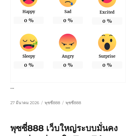
Happy
Sad
Excited
0
%
0
%
0
%
Sleepy
Angry
Surprise
0
%
0
%
0
%
…
เขียน
หมวด
ป้าย
27 มีนาคม 2026
พุซซี่888
พุซซี่888
เมื่อ
หมู่
กำกับ
พุซซี่888 เว็บใหญ่ระบบมั่นคง