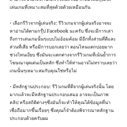
เล่นเกมที่เหมาะสมที่สุดด้วยด้วยเหมือนกัน
• เลือกรีวิวจากผู้เล่นจริง: รีวิวเกมจากผู้เล่นจริงอาจจะ
หาอ่านได้ตามกรุ๊ป Facebook นะครับ ซึ่งจะมีการเล่า
ถึงการเล่นเกมนั้นๆแบบไม่อ้อมค้อม มีอีกทั้งส่วนที่ดีและ
ส่วนที่เสีย หรือมีการบอกเลยว่า ตอนไหนแตกบ่อยมาก
ช่วงไหนเงียบ ซึ่งมันจะแตกต่างจากรีวิวเกมที่เน้นย้ำการ
โฆษณาจุดเด่นเป็นหลัก ซึ่งทำให้ท่านอาจไม่ทราบเลยว่า
เกมนั้นๆเหมาะสมกับคุณใช่หรือไม่
• มีหลักฐานประกอบ: รีวิวเกมที่ดีจากผู้เล่นจริงนั้น โดย
มากแล้วจะมีหลักฐานประกอบเสมอ อาจจะเป็นภาพ
คลิป หรือสถิติต่างๆซึ่งมันก็จะทำให้คุณได้ข้อมูลที่น่า
เชื่อถือมากขึ้นเรื่อยๆ ซึ่งคุณก็จำต้องพิจารณาหลักฐาน
ประกอบด้วยครับผม