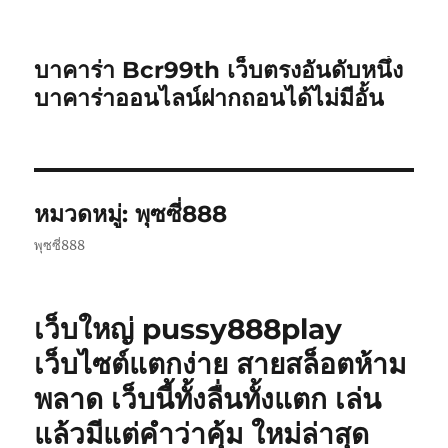
บาคาร่า Bcr99th เว็บตรงอันดับหนึ่ง
บาคาร่าออนไลน์ฝากถอนได้ไม่มีอั้น
หมวดหมู่:
พุซซี่888
พุซซี่888
เว็บใหญ่ pussy888play
เว็บไซต์แตกง่าย สายสล็อตห้าม
พลาด เว็บนี้ทั้งลื่นทั้งแตก เล่น
แล้วมีแต่คำว่าคุ้ม ใหม่ล่าสุด