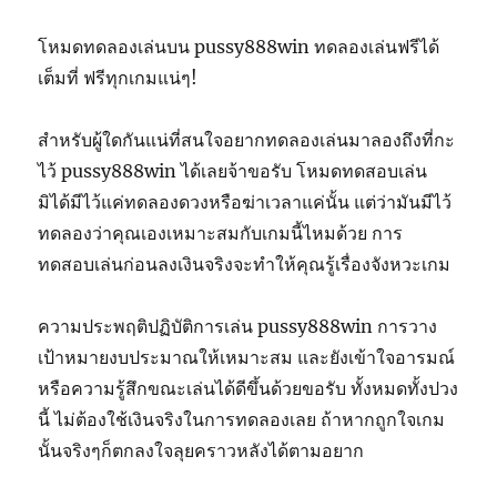
โหมดทดลองเล่นบน pussy888win ทดลองเล่นฟรีได้
เต็มที่ ฟรีทุกเกมแน่ๆ!
สำหรับผู้ใดกันแน่ที่สนใจอยากทดลองเล่นมาลองถึงที่กะ
ไว้ pussy888win ได้เลยจ้าขอรับ โหมดทดสอบเล่น
มิได้มีไว้แค่ทดลองดวงหรือฆ่าเวลาแค่นั้น แต่ว่ามันมีไว้
ทดลองว่าคุณเองเหมาะสมกับเกมนี้ไหมด้วย การ
ทดสอบเล่นก่อนลงเงินจริงจะทำให้คุณรู้เรื่องจังหวะเกม
ความประพฤติปฏิบัติการเล่น pussy888win การวาง
เป้าหมายงบประมาณให้เหมาะสม และยังเข้าใจอารมณ์
หรือความรู้สึกขณะเล่นได้ดีขึ้นด้วยขอรับ ทั้งหมดทั้งปวง
นี้ ไม่ต้องใช้เงินจริงในการทดลองเลย ถ้าหากถูกใจเกม
นั้นจริงๆก็ตกลงใจลุยคราวหลังได้ตามอยาก