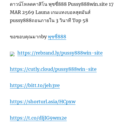
ดาวน์โหลดคาสิโน พุซซี่888 Pussy888win.site 17
MAR 2569 Launa เกมแทงบอลสุดมันส์
pussy888ถอนภายใน 3 วินาที Top 58
ขอขอบคุณมากby
พุซซี่888
https://rebrand.ly/pussy888win-site
https://cutly.cloud/pussy888win-site
https://bitt.to/jeh3ve
https://shorturl.asia/HCpxw
https://t.co/dljIG9wm2e