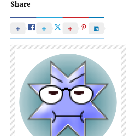
Share