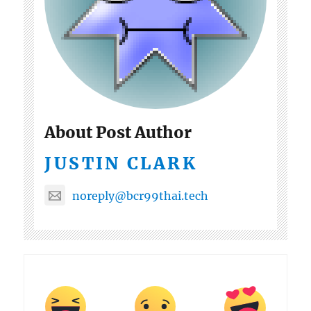
About Post Author
JUSTIN CLARK
noreply@bcr99thai.tech