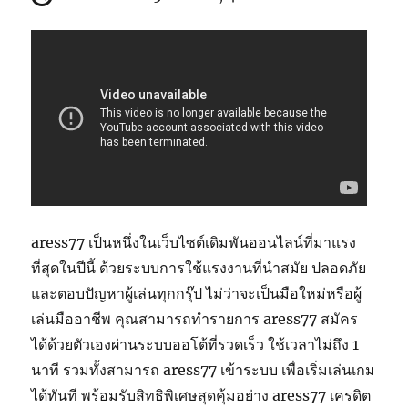
aress77 เป็นหนึ่งในเว็บไซต์เดิมพันออนไลน์ที่มาแรง
ที่สุดในปีนี้ ด้วยระบบการใช้แรงงานที่นำสมัย ปลอดภัย
และตอบปัญหาผู้เล่นทุกกรุ๊ป ไม่ว่าจะเป็นมือใหม่หรือผู้
เล่นมืออาชีพ คุณสามารถทำรายการ aress77 สมัคร
ได้ด้วยตัวเองผ่านระบบออโต้ที่รวดเร็ว ใช้เวลาไม่ถึง 1
นาที รวมทั้งสามารถ aress77 เข้าระบบ เพื่อเริ่มเล่นเกม
ได้ทันที พร้อมรับสิทธิพิเศษสุดคุ้มอย่าง aress77 เครดิต