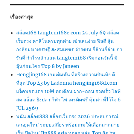
เรื่องล่าสุด
สล็อต168 tangtem168e.com 25 July 69 สล็อต
เว็บตรง คาสิโนครบทุกค่าย เข้าเล่นง่าย ฟีลดี ลุ้น
กงล้อมหาเศรษฐี สะสมเพชร จ่ายตรง กี่ล้านก็จ่าย กา
รันตี กำไรหลักแสน tangtem168 เริ่มก่อนวันนี้ มี
ลุ้นก่อนใคร Top 8 by Janeen
Hengjing168 เกมเดิมพัน ที่สร้างความบันเทิง ดี
ที่สุด Top 43 by Ladonna hengjing168d.com
แจ็คพอตแตก 10M ต่อเดือน ฝาก-ถอน รวดเร็ว ไลฟ์
สด สล็อต ยิงปลา กีฬา ไพ่ เครดิตฟรี คุ้มค่า ที่ไว้ใจ 6
JUL 2569
พนัน สล็อต888 สล็อตเว็บตรง 2026 ประสบการณ์
เล่นยุคใหม่ ระบบเสถียร พร้อมเกมให้เลือกมากมาย
เว็บเปิดใหม่ Jin888.asia ทดลองเล่น Top 85 by