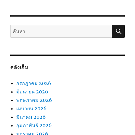
ค้นห
ค้นหา:
คลังเก็บ
กรกฎาคม 2026
มิถุนายน 2026
พฤษภาคม 2026
เมษายน 2026
มีนาคม 2026
กุมภาพันธ์ 2026
มกราคม 2026