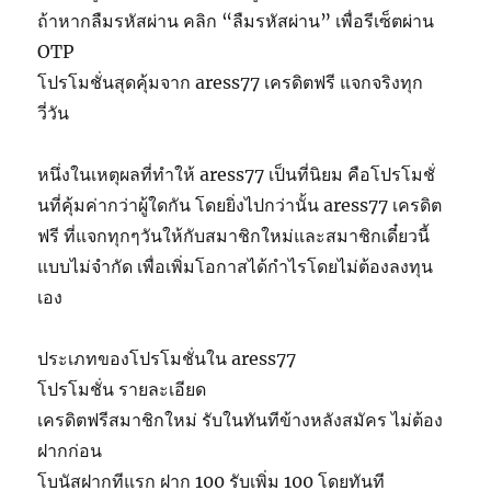
ถ้าหากลืมรหัสผ่าน คลิก “ลืมรหัสผ่าน” เพื่อรีเซ็ตผ่าน
OTP
โปรโมชั่นสุดคุ้มจาก aress77 เครดิตฟรี แจกจริงทุก
วี่วัน
หนึ่งในเหตุผลที่ทำให้ aress77 เป็นที่นิยม คือโปรโมชั่
นที่คุ้มค่ากว่าผู้ใดกัน โดยยิ่งไปกว่านั้น aress77 เครดิต
ฟรี ที่แจกทุกๆวันให้กับสมาชิกใหม่และสมาชิกเดี๋ยวนี้
แบบไม่จำกัด เพื่อเพิ่มโอกาสได้กำไรโดยไม่ต้องลงทุน
เอง
ประเภทของโปรโมชั่นใน aress77
โปรโมชั่น รายละเอียด
เครดิตฟรีสมาชิกใหม่ รับในทันทีข้างหลังสมัคร ไม่ต้อง
ฝากก่อน
โบนัสฝากทีแรก ฝาก 100 รับเพิ่ม 100 โดยทันที