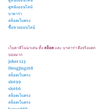
ดูหนังออนไลน์
บาคาร่า
สล็อตเว็บตรง
ซื้อหวยออนไลน์
เว็บคาสิโนน่าเล่น ทั้ง
สล็อต
และ
บาคาร่า
ตึงจริงแตก
บ่อยมาก
joker 123
Hengjing168
สล็อตเว็บตรง
slot99
slot66
สล็อตเว็บตรง
สล็อตเว็บตรง
bonus888