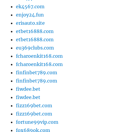
ek4567.com
enjoy24.fun
erisauto.site
etbet16888.com
etbet16888.com
eu369clubs.com
fcharoenkit168.com
fcharoenkit168.com
finfinbet789.com
finfinbet789.com
fiwdee.bet
fiwdee.bet
fizz169bet.com
fizz169bet.com
fortune99vip.com
fox689ok.com