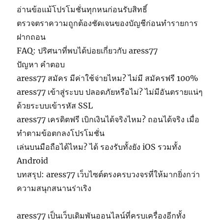
อ่านข้อแม้โปรโมชั่นทุกหนก่อนรับสิทธิ์
ตรวจตราความถูกต้องชัดเจนของบัญชีก่อนทำรายการ
ฝากถอน
FAQ: ปริศนาที่พบได้บ่อยเกี่ยวกับ aress77
ปัญหา คำตอบ
aress77 สมัคร มีค่าใช้จ่ายไหม? ไม่มี สมัครฟรี 100%
aress77 เข้าสู่ระบบ ปลอดภัยหรือไม่? ไม่มีอันตรายแน่ๆ
ด้วยระบบเข้ารหัส SSL
aress77 เครดิตฟรี เบิกเงินได้จริงไหม? ถอนได้จริง เมื่อ
ทำตามข้อตกลงโปรโมชั่น
เล่นบนมือถือได้ไหม? ได้ รองรับทั้งยัง iOS รวมทั้ง
Android
บทสรุป: aress77 เว็บไซต์ตรงครบวงจรที่ให้มากยิ่งกว่า
ความสนุกสนานร่าเริง
aress77 เป็นเว็บเดิมพันออนไลน์ที่ครบเครื่องอีกทั้ง