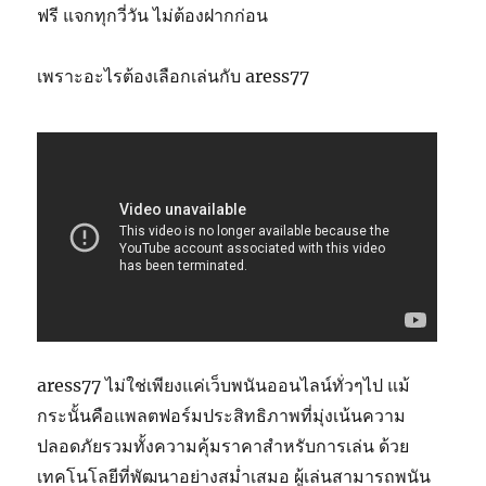
ฟรี แจกทุกวี่วัน ไม่ต้องฝากก่อน
เพราะอะไรต้องเลือกเล่นกับ aress77
aress77 ไม่ใช่เพียงแค่เว็บพนันออนไลน์ทั่วๆไป แม้
กระนั้นคือแพลตฟอร์มประสิทธิภาพที่มุ่งเน้นความ
ปลอดภัยรวมทั้งความคุ้มราคาสำหรับการเล่น ด้วย
เทคโนโลยีที่พัฒนาอย่างสม่ำเสมอ ผู้เล่นสามารถพนัน