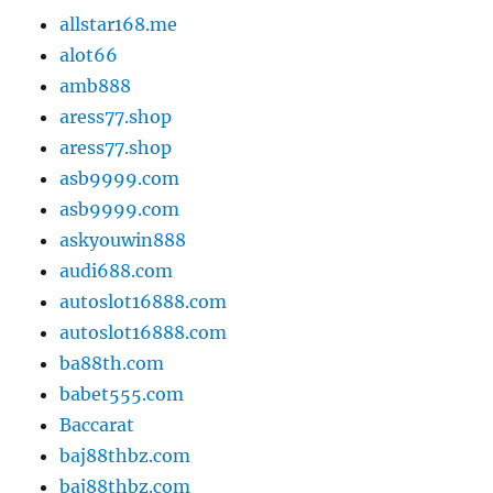
allstar168.me
alot66
amb888
aress77.shop
aress77.shop
asb9999.com
asb9999.com
askyouwin888
audi688.com
autoslot16888.com
autoslot16888.com
ba88th.com
babet555.com
Baccarat
baj88thbz.com
baj88thbz.com