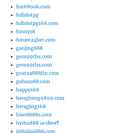
fox689ok.com
fullslotpg
fullslotpg168.com
funny18
future24bet.com
gaojing888
gem99ths.com
gem99ths.com
goatza888fin.com
gobaza88.com
happy168
hengheng9899.com
hengjing168
hiso8888s.com
hydra888 เครดิตฟรี
infyplus888.com