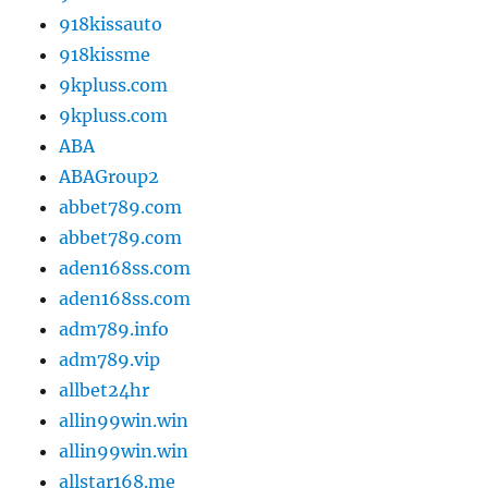
918kissauto
918kissme
9kpluss.com
9kpluss.com
ABA
ABAGroup2
abbet789.com
abbet789.com
aden168ss.com
aden168ss.com
adm789.info
adm789.vip
allbet24hr
allin99win.win
allin99win.win
allstar168.me