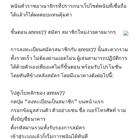
พนันทั่วราชอาณาจักรที่ปรารถนาเว็บไซต์พนันที่เชื่อถือ
ได้แล้วก็ได้ผลตอบแทนคุ้มค่า
ขั้นตอน aress77 สมัคร สมาชิกใหม่ง่ายดายมากๆ
การลงทะเบียนสมัครสมาชิกกับ aress77 นั้นสะดวกรวม
ทั้งรวดเร็ว ไม่ต้องผ่านแอดไม่น ผู้เล่นสามารถปฏิบัติการ
ได้ด้วยตัวเองเพียงแค่ไม่กี่ขั้นตอน พร้อมรับโปรโมชั่น
โดยทันทีข้างหลังสมัคร โดยมีแนวทางดังต่อไปนี้:
ไปสู่เว็บหลักของ aress77
กดปุ่ม “ลงทะเบียนเป็นสมาชิก” บนหน้าแรก
กรอกข้อมูลส่วนตัว ตัวอย่างเช่น ชื่อ เบอร์โทรศัพท์ รวม
ทั้งบัญชีธนาคาร
ตั้งรหัสผ่านรวมทั้งรับรองการสมัคร
เข้าสู่ระบบแล้วก็เริ่มการพนันได้ทันที