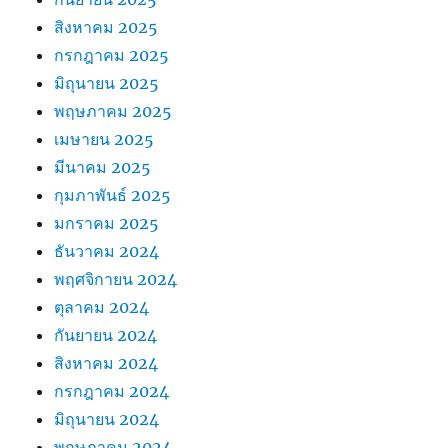
สิงหาคม 2025
กรกฎาคม 2025
มิถุนายน 2025
พฤษภาคม 2025
เมษายน 2025
มีนาคม 2025
กุมภาพันธ์ 2025
มกราคม 2025
ธันวาคม 2024
พฤศจิกายน 2024
ตุลาคม 2024
กันยายน 2024
สิงหาคม 2024
กรกฎาคม 2024
มิถุนายน 2024
พฤษภาคม 2024