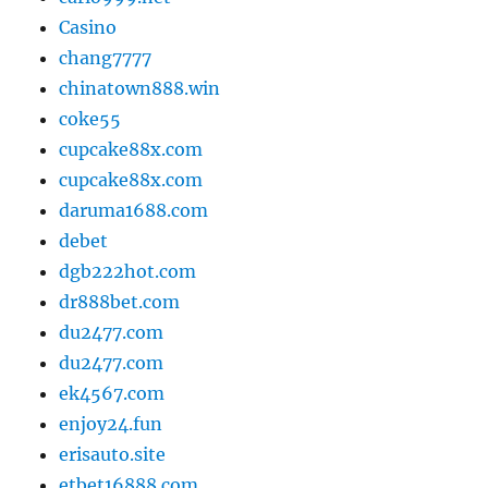
Casino
chang7777
chinatown888.win
coke55
cupcake88x.com
cupcake88x.com
daruma1688.com
debet
dgb222hot.com
dr888bet.com
du2477.com
du2477.com
ek4567.com
enjoy24.fun
erisauto.site
etbet16888.com