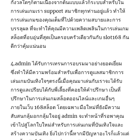
กังวลใดๆก็ตามเนื่องจากต้นแบบแล้วก็ระบบสำหรับใน
การเล่นเกมเรา support สมาชิกทุกท่านอยู่แล้ว ทำให้
การเล่นเกมของคุณเต็มที่ไปด้วยความสบายและการ
บรรลุผล ที่จะทำให้คุณมีความเพลิดเพลินในการเล่นเกม
สล็อตที่อบอุ่นที่สุดเป็นครอบครัวเดียวกันกับ slot168 กัน
ดีกว่าคุ้มแน่นอน
4.admin ได้รับการเทรนการอบรมมาอย่างยอดเยี่ยม
ซึ่งทำให้มีความพร้อมสำหรับเพื่อการดูแลสมาชิกการ
เล่นเกมบันเทิงใจๆตรงนี้เมื่อคุณมาเล่นกับเราจะได้รับ
การดูแลเปรียบได้กับพี่เลี้ยงที่คอยให้คำปรึกษา เป็นที่
ปรึกษาในการเล่นเกมสล็อตออนไลน์และเกมอื่นๆ
ภายในเว็บ 168สล็อต โดยเฉพาะมือใหม่ที่ยังมีความ
สับสนกลุ้มอกกลุ้มใจอยู่ admin จะทำหน้าที่รอพาคุณ
เข้าไปสู่โลกใบใหม่สำหรับการเล่นเกมที่บันเทิงใจและ
สร้างความบันเทิง ยิ่งไปกว่านี้หากมีปัญหาอะไรก็แล้วแต่