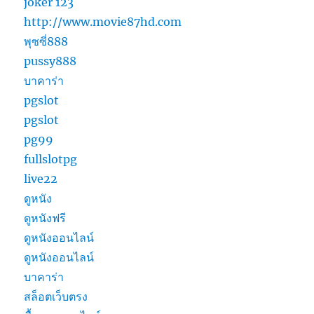
joker 123
http://www.movie87hd.com
พุซซี่888
pussy888
บาคาร่า
pgslot
pgslot
pg99
fullslotpg
live22
ดูหนัง
ดูหนังฟรี
ดูหนังออนไลน์
ดูหนังออนไลน์
บาคาร่า
สล็อตเว็บตรง