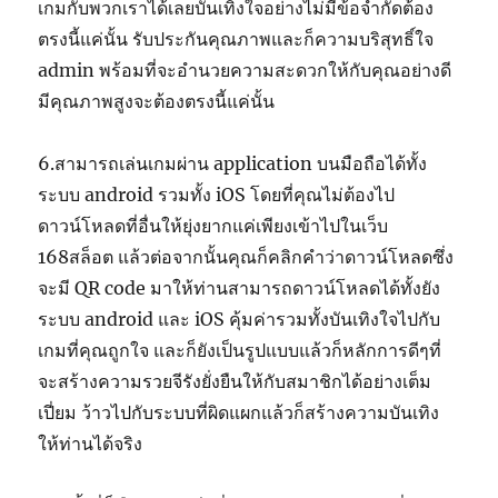
เกมกับพวกเราได้เลยบันเทิงใจอย่างไม่มีข้อจำกัดต้อง
ตรงนี้แค่นั้น รับประกันคุณภาพและก็ความบริสุทธิ์ใจ
admin พร้อมที่จะอำนวยความสะดวกให้กับคุณอย่างดี
มีคุณภาพสูงจะต้องตรงนี้แค่นั้น
6.สามารถเล่นเกมผ่าน application บนมือถือได้ทั้ง
ระบบ android รวมทั้ง iOS โดยที่คุณไม่ต้องไป
ดาวน์โหลดที่อื่นให้ยุ่งยากแค่เพียงเข้าไปในเว็บ
168สล็อต แล้วต่อจากนั้นคุณก็คลิกคำว่าดาวน์โหลดซึ่ง
จะมี QR code มาให้ท่านสามารถดาวน์โหลดได้ทั้งยัง
ระบบ android และ iOS คุ้มค่ารวมทั้งบันเทิงใจไปกับ
เกมที่คุณถูกใจ และก็ยังเป็นรูปแบบแล้วก็หลักการดีๆที่
จะสร้างความรวยจีรังยั่งยืนให้กับสมาชิกได้อย่างเต็ม
เปี่ยม ว้าวไปกับระบบที่ผิดแผกแล้วก็สร้างความบันเทิง
ให้ท่านได้จริง