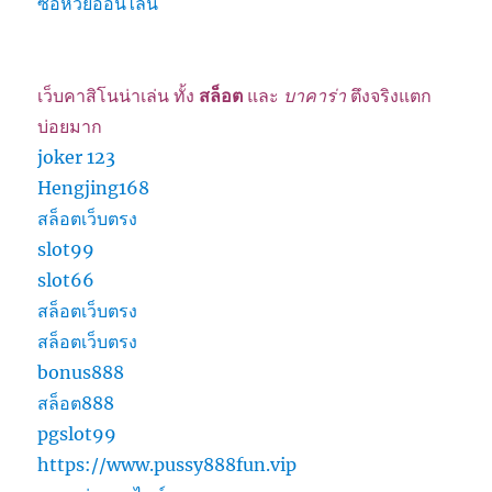
ซื้อหวยออนไลน์
เว็บคาสิโนน่าเล่น ทั้ง
สล็อต
และ
บาคาร่า
ตึงจริงแตก
บ่อยมาก
joker 123
Hengjing168
สล็อตเว็บตรง
slot99
slot66
สล็อตเว็บตรง
สล็อตเว็บตรง
bonus888
สล็อต888
pgslot99
https://www.pussy888fun.vip