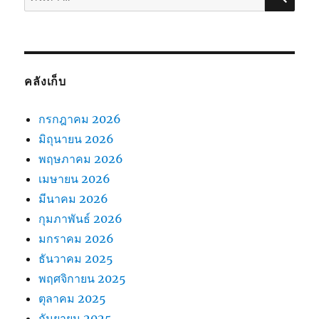
คลังเก็บ
กรกฎาคม 2026
มิถุนายน 2026
พฤษภาคม 2026
เมษายน 2026
มีนาคม 2026
กุมภาพันธ์ 2026
มกราคม 2026
ธันวาคม 2025
พฤศจิกายน 2025
ตุลาคม 2025
กันยายน 2025