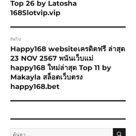
Top 26 by Latosha
168Slotvip.vip
ถัดไป
Happy168 websiteเครดิตฟรี ล่าสุด
เรื่อง
ต่อ
23 NOV 2567 พนันเว็บแม่
ไป:
happy168 ใหม่ล่าสุด Top 11 by
Makayla สล็อตเว็บตรง
happy168.bet
ค้นห
ค้นหา: