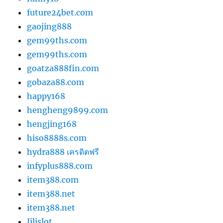
future24bet.com
gaojing888
gem99ths.com
gem99ths.com
goatza888fin.com
gobaza88.com
happy168
hengheng9899.com
hengjing168
hiso8888s.com
hydra888 เครดิตฟรี
infyplus888.com
item388.com
item388.net
item388.net
Jilislot