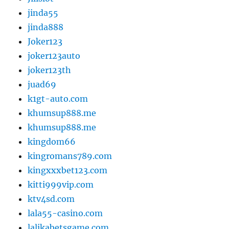
jinda55
jinda888
Joker123
joker123auto
joker123th
juad69
k1gt-auto.com
khumsup888.me
khumsup888.me
kingdom66
kingromans789.com
kingxxxbet123.com
kitti999vip.com
ktv4sd.com
lala55-casino.com
lalikabetsgame.com