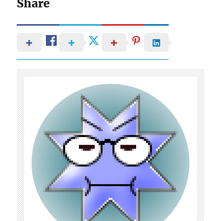
Share