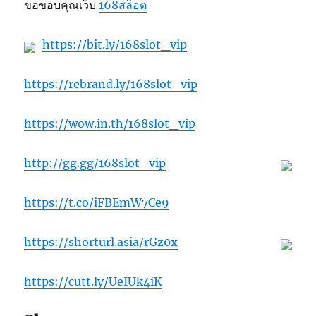
ขอขอบคุณเว็บ
168สล็อต
https://bit.ly/168slot_vip
https://rebrand.ly/168slot_vip
https://wow.in.th/168slot_vip
http://gg.gg/168slot_vip
https://t.co/iFBEmW7Ce9
https://shorturl.asia/rGz0x
https://cutt.ly/UeIUk4iK