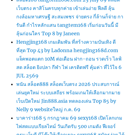
เว็บตรง คาสิโนครบทุกค่าย เข้าเล่นง่าย ฟีลดี ลุ้น
กงล้อมหาเศรษฐี สะสมเพชร จ่ายตรง กี่ล้านก็จ่าย กา
รันตี กำไรหลักแสน tangtem168 เริ่มก่อนวันนี้ มี
ลุ้นก่อนใคร Top 8 by Janeen
Hengjing168 เกมเดิมพัน ที่สร้างความบันเทิง ดี
ที่สุด Top 43 by Ladonna hengjing168d.com
แจ็คพอตแตก 10M ต่อเดือน ฝาก-ถอน รวดเร็ว ไลฟ์
สด สล็อต ยิงปลา กีฬา ไพ่ เครดิตฟรี คุ้มค่า ที่ไว้ใจ 6
JUL 2569
พนัน สล็อต888 สล็อตเว็บตรง 2026 ประสบการณ์
เล่นยุคใหม่ ระบบเสถียร พร้อมเกมให้เลือกมากมาย
เว็บเปิดใหม่ Jin888.asia ทดลองเล่น Top 85 by
Nelly 9 websiteใหญ่ ก.ค. 69
บาคาร่า168 5 กรกฎาคม 69 sexy168 เปิดโลกเกม
ไพ่สดแบบเรียลไทม์ วันเกิดรับ 500 เกมดัง ฟีเจอร์
ครบ เว็บดี มีโต๊ะให้เลือกเยอะ sexy168 สมัครง่าย ได้