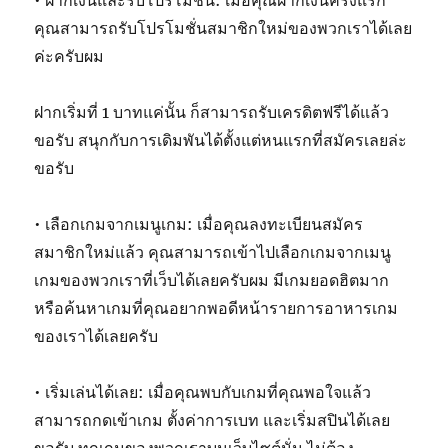
คุณสามารถรับโปรโมชั่นสมาชิกใหม่ของพวกเราได้เลย
ค่ะครับผม
ฝากเริ่มที่ 1 บาทแค่นั้น ก็สามารถรับเครดิตฟรีได้แล้ว
ขอรับ สนุกกับการเดิมพันได้ตั้งแต่หนแรกที่สมัครเลยล่ะ
ขอรับ
• เลือกเกมจากเมนูเกม: เมื่อคุณลงทะเบียนสมัคร
สมาชิกใหม่แล้ว คุณสามารถเข้าไปเลือกเกมจากเมนู
เกมของพวกเราที่เว็บได้เลยครับผม มีเกมยอดฮิตมาก
หรือค้นหาเกมที่คุณอยากพอดีหน้ารายการอาหารเกม
ของเราได้เลยครับ
• เริ่มเล่นได้เลย: เมื่อคุณพบกับเกมที่คุณพอใจแล้ว
สามารถกดเข้าเกม ตั้งค่าการเบท และเริ่มสปินได้เลย
ขอรับ ทุกเกมของพวกเราบนเว็บไซต์นั่น ไม่ต้อง