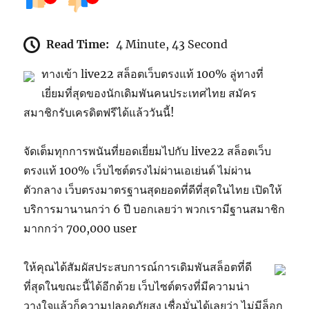
Read Time:
4 Minute, 43 Second
ทางเข้า live22 สล็อตเว็บตรงแท้ 100% ลู่ทางที่
เยี่ยมที่สุดของนักเดิมพันคนประเทศไทย สมัคร
สมาชิกรับเครดิตฟรีได้แล้ววันนี้!
จัดเต็มทุกการพนันที่ยอดเยี่ยมไปกับ live22 สล็อตเว็บ
ตรงแท้ 100% เว็บไซต์ตรงไม่ผ่านเอเย่นต์ ไม่ผ่าน
ตัวกลาง เว็บตรงมาตรฐานสุดยอดที่ดีที่สุดในไทย เปิดให้
บริการมานานกว่า 6 ปี บอกเลยว่า พวกเรามีฐานสมาชิก
มากกว่า 700,000 user
ให้คุณได้สัมผัสประสบการณ์การเดิมพันสล็อตที่ดี
ที่สุดในขณะนี้ได้อีกด้วย เว็บไซต์ตรงที่มีความน่า
วางใจแล้วก็ความปลอดภัยสูง เชื่อมั่นได้เลยว่า ไม่มีล็อก