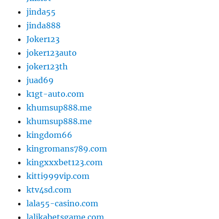
jinda55
jinda888
Joker123
joker123auto
joker123th
juad69
k1gt-auto.com
khumsup888.me
khumsup888.me
kingdom66
kingromans789.com
kingxxxbet123.com
kitti999vip.com
ktv4sd.com
lala55-casino.com
lalikabetsgame.com