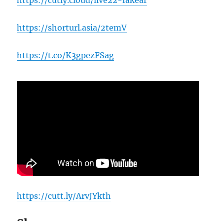
https://shorturl.asia/2temV
https://t.co/K3gpezFSag
https://cutt.ly/ArvJYkth