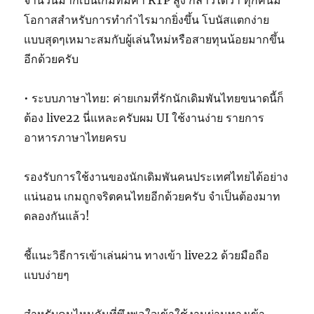
โอกาสสำหรับการทำกำไรมากยิ่งขึ้น โบนัสแตกง่าย
แบบสุดๆเหมาะสมกับผู้เล่นใหม่หรือสายทุนน้อยมากขึ้น
อีกด้วยครับ
• ระบบภาษาไทย: ค่ายเกมที่รักนักเดิมพันไทยขนาดนี้ก็
ต้อง live22 นี่แหละครับผม UI ใช้งานง่าย รายการ
อาหารภาษาไทยครบ
รองรับการใช้งานของนักเดิมพันคนประเทศไทยได้อย่าง
แน่นอน เกมถูกจริตคนไทยอีกด้วยครับ จำเป็นต้องมาท
ดลองกันแล้ว!
ชี้แนะวิธีการเข้าเล่นผ่าน ทางเข้า live22 ด้วยมือถือ
แบบง่ายๆ
สำหรับคนไหนกันที่พึงพอใจเข้าใช้งานผ่านทางเข้า