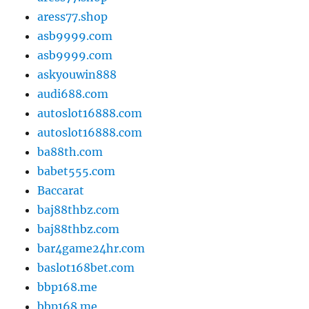
aress77.shop
asb9999.com
asb9999.com
askyouwin888
audi688.com
autoslot16888.com
autoslot16888.com
ba88th.com
babet555.com
Baccarat
baj88thbz.com
baj88thbz.com
bar4game24hr.com
baslot168bet.com
bbp168.me
bbp168.me