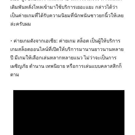
เดิมพันหลั่งไหลเข้ามาใช้บริการเยอะแยะ กล่าวได้ว่า
เป็นค่ายเกมที่ได้รับความนิยมที่นักพนันชาวยกนิ้วให้เลย
ล่ะครับผม
• ค่ายเกมดังจากเอเชีย: ค่ายเกม สล็อต เป็นผู้ให้บริการ
เกมสล็อตออนไลน์ที่เปิดให้บริการมานานยาวนานหลาย
ปี มีเกมให้เลือกเล่นหลากหลายแนว ไม่ว่าจะเป็นการ
เผชิญภัย ตำนาน เทพนิยาย หรือการเล่นแบบคลาสสิกก็
ตาม