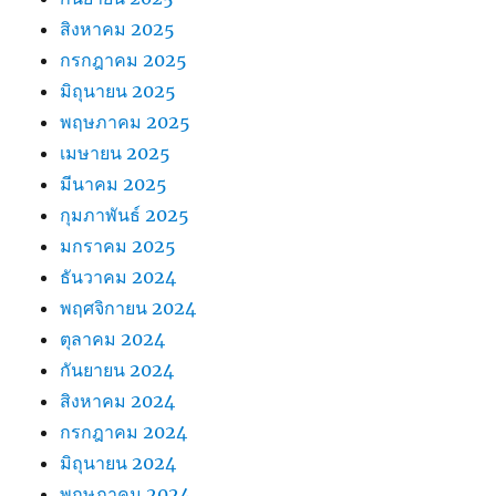
สิงหาคม 2025
กรกฎาคม 2025
มิถุนายน 2025
พฤษภาคม 2025
เมษายน 2025
มีนาคม 2025
กุมภาพันธ์ 2025
มกราคม 2025
ธันวาคม 2024
พฤศจิกายน 2024
ตุลาคม 2024
กันยายน 2024
สิงหาคม 2024
กรกฎาคม 2024
มิถุนายน 2024
พฤษภาคม 2024