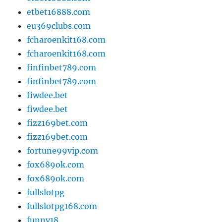
etbet16888.com
eu369clubs.com
fcharoenkit168.com
fcharoenkit168.com
finfinbet789.com
finfinbet789.com
fiwdee.bet
fiwdee.bet
fizz169bet.com
fizz169bet.com
fortune99vip.com
fox689ok.com
fox689ok.com
fullslotpg
fullslotpg168.com
funny18