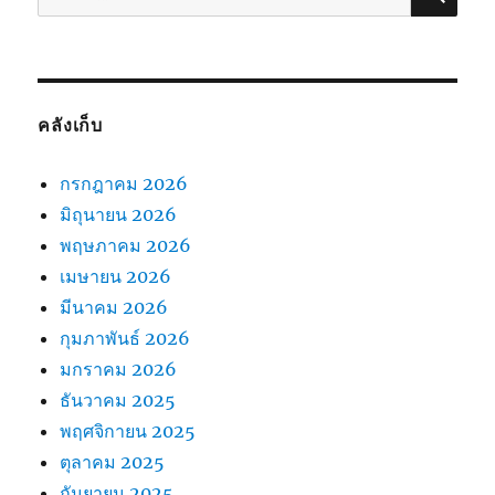
คลังเก็บ
กรกฎาคม 2026
มิถุนายน 2026
พฤษภาคม 2026
เมษายน 2026
มีนาคม 2026
กุมภาพันธ์ 2026
มกราคม 2026
ธันวาคม 2025
พฤศจิกายน 2025
ตุลาคม 2025
กันยายน 2025