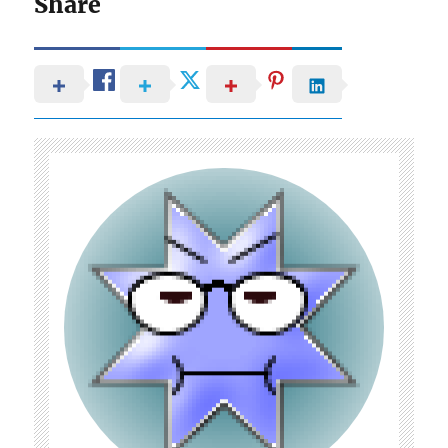
Share