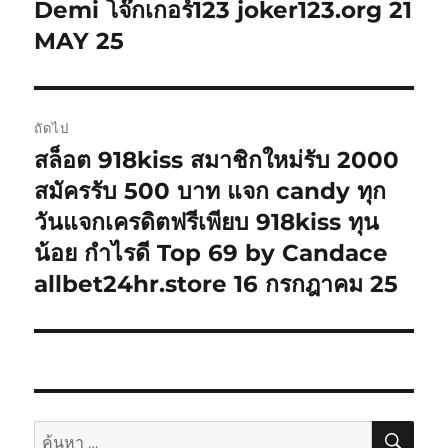
Demi โจ๊กเกอร์123 joker123.org 21
MAY 25
ถัดไป
สล็อต 918kiss สมาชิกใหม่รับ 2000
เรื่อง
ต่อ
สมัครรับ 500 บาท แจก candy ทุก
ไป:
วันแจกเครดิตฟรีเพียบ 918kiss ทุน
น้อย กำไรดี Top 69 by Candace
allbet24hr.store 16 กรกฎาคม 25
ค้นห
ค้นหา: