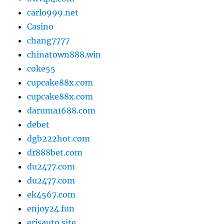
carlo999.net
Casino
chang7777
chinatown888.win
coke55
cupcake88x.com
cupcake88x.com
daruma1688.com
debet
dgb222hot.com
dr888bet.com
du2477.com
du2477.com
ek4567.com
enjoy24.fun
erisauto.site