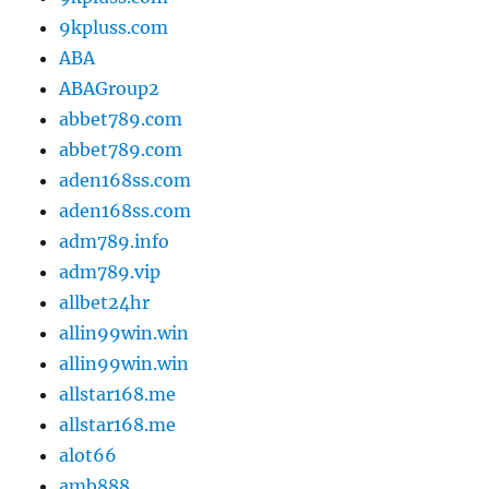
9kpluss.com
ABA
ABAGroup2
abbet789.com
abbet789.com
aden168ss.com
aden168ss.com
adm789.info
adm789.vip
allbet24hr
allin99win.win
allin99win.win
allstar168.me
allstar168.me
alot66
amb888