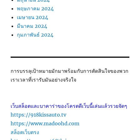
พฤษภาคม 2024
เมษายน 2024
มีนาคม 2024
กุมภาพันธ์ 2024
การบรรลุเป้าหมายมักมาพร้อมกับการตัดสินใจของพวก
เราเวลาที่เรารับมันอย่างจริงใจ
เว็บสล็อตและบาคาร่าของโครตดีเว็บนี้เล่นแล้วรวยจัดๆ
https://918kissauto.tv
https://www.madoohd.com
สล็อตเว็บตรง