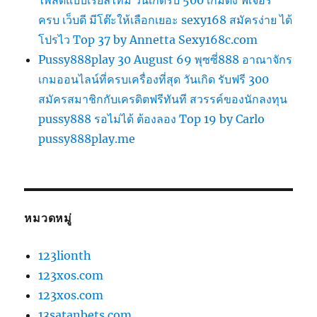
ไพ่สดแบบเรียลไทม์ วันเกิดรับ 500 เกมดัง ฟีเจอร์
ครบ เว็บดี มีโต๊ะให้เลือกเยอะ sexy168 สมัครง่าย ได้
โปรไว Top 37 by Annetta Sexy168c.com
Pussy888play 30 August 69 พุซซี่888 อาณาจักร
เกมออนไลน์ที่ครบเครื่องที่สุด วันเกิด รับฟรี 300
สมัครสมาชิกกับเครดิตฟรีทันที สวรรค์ของนักลงทุน
pussy888 รอไม่ได้ ต้องลอง Top 19 by Carlo
pussy888play.me
หมวดหมู่
123lionth
123xos.com
123xos.com
13satanbets.com