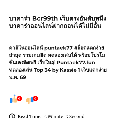
บาคาร่า Bcr99th เว็บตรงอันดับหนึ่ง
บาคาร่าออนไลน์ฝากถอนได้ไม่มีอั้น
คาสิโนออนไลน์ puntaek77 สล็อตแตกง่าย
ล่าสุด รวมเกมฮิต ทดลองเล่นได้ พร้อมโปรโม
ชั่นเครดิตฟรี เว็บใหญ่ Puntaek77.fun
ทดลองเล่น Top 34 by Kassie 1 เว็บแตกง่าย
พ.ค. 69
0
0
Read Time:
5 Minute, 5 Second