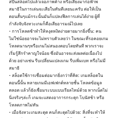
สปินสล็อตไปแล้วเจอภาพค้าง หรือเสียงมาก่อฟ้าพ
สมาธิในการเล่นจะเสียในทันทีเลยนะครับ ต่อให้เป็น
ตอนสั้นๆแม้กระนั้นมันก็แปลงฟีลการเล่นได้ง่าย ผู้ที่
กำลังจับจังหวะเกมก็คือเสียอารมณ์ไปเลย
• การโหลดช้าทำให้หงุดหงิดง่ายดายมากยิ่งขึ้น: คน
ไม่ใช่น้อยอาจจะไม่ทราบตัวเลยว่า ในขณะที่รอคอยเกม
โหลดนานๆหรือเกมไม่สนองตอบโดยทันที พวกเราจะ
เริ่มรู้สึกรำคาญใจน้อย ซึ่งมันอาจจะส่งผลต่อเนื่องไป
ด้วย อย่างเช่น รีบเปลี่ยนแปลงเกม รีบเพิ่มเบท หรือไม่มี
สมาธิ
• สล็อตใช้การเชื่อมต่อมากยิ่งกว่าที่คิด: เกมสล็อตใน
ตอนนี้นั้น หลายเกมมีเอฟเฟกต์หลายชั้น โหลดข้อมูล
ตลอด แล้วก็ยังเชื่อมระบบแบบเรียลไทม์ด้วย หากเน็ตไม่
นิ่งจริงๆล่ะก็ เกมจะแสดงอาการกระตุก โบนัสช้า หรือ
โหลดภาพไม่ทัน
• เมื่อจังหวะเกมสะดุด คนก็สะดุดไปด้วย: สิ่งที่จะทำให้