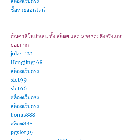
สล็อตเว็บตรง
ซื้อหวยออนไลน์
เว็บคาสิโนน่าเล่น ทั้ง
สล็อต
และ
บาคาร่า
ตึงจริงแตก
บ่อยมาก
joker 123
Hengjing168
สล็อตเว็บตรง
slot99
slot66
สล็อตเว็บตรง
สล็อตเว็บตรง
bonus888
สล็อต888
pgslot99