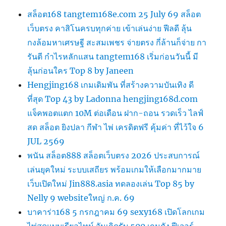
สล็อต168 tangtem168e.com 25 July 69 สล็อต
เว็บตรง คาสิโนครบทุกค่าย เข้าเล่นง่าย ฟีลดี ลุ้น
กงล้อมหาเศรษฐี สะสมเพชร จ่ายตรง กี่ล้านก็จ่าย กา
รันตี กำไรหลักแสน tangtem168 เริ่มก่อนวันนี้ มี
ลุ้นก่อนใคร Top 8 by Janeen
Hengjing168 เกมเดิมพัน ที่สร้างความบันเทิง ดี
ที่สุด Top 43 by Ladonna hengjing168d.com
แจ็คพอตแตก 10M ต่อเดือน ฝาก-ถอน รวดเร็ว ไลฟ์
สด สล็อต ยิงปลา กีฬา ไพ่ เครดิตฟรี คุ้มค่า ที่ไว้ใจ 6
JUL 2569
พนัน สล็อต888 สล็อตเว็บตรง 2026 ประสบการณ์
เล่นยุคใหม่ ระบบเสถียร พร้อมเกมให้เลือกมากมาย
เว็บเปิดใหม่ Jin888.asia ทดลองเล่น Top 85 by
Nelly 9 websiteใหญ่ ก.ค. 69
บาคาร่า168 5 กรกฎาคม 69 sexy168 เปิดโลกเกม