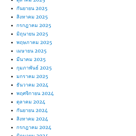
กันยายน 2025
สิงหาคม 2025
กรกฎาคม 2025
มิถุนายน 2025
พฤษภาคม 2025
เมษายน 2025
มีนาคม 2025
กุมภาพันธ์ 2025
มกราคม 2025
ธันวาคม 2024
พฤศจิกายน 2024
ตุลาคม 2024
กันยายน 2024
สิงหาคม 2024
กรกฎาคม 2024
มิถุนายน 2024