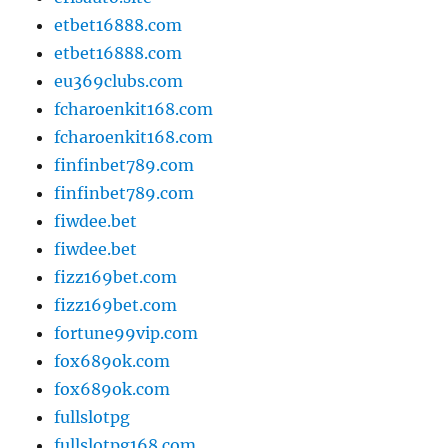
etbet16888.com
etbet16888.com
eu369clubs.com
fcharoenkit168.com
fcharoenkit168.com
finfinbet789.com
finfinbet789.com
fiwdee.bet
fiwdee.bet
fizz169bet.com
fizz169bet.com
fortune99vip.com
fox689ok.com
fox689ok.com
fullslotpg
fullslotpg168.com