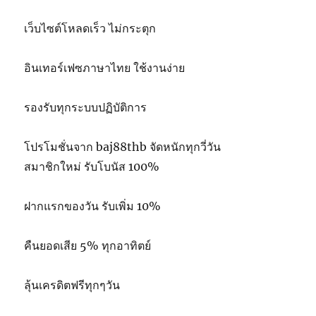
เว็บไซต์โหลดเร็ว ไม่กระตุก
อินเทอร์เฟซภาษาไทย ใช้งานง่าย
รองรับทุกระบบปฏิบัติการ
โปรโมชั่นจาก baj88thb จัดหนักทุกวี่วัน
สมาชิกใหม่ รับโบนัส 100%
ฝากแรกของวัน รับเพิ่ม 10%
คืนยอดเสีย 5% ทุกอาทิตย์
ลุ้นเครดิตฟรีทุกๆวัน