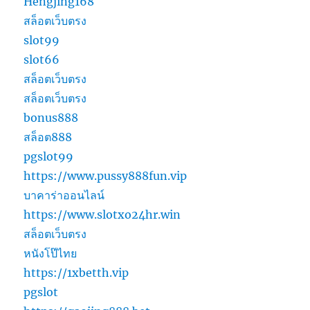
Hengjing168
สล็อตเว็บตรง
slot99
slot66
สล็อตเว็บตรง
สล็อตเว็บตรง
bonus888
สล็อต888
pgslot99
https://www.pussy888fun.vip
บาคาร่าออนไลน์
https://www.slotxo24hr.win
สล็อตเว็บตรง
หนังโป๊ไทย
https://1xbetth.vip
pgslot