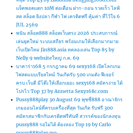
แจ็คพอตแตก 10M ต่อเดือน ฝาก-ถอน รวดเร็ว ไลฟ์
สด สล็อต ยิงปลา กีฬา ไพ่ เครดิตฟรี คุ้มค่า ที่ไว้ใจ 6
JUL 2569
พนัน สล็อต888 สล็อตเว็บตรง 2026 ประสบการณ์
เล่นยุคใหม่ ระบบเสถียร พร้อมเกมให้เลือกมากมาย
เว็บเปิดใหม่ Jin888.asia ทดลองเล่น Top 85 by
Nelly 9 websiteใหญ่ ก.ค. 69
บาคาร่า168 5 กรกฎาคม 69 sexy168 เปิดโลกเกม
ไพ่สดแบบเรียลไทม์ วันเกิดรับ 500 เกมดัง ฟีเจอร์
ครบ เว็บดี มีโต๊ะให้เลือกเยอะ sexy168 สมัครง่าย ได้
โปรไว Top 37 by Annetta Sexy168c.com
Pussy888play 30 August 69 พุซซี่888 อาณาจักร
เกมออนไลน์ที่ครบเครื่องที่สุด วันเกิด รับฟรี 300
สมัครสมาชิกกับเครดิตฟรีทันที สวรรค์ของนักลงทุน
pussy888 รอไม่ได้ ต้องลอง Top 19 by Carlo
pussy888play.me