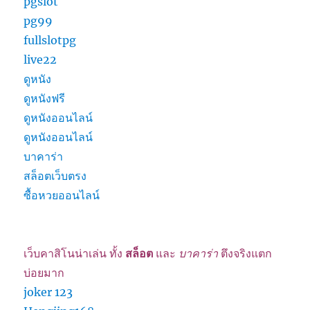
pgslot
pg99
fullslotpg
live22
ดูหนัง
ดูหนังฟรี
ดูหนังออนไลน์
ดูหนังออนไลน์
บาคาร่า
สล็อตเว็บตรง
ซื้อหวยออนไลน์
เว็บคาสิโนน่าเล่น ทั้ง
สล็อต
และ
บาคาร่า
ตึงจริงแตก
บ่อยมาก
joker 123