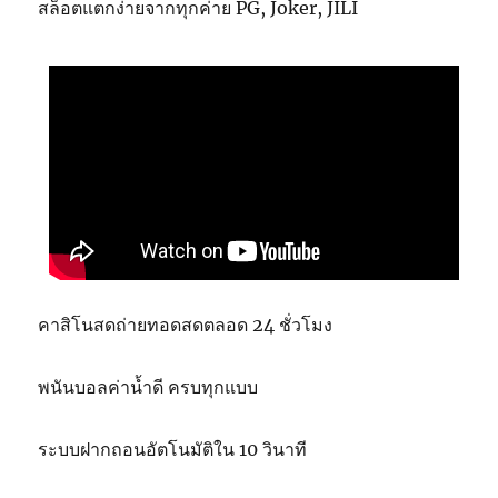
สล็อตแตกง่ายจากทุกค่าย PG, Joker, JILI
คาสิโนสดถ่ายทอดสดตลอด 24 ชั่วโมง
พนันบอลค่าน้ำดี ครบทุกแบบ
ระบบฝากถอนอัตโนมัติใน 10 วินาที