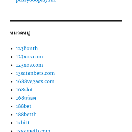
หมวดหมู่
123lionth
123xos.com
123xos.com
13satanbets.com
1688vegasx.com
168slot
168สล็อต
188bet
188betth
1xbit1
1xgameth.com