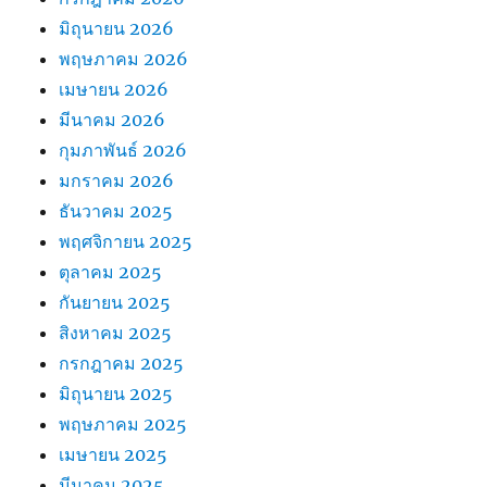
มิถุนายน 2026
พฤษภาคม 2026
เมษายน 2026
มีนาคม 2026
กุมภาพันธ์ 2026
มกราคม 2026
ธันวาคม 2025
พฤศจิกายน 2025
ตุลาคม 2025
กันยายน 2025
สิงหาคม 2025
กรกฎาคม 2025
มิถุนายน 2025
พฤษภาคม 2025
เมษายน 2025
มีนาคม 2025