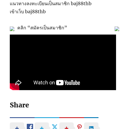
แนวทางลงทะเบียนเป็นสมาชิก baj88thb
เข้าเว็บ baj88thb
คลิก “สมัครเป็นสมาชิก”
Share