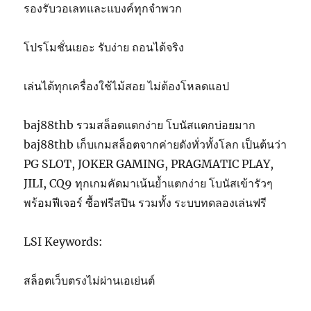
รองรับวอเลทและแบงค์ทุกจำพวก
โปรโมชั่นเยอะ รับง่าย ถอนได้จริง
เล่นได้ทุกเครื่องใช้ไม้สอย ไม่ต้องโหลดแอป
baj88thb รวมสล็อตแตกง่าย โบนัสแตกบ่อยมาก
baj88thb เก็บเกมสล็อตจากค่ายดังทั่วทั้งโลก เป็นต้นว่า
PG SLOT, JOKER GAMING, PRAGMATIC PLAY,
JILI, CQ9 ทุกเกมคัดมาเน้นย้ำแตกง่าย โบนัสเข้ารัวๆ
พร้อมฟีเจอร์ ซื้อฟรีสปิน รวมทั้ง ระบบทดลองเล่นฟรี
LSI Keywords:
สล็อตเว็บตรงไม่ผ่านเอเย่นต์