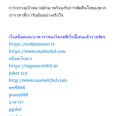
การบรรลุเป้าหมายมักมาพร้อมกับการตัดสินใจของพวก
เราเวลาที่เรารับมันอย่างจริงใจ
เว็บสล็อตและบาคาร่าของโครตดีเว็บนี้เล่นแล้วรวยจัดๆ
https://918kissauto.tv
https://www.madoohd.com
สล็อตเว็บตรง
https://sagame168th.in
joker 123
http://www.movie87hd.com
พุซซี่888
pussy888
บาคาร่า
pgslot