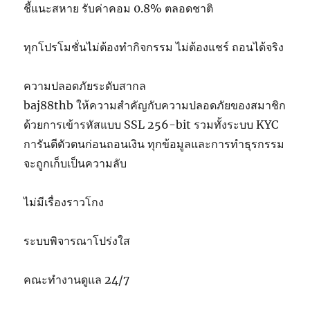
ชี้แนะสหาย รับค่าคอม 0.8% ตลอดชาติ
ทุกโปรโมชั่นไม่ต้องทำกิจกรรม ไม่ต้องแชร์ ถอนได้จริง
ความปลอดภัยระดับสากล
baj88thb ให้ความสำคัญกับความปลอดภัยของสมาชิก
ด้วยการเข้ารหัสแบบ SSL 256-bit รวมทั้งระบบ KYC
การันตีตัวตนก่อนถอนเงิน ทุกข้อมูลและการทำธุรกรรม
จะถูกเก็บเป็นความลับ
ไม่มีเรื่องราวโกง
ระบบพิจารณาโปร่งใส
คณะทำงานดูแล 24/7