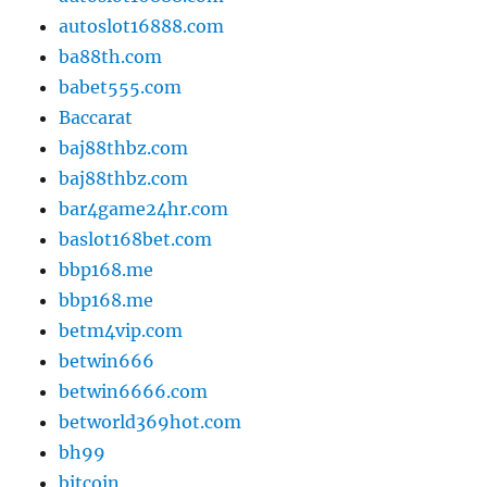
autoslot16888.com
ba88th.com
babet555.com
Baccarat
baj88thbz.com
baj88thbz.com
bar4game24hr.com
baslot168bet.com
bbp168.me
bbp168.me
betm4vip.com
betwin666
betwin6666.com
betworld369hot.com
bh99
bitcoin