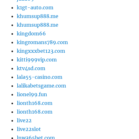
k1gt-auto.com
khumsup888.me
khumsup888.me
kingdom66
kingromans789.com
kingxxxbet123.com
kitti999vip.com
ktv4sd.com
lala55-casino.com
lalikabetsgame.com
lionel99.fun
lionth168.com
lionth168.com
live22
live22slot
lnw365bet.com