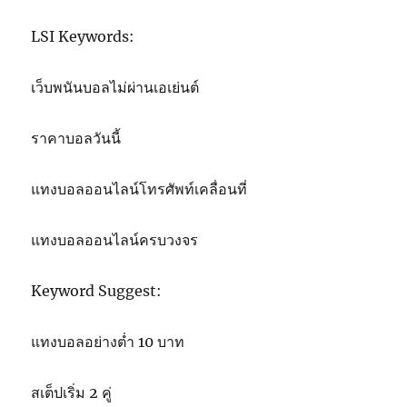
LSI Keywords:
เว็บพนันบอลไม่ผ่านเอเย่นต์
ราคาบอลวันนี้
แทงบอลออนไลน์โทรศัพท์เคลื่อนที่
แทงบอลออนไลน์ครบวงจร
Keyword Suggest:
แทงบอลอย่างต่ำ 10 บาท
สเต็ปเริ่ม 2 คู่