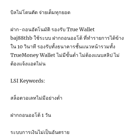
บิลไม่โดนตัด จ่ายเต็มทุกยอด
ฝาก-ถอนอัตโนมัติ รองรับ True Wallet
baj88thb ใช้ระบบ ฝากถอนออโต้ ที่ทำรายการได้ข้าง
ใน 10 วินาที รองรับทั้งธนาคารชั้นแนวหน้ารวมทั้ง
TrueMoney Wallet ไม่มีขั้นต่ำ ไม่ต้องแนบสลิป ไม่
ต้องแจ้งแอดไม่น
LSI Keywords:
สล็อตวอเลทไม่มีอย่างต่ำ
ฝากถอนออโต้ 1 วัน
ระบบการเงินไม่เป็นอันตราย