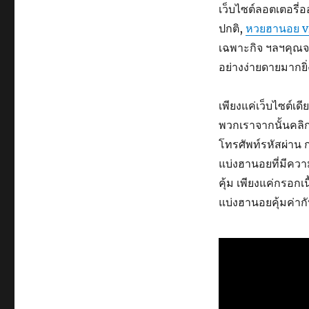
เว็บไซต์ลอตเตอรี่
ปกติ,
หวยฮานอย v
เฉพาะกิจ ฯลฯคุณจะ
อย่างง่ายดายมากยิ่
เพียงแค่เว็บไซต์เด
พวกเราจากนั้นคลิก
โทรศัพท์รหัสผ่าน 
แบ่งฮานอยที่มีควา
คุ้ม เพียงแค่กรอกเ
แบ่งฮานอยคุ้มค่ากั