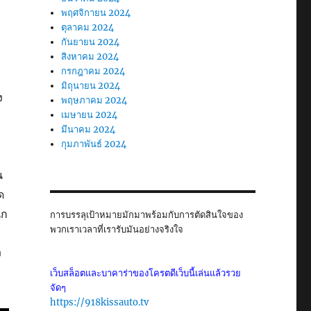
พฤศจิกายน 2024
ย
ตุลาคม 2024
กันยายน 2024
สิงหาคม 2024
กรกฎาคม 2024
ม
มิถุนายน 2024
ง
พฤษภาคม 2024
เมษายน 2024
มีนาคม 2024
กุมภาพันธ์ 2024
น
ด
ุก
การบรรลุเป้าหมายมักมาพร้อมกับการตัดสินใจของ
พวกเราเวลาที่เรารับมันอย่างจริงใจ
ง
เว็บสล็อตและบาคาร่าของโครตดีเว็บนี้เล่นแล้วรวย
จัดๆ
https://918kissauto.tv