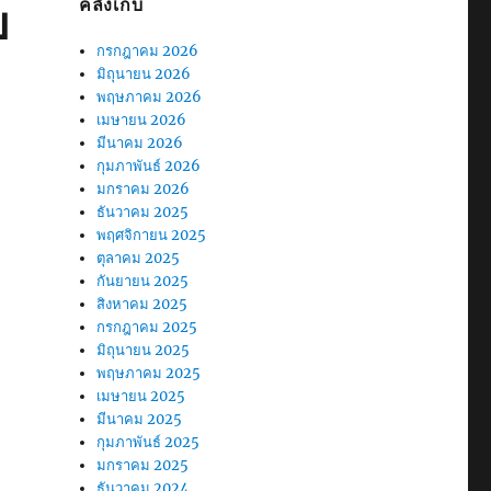
คลังเก็บ
ย
กรกฎาคม 2026
มิถุนายน 2026
พฤษภาคม 2026
เมษายน 2026
มีนาคม 2026
กุมภาพันธ์ 2026
มกราคม 2026
ธันวาคม 2025
พฤศจิกายน 2025
ตุลาคม 2025
กันยายน 2025
สิงหาคม 2025
กรกฎาคม 2025
มิถุนายน 2025
พฤษภาคม 2025
เมษายน 2025
มีนาคม 2025
กุมภาพันธ์ 2025
มกราคม 2025
ธันวาคม 2024