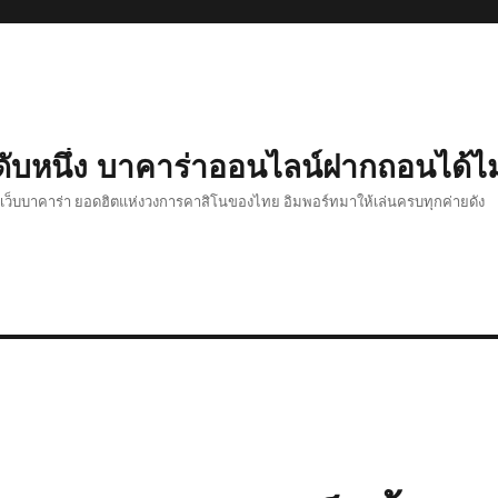
บหนึ่ง บาคาร่าออนไลน์ฝากถอนได้ไม่ม
ด เว็บบาคาร่า ยอดฮิตแห่งวงการคาสิโนของไทย อิมพอร์ทมาให้เล่นครบทุกค่ายดัง