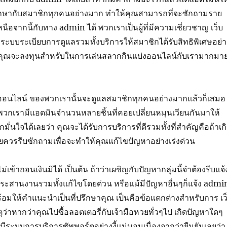
รึกษากับสมาชิกทุกคนอย่างมาก ทำให้คุณสามารถที่จะซักถามราย
ือจากนี้กับทาง admin ได้ พวกเราเป็นผู้ที่มีความเชี่ยวชาญ เว็บ
ระบบระเบียบการดูแลรวมทั้งบริการให้สมาชิกได้รับสิทธิพิเศษอย่า
าคุณจะลงทุนสำหรับในการเล่นสลากกินแบ่งออนไลน์กับเรามากมา
ออนไลน์ ของพวกเรานั้นจะดูแลสมาชิกทุกคนอย่างมากแล้วก็เสมอ
พวกเรามีแอดมินจำนวนหลายชิ้นที่คอยเปลี่ยนหมุนเวียนกันมาให้
มั่นใจได้เลยว่า คุณจะได้รับการบริการที่ดีรวมทั้งที่สำคัญคือถ้าเก
งสัยควรรีบซักถามเพื่อจะทำให้คุณแก้ไขปัญหาอย่างเร่งด่วน
นไม่เข้าถอนเงินมิได้ เป็นต้น ถ้าว่าเผชิญกับปัญหากลุ่มนี้จำต้องรีบแจ้
ประสานงานรวมทั้งแก้ไขโดยด่วน หรือแม้มีปัญหาอื่นๆก็แจ้ง admi
ร้อมให้คำแนะนำเป็นที่ปรึกษาคุณ เป็นคือข้อแตกต่างสำหรับการ เว
ว่าหากว่าคุณไปซื้อลอตเตอรี่กับเจ้ามือหวยทั่วๆไป เกิดปัญหาใดๆ
่มีระบบการบริการซัพพอร์ตอย่างงี้แน่นอนเนื่องจากว่ายืนยันเลยว่า