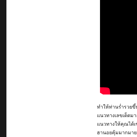
ทำให้ท่านร่ำรวยข
แนวทางเลขเด็ดมาก
แนวทางให้คุณได้เ
ฮานอยคุ้มมากมายๆแ