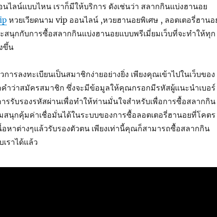
ออนไลน์แบบไหน เราก็มีให้บริการ ดังเช่นว่า สลากกินแบ่งฮานอย
ip
หวยเวียดนาม vip ออนไลน์ ,หวยฮานอยพิเศษ , ลอตเตอรี่ฮานอ
สนุกกับการซื้อสลากกินแบ่งฮานอยแบบพรีเมี่ยมเว็บที่จะทำให้ทุก
งขึ้น
ียวการลงทะเบียนเป็นสมาชิกง่ายอย่างยิ่ง เพียงคุณเข้าไปในเว็บของ
คำว่าสมัครสมาชิก ซึ่งจะมีข้อมูลให้คุณกรอกมีรหัสผู้แนะนำเบอร์
การรับรองรหัสผ่านเพื่อทำให้ท่านมั่นใจสำหรับเพื่อการซื้อสลากกิน
มสนุกคุ้มค่าเชื่อมั่นได้ในระบบของการซื้อลอตเตอรี่ฮานอยที่โคตร
นื้อหาต่างๆแล้วรับรองตัวตน เพียงเท่านี้คุณก็สามารถซื้อสลากกิน
บเราได้แล้ว