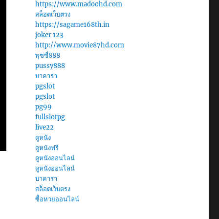
https://www.madoohd.com
สล็อตเว็บตรง
https://sagame168th.in
joker 123
http://www.movie87hd.com
พุซซี่888
pussy888
บาคาร่า
pgslot
pgslot
pg99
fullslotpg
live22
ดูหนัง
ดูหนังฟรี
ดูหนังออนไลน์
ดูหนังออนไลน์
บาคาร่า
สล็อตเว็บตรง
ซื้อหวยออนไลน์