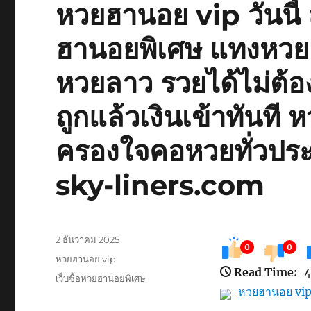
หวยฮานอย vip วันนี้
ฮานอยพิเศษ แทงหวยออ
หวยลาว รวยได้ไม่ต้องง
ถูกแล้วเงินเข้าทันที
ครองใจคอหวยทั่วปร
sky-liners.com
เขียน
2 ธันวาคม 2025
0
0
เมื่อ
หมวด
หวยฮานอย vip
Read Time:
4
หมู่
ป้าย
เว็บซื้อหวยฮานอยพิเศษ
หวยฮานอย vi
กำกับ